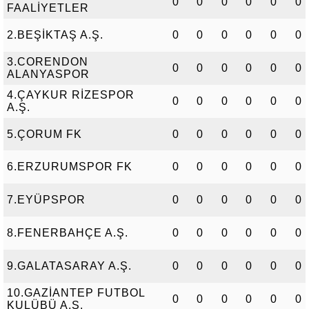
0
0
0
0
0
0
FAALİYETLER
2.BEŞİKTAŞ A.Ş.
0
0
0
0
0
0
3.CORENDON
0
0
0
0
0
0
ALANYASPOR
4.ÇAYKUR RİZESPOR
0
0
0
0
0
0
A.Ş.
5.ÇORUM FK
0
0
0
0
0
0
6.ERZURUMSPOR FK
0
0
0
0
0
0
7.EYÜPSPOR
0
0
0
0
0
0
8.FENERBAHÇE A.Ş.
0
0
0
0
0
0
9.GALATASARAY A.Ş.
0
0
0
0
0
0
10.GAZİANTEP FUTBOL
0
0
0
0
0
0
KULÜBÜ A.Ş.