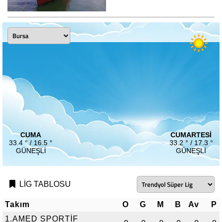
CUMA
CUMARTESI
33.4 ° / 16.5 °
33.2 ° / 17.3 °
GÜNEŞLI
GÜNEŞLI
LİG TABLOSU
Takım
O
G
M
B
Av
P
1.AMED SPORTİF