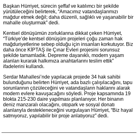
Başkan Hürriyet, sürecin şeffaf ve katılımcı bir şekilde
yürütüleceğini belirterek, “Amacımız vatandaşlarımızı
mağdur etmek değil; daha düzenli, sağlıklı ve yaşanabilir bir
mahalle oluşturmak” dedi.
Kentsel dönüşümün zorluklarına dikkat çeken Hürriyet,
“Türkiye’de kentsel dönüşüm projeleri çoğu zaman hak
mağduriyetlerine sebep olduğu için insanları korkutuyor. Biz
daha önce KİPTAŞ ile Çınar Evleri projesini sorunsuz
şekilde tamamladık. Depreme dayanıklı, modern yaşam
alanları kurarak halkımıza anahtarlarını teslim ettik”
ifadelerini kullandı.
Serdar Mahallesi’nde yapılacak projede 34 hak sahibi
bulunduğunu belirten Hürriyet, ada bazlı çalışılacağını, tapu
sorunlarının çözüleceğini ve vatandaşların haklarını alarak
modern evlere kavuşacağını söyledi. Proje kapsamında 19
blokta 215-230 daire yapılması planlanıyor. Her binanın
deniz manzaralı olacağını, otopark ve sosyal donatı
alanlarıyla destekleneceğini vurgulayan Hürriyet, “Biz hayal
satmıyoruz, yapılabilir bir proje anlatıyoruz” dedi.