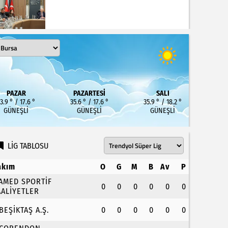
PAZAR
PAZARTESI
SALI
3.9 ° / 17.6 °
35.6 ° / 17.6 °
35.9 ° / 18.2 °
GÜNEŞLI
GÜNEŞLI
GÜNEŞLI
LİG TABLOSU
akım
O
G
M
B
Av
P
.AMED SPORTİF
0
0
0
0
0
0
AALİYETLER
.BEŞİKTAŞ A.Ş.
0
0
0
0
0
0