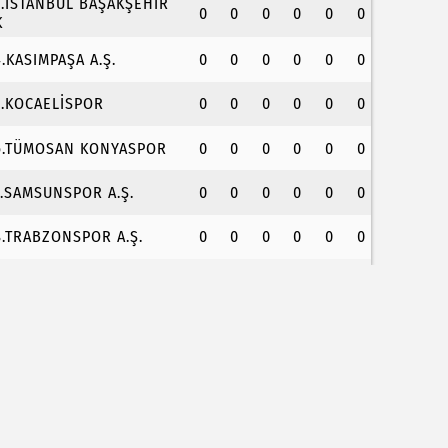
3.İSTANBUL BAŞAKŞEHİR
0
0
0
0
0
0
K
4.KASIMPAŞA A.Ş.
0
0
0
0
0
0
5.KOCAELİSPOR
0
0
0
0
0
0
6.TÜMOSAN KONYASPOR
0
0
0
0
0
0
7.SAMSUNSPOR A.Ş.
0
0
0
0
0
0
8.TRABZONSPOR A.Ş.
0
0
0
0
0
0
urhan Çömez hakkında 'halkı yanıltıcı bilgiyi ya