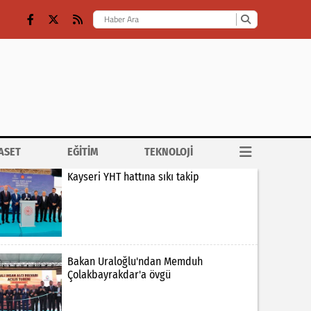
ASET
EĞİTİM
TEKNOLOJİ
Kayseri YHT hattına sıkı takip
Bakan Uraloğlu'ndan Memduh
Çolakbayrakdar'a övgü