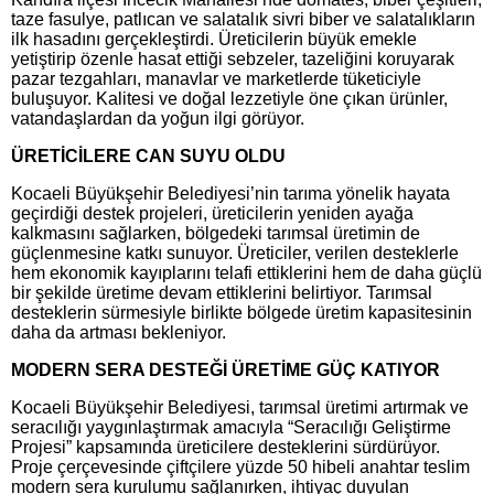
taze fasulye, patlıcan ve salatalık sivri biber ve salatalıkların
ilk hasadını gerçekleştirdi. Üreticilerin büyük emekle
yetiştirip özenle hasat ettiği sebzeler, tazeliğini koruyarak
pazar tezgahları, manavlar ve marketlerde tüketiciyle
buluşuyor. Kalitesi ve doğal lezzetiyle öne çıkan ürünler,
vatandaşlardan da yoğun ilgi görüyor.
ÜRETİCİLERE CAN SUYU OLDU
Kocaeli Büyükşehir Belediyesi’nin tarıma yönelik hayata
geçirdiği destek projeleri, üreticilerin yeniden ayağa
kalkmasını sağlarken, bölgedeki tarımsal üretimin de
güçlenmesine katkı sunuyor. Üreticiler, verilen desteklerle
hem ekonomik kayıplarını telafi ettiklerini hem de daha güçlü
bir şekilde üretime devam ettiklerini belirtiyor. Tarımsal
desteklerin sürmesiyle birlikte bölgede üretim kapasitesinin
daha da artması bekleniyor.
MODERN SERA DESTEĞİ ÜRETİME GÜÇ KATIYOR
Kocaeli Büyükşehir Belediyesi, tarımsal üretimi artırmak ve
seracılığı yaygınlaştırmak amacıyla “Seracılığı Geliştirme
Projesi” kapsamında üreticilere desteklerini sürdürüyor.
Proje çerçevesinde çiftçilere yüzde 50 hibeli anahtar teslim
modern sera kurulumu sağlanırken, ihtiyaç duyulan