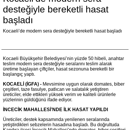
desteğiyle bereketli hasat
başladı
Kocaeli’de modern sera desteğiyle bereketli hasat başladı
Kocaeli Büyükşehir Belediyesi’nin yüzde 50 hibeli, anahtar
teslim modern sera desteğiyle seralarını teslim alarak
üretime başlayan çiftçiler, hasat sezonuna bereketli bir
başlangıç yaptı.
KOCAELİ (İGFA) -
Mevsimine uygun olarak domates, biber
çeşitleri, taze fasulye, patlıcan ve salatalık yetiştiren
üreticiler, elde ettikleri yüksek verim ve kaliteli ürünlerle
yüzlerinin güldüğünü ifade ediyor.
İNCECİK MAHALLESİ’NDE İLK HASAT YAPILDI
Üreticiler, destek kapsamında yenilenen seralarında
yetiştirdikleri sebzelerin hasadına başladı. Bu doğrultuda
Kandıra ilçesi İncecik Mahallesi’nde domates, biber çeşitleri,