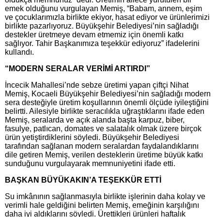
emek olduğunu vurgulayan Memiş, “Babam, annem, eşim
ve çocuklarımızla birlikte ekiyor, hasat ediyor ve ürünlerimizi
birlikte pazarlıyoruz. Büyükşehir Belediyesi’nin sağladığı
destekler üretmeye devam etmemiz için önemli katkı
sağlıyor. Tahir Başkanımıza teşekkür ediyoruz” ifadelerini
kullandı.
“MODERN SERALAR VERİMİ ARTIRDI”
İncecik Mahallesi’nde sebze üretimi yapan çiftçi Nihat
Memiş, Kocaeli Büyükşehir Belediyesi’nin sağladığı modern
sera desteğiyle üretim koşullarının önemli ölçüde iyileştiğini
belirtti. Ailesiyle birlikte seracılıkla uğraştıklarını ifade eden
Memiş, seralarda ve açık alanda başta karpuz, biber,
fasulye, patlıcan, domates ve salatalık olmak üzere birçok
ürün yetiştirdiklerini söyledi. Büyükşehir Belediyesi
tarafından sağlanan modern seralardan faydalandıklarını
dile getiren Memiş, verilen desteklerin üretime büyük katkı
sunduğunu vurgulayarak memnuniyetini ifade etti.
BAŞKAN BÜYÜKAKIN’A TEŞEKKÜR ETTİ
Su imkânının sağlanmasıyla birlikte işlerinin daha kolay ve
verimli hale geldiğini belirten Memiş, emeğinin karşılığını
daha iyi aldıklarını söyledi. Ürettikleri ürünleri haftalık