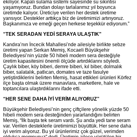
ekiliyor. Kapalı sulama sistemi sayesinde su sıkıntısı
yaşamıyoruz. Bundan dolayı tarlalarımız yıl boyunca
üretimde kalıyor. Üreticiye verilen her destek üretime
yansıyor. Destekler arttıkça biz de üretimimizi artırıyoruz.
Başkanımıza ve emeği geçen herkese teşekkür ediyorum.”
“TEK SERADAN YEDİ SERAYA ULAŞTIK"
Kandıra’nın İncecik Mahallesi'nde ailesiyle birlikte sebze
üretimi yapan Serkan Memiş, Kocaeli Büyükşehir
Belediyesi’nin yüzde 50 hibeli modern sera desteğiyle
üretim kapasitesini önemli ölçüde artırdıklarını söyledi.
Çaylık biber, köy biberi, demre biberi, kıl biber, dolmalık
biber, salatalık, patlıcan, domates ve taze fasulye
yetiştirdiklerini belirten Memiş, hasat ettikleri ürünleri Körfez
ilçe başta olmak üzere manavlara, marketlere, hale ve
toptancılara ulaştırdıklarını ifade etti.
“HER SENE DAHA İYİ VERİM ALIYORUZ”
Büyükşehir Belediyesi’nin genç çiftçilere yönelik yüzde 50
hibeli modern sera desteğinden yararlandığını belirten
Memiş, “İlk başta tek seram vardı. Şu anda yedi tane seram
var. Verilen desteklerle üretimimizi büyüttük. Her sene daha
iyi verim alıyoruz. Bu yıl ürünlerimiz çok güzel, verimden
oldukça memnunuz” dedi. Üretimin ailece yürütülen bir