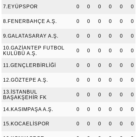
7.EYÜPSPOR
0
0
0
0
0
0
8.FENERBAHÇE A.Ş.
0
0
0
0
0
0
9.GALATASARAY A.Ş.
0
0
0
0
0
0
10.GAZİANTEP FUTBOL
0
0
0
0
0
0
KULÜBÜ A.Ş.
11.GENÇLERBİRLİĞİ
0
0
0
0
0
0
12.GÖZTEPE A.Ş.
0
0
0
0
0
0
13.İSTANBUL
0
0
0
0
0
0
BAŞAKŞEHİR FK
14.KASIMPAŞA A.Ş.
0
0
0
0
0
0
15.KOCAELİSPOR
0
0
0
0
0
0