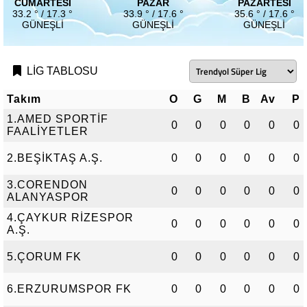
CUMARTESI
PAZAR
PAZARTESI
33.2 ° / 17.3 °
33.9 ° / 17.6 °
35.6 ° / 17.6 °
GÜNEŞLI
GÜNEŞLI
GÜNEŞLI
LİG TABLOSU
Takım
O
G
M
B
Av
P
1.AMED SPORTİF
0
0
0
0
0
0
FAALİYETLER
2.BEŞİKTAŞ A.Ş.
0
0
0
0
0
0
3.CORENDON
0
0
0
0
0
0
ALANYASPOR
4.ÇAYKUR RİZESPOR
0
0
0
0
0
0
A.Ş.
5.ÇORUM FK
0
0
0
0
0
0
6.ERZURUMSPOR FK
0
0
0
0
0
0