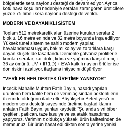
bölgelerde sera naylonu desteği de devam ediyor. Ayrıca
kötü hava koşulları nedeniyle seraları zarar gören üreticilere
yüzde 75 hibeli sera naylonu desteği de verildi.
MODERN VE DAYANIKLI SİSTEM
Toplam 512 metrekarelik alan üzerine kurulan seralar 2
bloklu, 16 metre eninde ve 32 metre boyunda inşa ediliyor.
Yüksek tünel sistemine sahip modern yapılar,
havalandırması uygun, bakımı kolay ve zararlılara karşı
dayanıklı şekilde tasarlandı. Demonte galvaniz profillerle
kurulan seralar; kar, dolu, fırtına ve yağmura karşı dirençli.
36 ay ömürlü, UV + IR(LD) + EVA katkılı naylon örtüler ise
don riskini azaltıyor, ilaçlama ihtiyacını düşürüyor.
“VERİLEN HER DESTEK ÜRETİME YANSIYOR”
İncecik Mahalle Muhtarı Fatih Bayın, hasadı yapılan
ürünlerin hem kalite hem de verim açısından beklentilerin
üzerinde olduğunu ifade etti. Büyükşehir Belediyesi’nin
modern sera desteği sayesinde üretime başladıklarını
anlatan Fatih Bayın, şunları kaydetti: “Şu anda sivri biber
çeşitleri, patlıcan, taze fasulye ve salatalık hasadımızı
yapıyoruz. Verimimiz oldukça yüksek, ürün kalitesinden de
memnunuz. Bir ürün hasat edildikten sonra yerine yenisi