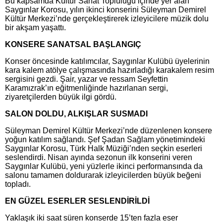
Bu kapsamda Kültür Sanat Topluluğu içinde yer alan
Saygınlar Korosu, yılın ikinci konserini Süleyman Demirel
Kültür Merkezi’nde gerçekleştirerek izleyicilere müzik dolu
bir akşam yaşattı.
KONSERE SANATSAL BAŞLANGIÇ
Konser öncesinde katılımcılar, Saygınlar Kulübü üyelerinin
kara kalem atölye çalışmasında hazırladığı karakalem resim
sergisini gezdi. Şair, yazar ve ressam Seyfettin
Karamızrak’ın eğitmenliğinde hazırlanan sergi,
ziyaretçilerden büyük ilgi gördü.
SALON DOLDU, ALKIŞLAR SUSMADI
Süleyman Demirel Kültür Merkezi’nde düzenlenen konsere
yoğun katılım sağlandı. Şef Şadan Sağlam yönetimindeki
Saygınlar Korosu, Türk Halk Müziği’nden seçkin eserleri
seslendirdi. Nisan ayında sezonun ilk konserini veren
Saygınlar Kulübü, yeni yüzlerle ikinci performansında da
salonu tamamen doldurarak izleyicilerden büyük beğeni
topladı.
EN GÜZEL ESERLER SESLENDİRİLDİ
Yaklaşık iki saat süren konserde 15’ten fazla eser