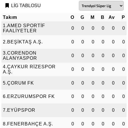
LİG TABLOSU
Takım
O
G
M
B
Av
P
1.AMED SPORTİF
0
0
0
0
0
0
FAALİYETLER
2.BEŞİKTAŞ A.Ş.
0
0
0
0
0
0
3.CORENDON
0
0
0
0
0
0
ALANYASPOR
4.ÇAYKUR RİZESPOR
0
0
0
0
0
0
A.Ş.
5.ÇORUM FK
0
0
0
0
0
0
6.ERZURUMSPOR FK
0
0
0
0
0
0
7.EYÜPSPOR
0
0
0
0
0
0
8.FENERBAHÇE A.Ş.
0
0
0
0
0
0