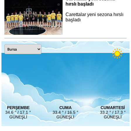
hırslı başladı
Carettalar yeni sezona hırslı
başladı
PERŞEMBE
CUMA
CUMARTESI
34.6 ° / 17.1 °
33.4 ° / 16.5 °
33.2 ° / 17.3 °
GÜNEŞLI
GÜNEŞLI
GÜNEŞLI