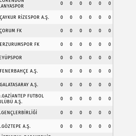
.CORENDON
0
0
0
0
0
0
LANYASPOR
.ÇAYKUR RİZESPOR A.Ş.
0
0
0
0
0
0
.ÇORUM FK
0
0
0
0
0
0
.ERZURUMSPOR FK
0
0
0
0
0
0
.EYÜPSPOR
0
0
0
0
0
0
.FENERBAHÇE A.Ş.
0
0
0
0
0
0
.GALATASARAY A.Ş.
0
0
0
0
0
0
0.GAZİANTEP FUTBOL
0
0
0
0
0
0
ULÜBÜ A.Ş.
1.GENÇLERBİRLİĞİ
0
0
0
0
0
0
2.GÖZTEPE A.Ş.
0
0
0
0
0
0