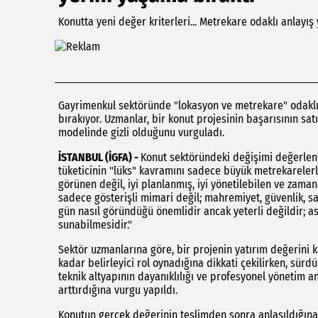
Konutta yeni değer kriterleri... Metrekare odaklı anlayış
Gayrimenkul sektöründe "lokasyon ve metrekare" odaklı an
bırakıyor. Uzmanlar, bir konut projesinin başarısının s
modelinde gizli olduğunu vurguladı.
İSTANBUL (İGFA) -
Konut sektöründeki değişimi değerlen
tüketicinin "lüks" kavramını sadece büyük metrekarelerl
görünen değil, iyi planlanmış, iyi yönetilebilen ve zaman
sadece gösterişli mimari değil; mahremiyet, güvenlik, sak
gün nasıl göründüğü önemlidir ancak yeterli değildir; ası
sunabilmesidir."
Sektör uzmanlarına göre, bir projenin yatırım değerini k
kadar belirleyici rol oynadığına dikkati çekilirken, sürdür
teknik altyapının dayanıklılığı ve profesyonel yönetim a
arttırdığına vurgu yapıldı.
Konutun gerçek değerinin teslimden sonra anlaşıldığı