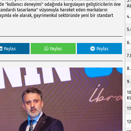
3
 de "kullanıcı deneyimi" odağında kurgulayan geliştiricilerin öne
A
 standardı tasarlama" vizyonuyla hareket eden markaların
aşımla ele alarak, gayrimenkul sektöründe yeni bir standart
4
5
6
Paylas
Paylas
Paylas
7
8
9
1
K
1
1