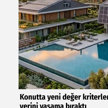
Konutta yeni değer kriterler
yerini yaşama bıraktı