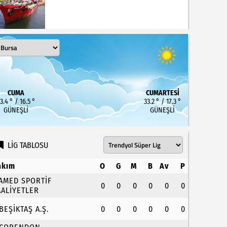
CUMA
CUMARTESI
3.4 ° / 16.5 °
33.2 ° / 17.3 °
GÜNEŞLI
GÜNEŞLI
LİG TABLOSU
akım
O
G
M
B
Av
P
.AMED SPORTİF
0
0
0
0
0
0
AALİYETLER
.BEŞİKTAŞ A.Ş.
0
0
0
0
0
0