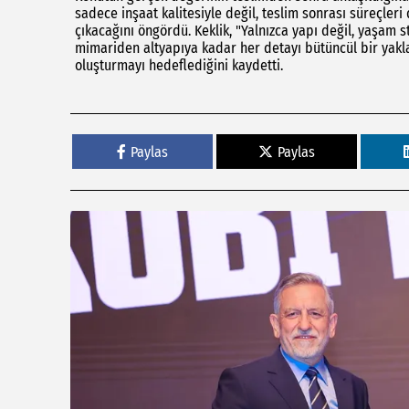
sadece inşaat kalitesiyle değil, teslim sonrası süreçleri
çıkacağını öngördü. Keklik, "Yalnızca yapı değil, yaşam
mimariden altyapıya kadar her detayı bütüncül bir yakl
oluşturmayı hedeflediğini kaydetti.
Paylas
Paylas