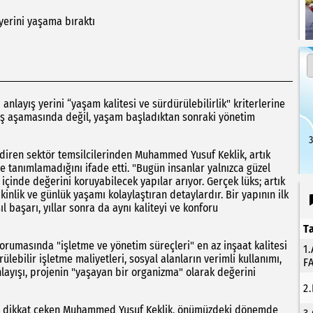
 yerini yaşama bıraktı
layış yerini “yaşam kalitesi ve sürdürülebilirlik" kriterlerine
atış aşamasında değil, yaşam başladıktan sonraki yönetim
3
diren sektör temsilcilerinden Muhammed Yusuf Keklik, artık
e tanımlamadığını ifade etti. "Bugün insanlar yalnızca güzel
 içinde değerini koruyabilecek yapılar arıyor. Gerçek lüks; artık
inlik ve günlük yaşamı kolaylaştıran detaylardır. Bir yapının ilk
l başarı, yıllar sonra da aynı kaliteyi ve konforu
T
orumasında "işletme ve yönetim süreçleri" en az inşaat kalitesi
1
ülebilir işletme maliyetleri, sosyal alanların verimli kullanımı,
F
nlayışı, projenin "yaşayan bir organizma" olarak değerini
2
na dikkat çeken Muhammed Yusuf Keklik, önümüzdeki dönemde