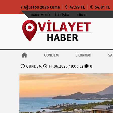
7 Ağustos 2026 Cuma
47,59 TL
54,81 TL
HAKKIMIZDA
İLETIŞIM
KÜNYE
GÜNDEM
EKONOMİ
SA
GÜNDEM
14.06.2026 18:03:32
0