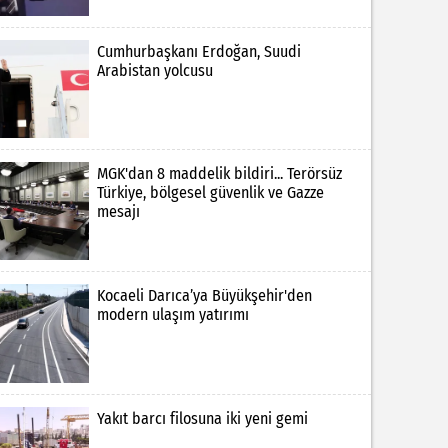
Cumhurbaşkanı Erdoğan, Suudi
Arabistan yolcusu
MGK'dan 8 maddelik bildiri... Terörsüz
Türkiye, bölgesel güvenlik ve Gazze
mesajı
Kocaeli Darıca’ya Büyükşehir'den
modern ulaşım yatırımı
Yakıt barcı filosuna iki yeni gemi