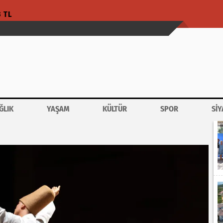
3 TL
ĞLIK
YAŞAM
KÜLTÜR
SPOR
SİY