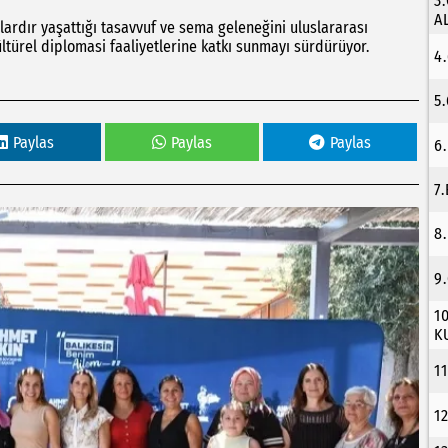
3
A
lardır yaşattığı tasavvuf ve sema geleneğini uluslararası
türel diplomasi faaliyetlerine katkı sunmayı sürdürüyor.
4
5
Paylas
Paylas
Paylas
6
7
8
9
1
K
1
1