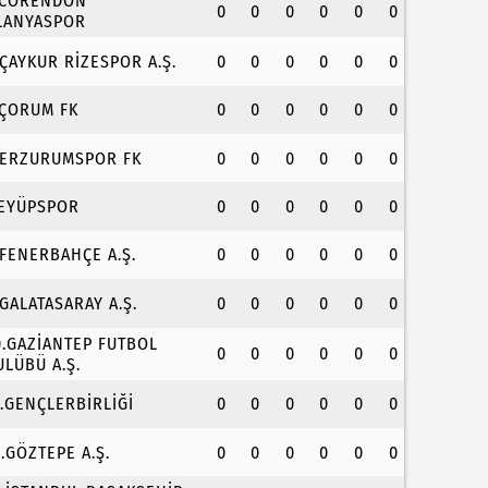
.CORENDON
0
0
0
0
0
0
LANYASPOR
.ÇAYKUR RİZESPOR A.Ş.
0
0
0
0
0
0
.ÇORUM FK
0
0
0
0
0
0
.ERZURUMSPOR FK
0
0
0
0
0
0
.EYÜPSPOR
0
0
0
0
0
0
.FENERBAHÇE A.Ş.
0
0
0
0
0
0
.GALATASARAY A.Ş.
0
0
0
0
0
0
0.GAZİANTEP FUTBOL
0
0
0
0
0
0
ULÜBÜ A.Ş.
1.GENÇLERBİRLİĞİ
0
0
0
0
0
0
2.GÖZTEPE A.Ş.
0
0
0
0
0
0