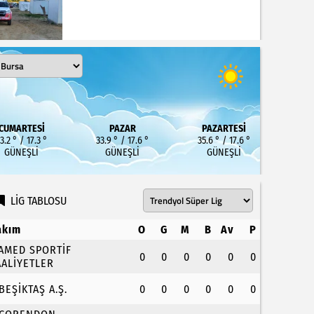
CUMARTESI
PAZAR
PAZARTESI
3.2 ° / 17.3 °
33.9 ° / 17.6 °
35.6 ° / 17.6 °
GÜNEŞLI
GÜNEŞLI
GÜNEŞLI
LİG TABLOSU
akım
O
G
M
B
Av
P
.AMED SPORTİF
0
0
0
0
0
0
AALİYETLER
.BEŞİKTAŞ A.Ş.
0
0
0
0
0
0