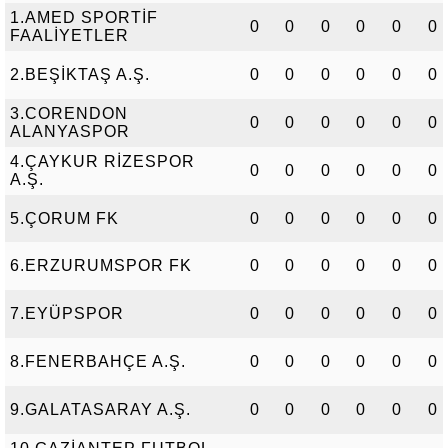
1.AMED SPORTİF
0
0
0
0
0
0
FAALİYETLER
2.BEŞİKTAŞ A.Ş.
0
0
0
0
0
0
3.CORENDON
0
0
0
0
0
0
ALANYASPOR
4.ÇAYKUR RİZESPOR
0
0
0
0
0
0
A.Ş.
5.ÇORUM FK
0
0
0
0
0
0
6.ERZURUMSPOR FK
0
0
0
0
0
0
7.EYÜPSPOR
0
0
0
0
0
0
8.FENERBAHÇE A.Ş.
0
0
0
0
0
0
9.GALATASARAY A.Ş.
0
0
0
0
0
0