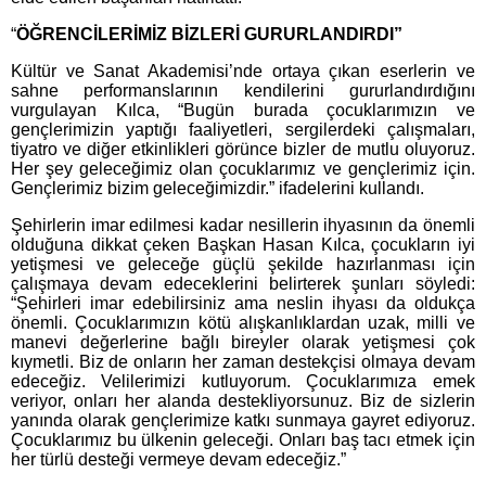
“
ÖĞRENCİLERİMİZ BİZLERİ GURURLANDIRDI”
Kültür ve Sanat Akademisi’nde ortaya çıkan eserlerin ve
sahne performanslarının kendilerini gururlandırdığını
vurgulayan Kılca, “Bugün burada çocuklarımızın ve
gençlerimizin yaptığı faaliyetleri, sergilerdeki çalışmaları,
tiyatro ve diğer etkinlikleri görünce bizler de mutlu oluyoruz.
Her şey geleceğimiz olan çocuklarımız ve gençlerimiz için.
Gençlerimiz bizim geleceğimizdir.” ifadelerini kullandı.
Şehirlerin imar edilmesi kadar nesillerin ihyasının da önemli
olduğuna dikkat çeken Başkan Hasan Kılca, çocukların iyi
yetişmesi ve geleceğe güçlü şekilde hazırlanması için
çalışmaya devam edeceklerini belirterek şunları söyledi:
“Şehirleri imar edebilirsiniz ama neslin ihyası da oldukça
önemli. Çocuklarımızın kötü alışkanlıklardan uzak, milli ve
manevi değerlerine bağlı bireyler olarak yetişmesi çok
kıymetli. Biz de onların her zaman destekçisi olmaya devam
edeceğiz. Velilerimizi kutluyorum. Çocuklarımıza emek
veriyor, onları her alanda destekliyorsunuz. Biz de sizlerin
yanında olarak gençlerimize katkı sunmaya gayret ediyoruz.
Çocuklarımız bu ülkenin geleceği. Onları baş tacı etmek için
her türlü desteği vermeye devam edeceğiz.”