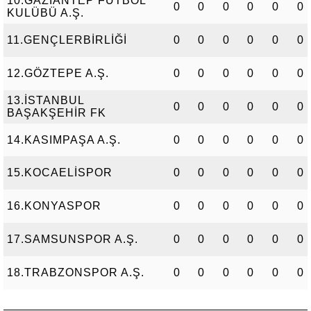
10.GAZİANTEP FUTBOL
0
0
0
0
0
0
KULÜBÜ A.Ş.
11.GENÇLERBİRLİĞİ
0
0
0
0
0
0
12.GÖZTEPE A.Ş.
0
0
0
0
0
0
13.İSTANBUL
0
0
0
0
0
0
BAŞAKŞEHİR FK
14.KASIMPAŞA A.Ş.
0
0
0
0
0
0
15.KOCAELİSPOR
0
0
0
0
0
0
16.KONYASPOR
0
0
0
0
0
0
17.SAMSUNSPOR A.Ş.
0
0
0
0
0
0
18.TRABZONSPOR A.Ş.
0
0
0
0
0
0