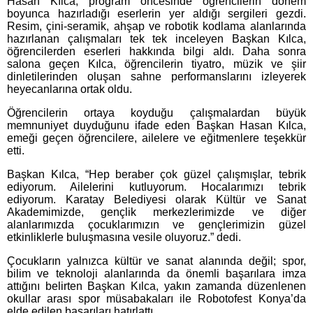
Hasan Kılca, program öncesinde öğrencilerin dönem
boyunca hazırladığı eserlerin yer aldığı sergileri gezdi.
Resim, çini-seramik, ahşap ve robotik kodlama alanlarında
hazırlanan çalışmaları tek tek inceleyen Başkan Kılca,
öğrencilerden eserleri hakkında bilgi aldı. Daha sonra
salona geçen Kılca, öğrencilerin tiyatro, müzik ve şiir
dinletilerinden oluşan sahne performanslarını izleyerek
heyecanlarına ortak oldu.
Öğrencilerin ortaya koyduğu çalışmalardan büyük
memnuniyet duyduğunu ifade eden Başkan Hasan Kılca,
emeği geçen öğrencilere, ailelere ve eğitmenlere teşekkür
etti.
Başkan Kılca, “Hep beraber çok güzel çalışmışlar, tebrik
ediyorum. Ailelerini kutluyorum. Hocalarımızı tebrik
ediyorum. Karatay Belediyesi olarak Kültür ve Sanat
Akademimizde, gençlik merkezlerimizde ve diğer
alanlarımızda çocuklarımızın ve gençlerimizin güzel
etkinliklerle buluşmasına vesile oluyoruz.” dedi.
Çocukların yalnızca kültür ve sanat alanında değil; spor,
bilim ve teknoloji alanlarında da önemli başarılara imza
attığını belirten Başkan Kılca, yakın zamanda düzenlenen
okullar arası spor müsabakaları ile Robotofest Konya’da
elde edilen başarıları hatırlattı.