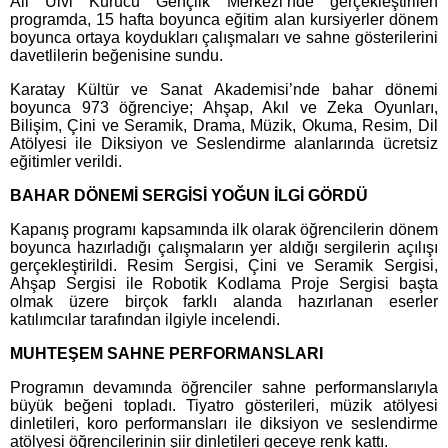
Ali Ulvi Kurucu Gençlik Merkezi’nde gerçekleştirilen
programda, 15 hafta boyunca eğitim alan kursiyerler dönem
boyunca ortaya koydukları çalışmaları ve sahne gösterilerini
davetlilerin beğenisine sundu.
Karatay Kültür ve Sanat Akademisi’nde bahar dönemi
boyunca 973 öğrenciye; Ahşap, Akıl ve Zeka Oyunları,
Bilişim, Çini ve Seramik, Drama, Müzik, Okuma, Resim, Dil
Atölyesi ile Diksiyon ve Seslendirme alanlarında ücretsiz
eğitimler verildi.
BAHAR DÖNEMİ SERGİSİ YOĞUN İLGİ GÖRDÜ
Kapanış programı kapsamında ilk olarak öğrencilerin dönem
boyunca hazırladığı çalışmaların yer aldığı sergilerin açılışı
gerçekleştirildi. Resim Sergisi, Çini ve Seramik Sergisi,
Ahşap Sergisi ile Robotik Kodlama Proje Sergisi başta
olmak üzere birçok farklı alanda hazırlanan eserler
katılımcılar tarafından ilgiyle incelendi.
MUHTEŞEM SAHNE PERFORMANSLARI
Programın devamında öğrenciler sahne performanslarıyla
büyük beğeni topladı. Tiyatro gösterileri, müzik atölyesi
dinletileri, koro performansları ile diksiyon ve seslendirme
atölyesi öğrencilerinin şiir dinletileri geceye renk kattı.