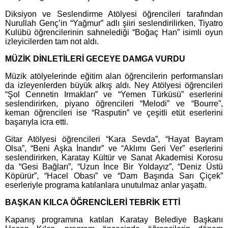
Diksiyon ve Seslendirme Atölyesi öğrencileri tarafından
Nurullah Genç’in “Yağmur” adlı şiiri seslendirilirken, Tiyatro
Kulübü öğrencilerinin sahnelediği “Boğaç Han” isimli oyun
izleyicilerden tam not aldı.
MÜZİK DİNLETİLERİ GECEYE DAMGA VURDU
Müzik atölyelerinde eğitim alan öğrencilerin performansları
da izleyenlerden büyük alkış aldı. Ney Atölyesi öğrencileri
“Şol Cennetin Irmakları” ve “Yemen Türküsü” eserlerini
seslendirirken, piyano öğrencileri “Melodi” ve “Bourre”,
keman öğrencileri ise “Rasputin” ve çeşitli etüt eserlerini
başarıyla icra etti.
Gitar Atölyesi öğrencileri “Kara Sevda”, “Hayat Bayram
Olsa”, “Beni Aşka İnandır” ve “Aklımı Geri Ver” eserlerini
seslendirirken, Karatay Kültür ve Sanat Akademisi Korosu
da “Gesi Bağları”, “Uzun İnce Bir Yoldayız”, “Deniz Üstü
Köpürür”, “Hacel Obası” ve “Dam Başında Sarı Çiçek”
eserleriyle programa katılanlara unutulmaz anlar yaşattı.
BAŞKAN KILCA ÖĞRENCİLERİ TEBRİK ETTİ
Kapanış programına katılan Karatay Belediye Başkanı