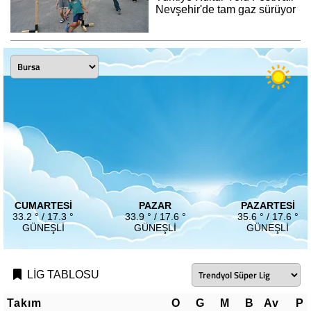
Nevşehir'de tam gaz sürüyor
CUMARTESI
PAZAR
PAZARTESI
33.2 ° / 17.3 °
33.9 ° / 17.6 °
35.6 ° / 17.6 °
GÜNEŞLI
GÜNEŞLI
GÜNEŞLI
LİG TABLOSU
Takım
O
G
M
B
Av
P