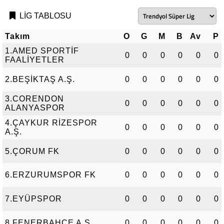
LİG TABLOSU
Takım
O
G
M
B
Av
P
1.AMED SPORTİF
0
0
0
0
0
0
FAALİYETLER
2.BEŞİKTAŞ A.Ş.
0
0
0
0
0
0
3.CORENDON
0
0
0
0
0
0
ALANYASPOR
4.ÇAYKUR RİZESPOR
0
0
0
0
0
0
A.Ş.
5.ÇORUM FK
0
0
0
0
0
0
6.ERZURUMSPOR FK
0
0
0
0
0
0
7.EYÜPSPOR
0
0
0
0
0
0
8.FENERBAHÇE A.Ş.
0
0
0
0
0
0