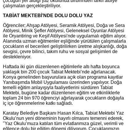
çocuğun yer aldığı yaz okulunda birbirinden farklı atölye
çalışmaları gerçekleştiriliyor.
TABİAT MEKTEBİ’NDE DOLU DOLU YAZ
Öğrenciler; Ahşap Atölyesi, Seramik Atölyesi, Doğa ve Sera
Atölyesi, Minik Şefler Atölyesi, Geleneksel Oyunlar Atölyesi
ile Oryantiring ve Keşif Atölyesi'nde uygulamalı eğitim alıyor.
Alanında uzman eğitmenler eşliğinde yürütülen çalışmalarla
çocukların el becerileri geliştirilirken üretme alışkanlığı, doğa
sevgisi, çevre bilinci, takım ruhu ve sosyal gelişimleri de
destekleniyor.
Haftada iki gün düzenlenen eğitimlerle altı hafta boyunca
yaklaşık bin 200 çocuk Tabiat Mektebi’nde ağırlanacak.
Konya genelinden başvurulara açık olan programa kayıtlar
Yanıbaşımda Mobil Uygulaması üzerinden yapılıyor. Doğa
temelli eğitim anlayışıyla faaliyetlerini sürdüren Tabiat
Mektebi, bugüne kadar düzenlenen eğitim ve etkinliklerle
toplam 24 bin 970 öğrenciyi ağırlayarak çocukların doğayla
iç içe öğrenmelerine katkı sağladı.
Karatay Belediye Başkanı Hasan Kılca, Tabiat Mektebi Yaz
Okulu’nun yeni döneminin hayırlı olmasını temenni ederek,
"Yaz Okulu’muza katılan tüm evlatlarımıza güzel, verimli ve
eğlence dolu bir eğitim dönemi diliyorum. Çocuklarımızın