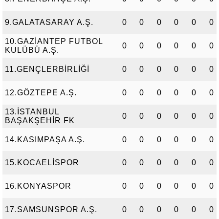
9.GALATASARAY A.Ş.
0
0
0
0
0
0
10.GAZİANTEP FUTBOL
0
0
0
0
0
0
KULÜBÜ A.Ş.
11.GENÇLERBİRLİĞİ
0
0
0
0
0
0
12.GÖZTEPE A.Ş.
0
0
0
0
0
0
13.İSTANBUL
0
0
0
0
0
0
BAŞAKŞEHİR FK
14.KASIMPAŞA A.Ş.
0
0
0
0
0
0
15.KOCAELİSPOR
0
0
0
0
0
0
16.KONYASPOR
0
0
0
0
0
0
17.SAMSUNSPOR A.Ş.
0
0
0
0
0
0