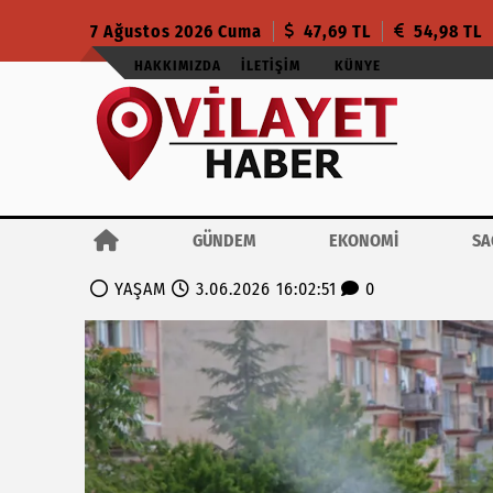
7 Ağustos 2026 Cuma
47,69 TL
54,98 TL
HAKKIMIZDA
İLETIŞIM
KÜNYE
GÜNDEM
EKONOMİ
SA
YAŞAM
3.06.2026 16:02:51
0