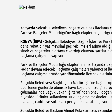
Konya'da Selçuklu Belediyesi haşere ve sinek ilaçlama çal
Park ve Bahçeler Müdürlüğü’ne bağlı ekiplerin iş birliği 
KONYA (İGFA) -
Selçuklu Belediyesi, Sağlık İşleri ve Par
daha rahat bir yaz mevsimi geçirebilmeleri adına aldığı
sinek ve haşerelerin ortaya çıkardığı olumsuz şartların
ilaçlama çalışması yapıyor.
Park ve Bahçeler Müdürlüğü ekiplerinin mart ayında başl
kadar devam edecek. İlaçlama çalışmaları yabancı ot ilaç
ilaçlama çalışmalarında yaz döneminde ilçe sakinlerinin 
Selçuklu Belediyesi Sağlık İşleri Müdürlüğü’ne bağlı ek
belirlenen günlerde olumsuz hava koşulu olmadığı sürec
çalışmalarında Sağlık Bakanlığı tarafından onaylı doğa
biyosidal ürünler kullanılıyor. ULV ilaçlama makineleri i
mahalle, cadde ve sokakları periyodik olarak ilaçlıyor.
Selçuklu Belediye Başkanı Ahmet Pekyatırmacı, vatandaş