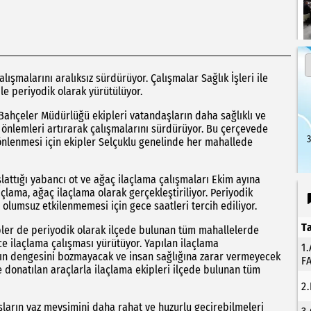
ışmalarını aralıksız sürdürüyor. Çalışmalar Sağlık İşleri ile
ile periyodik olarak yürütülüyor.
k Bahçeler Müdürlüğü ekipleri vatandaşların daha sağlıklı ve
 önlemleri artırarak çalışmalarını sürdürüyor. Bu çerçevede
3
 önlenmesi için ekipler Selçuklu genelinde her mahallede
attığı yabancı ot ve ağaç ilaçlama çalışmaları Ekim ayına
lama, ağaç ilaçlama olarak gerçekleştiriliyor. Periyodik
olumsuz etkilenmemesi için gece saatleri tercih ediliyor.
T
ipler de periyodik olarak ilçede bulunan tüm mahallelerde
e ilaçlama çalışması yürütüyor. Yapılan ilaçlama
1
nın dengesini bozmayacak ve insan sağlığına zarar vermeyecek
F
le donatılan araçlarla ilaçlama ekipleri ilçede bulunan tüm
2
ların yaz mevsimini daha rahat ve huzurlu geçirebilmeleri