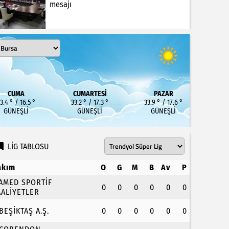
mesajı
CUMA
CUMARTESI
PAZAR
3.4 ° / 16.5 °
33.2 ° / 17.3 °
33.9 ° / 17.6 °
GÜNEŞLI
GÜNEŞLI
GÜNEŞLI
LİG TABLOSU
akım
O
G
M
B
Av
P
.AMED SPORTİF
0
0
0
0
0
0
AALİYETLER
.BEŞİKTAŞ A.Ş.
0
0
0
0
0
0