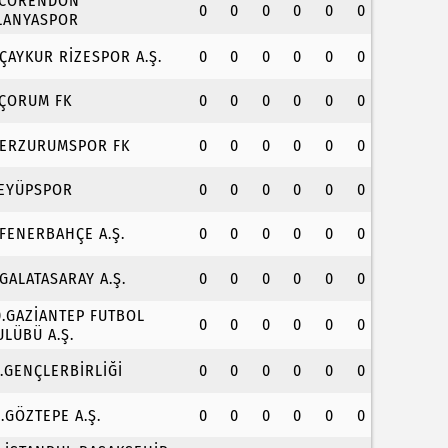
.CORENDON
0
0
0
0
0
0
LANYASPOR
.ÇAYKUR RİZESPOR A.Ş.
0
0
0
0
0
0
.ÇORUM FK
0
0
0
0
0
0
.ERZURUMSPOR FK
0
0
0
0
0
0
.EYÜPSPOR
0
0
0
0
0
0
.FENERBAHÇE A.Ş.
0
0
0
0
0
0
.GALATASARAY A.Ş.
0
0
0
0
0
0
0.GAZİANTEP FUTBOL
0
0
0
0
0
0
ULÜBÜ A.Ş.
1.GENÇLERBİRLİĞİ
0
0
0
0
0
0
2.GÖZTEPE A.Ş.
0
0
0
0
0
0