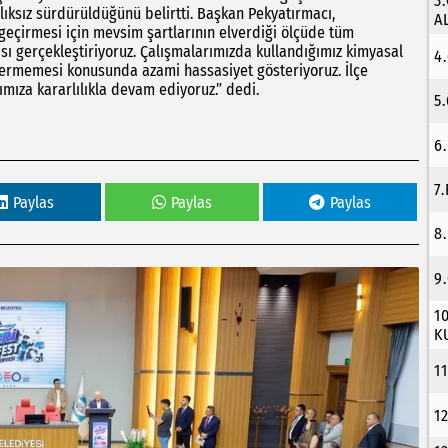
3
lıksız sürdürüldüğünü belirtti. Başkan Pekyatırmacı,
A
geçirmesi için mevsim şartlarının elverdiği ölçüde tüm
sı gerçekleştiriyoruz. Çalışmalarımızda kullandığımız kimyasal
4
vermemesi konusunda azami hassasiyet gösteriyoruz. İlçe
mıza kararlılıkla devam ediyoruz.” dedi.
5
6
7
Paylas
Paylas
Paylas
8
9
1
K
1
1