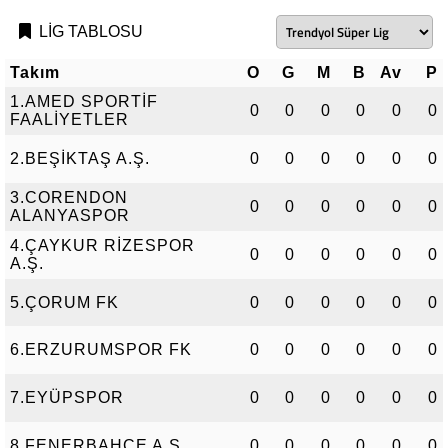
LİG TABLOSU
Takım
O
G
M
B
Av
P
1.AMED SPORTİF
0
0
0
0
0
0
FAALİYETLER
2.BEŞİKTAŞ A.Ş.
0
0
0
0
0
0
3.CORENDON
0
0
0
0
0
0
ALANYASPOR
4.ÇAYKUR RİZESPOR
0
0
0
0
0
0
A.Ş.
5.ÇORUM FK
0
0
0
0
0
0
6.ERZURUMSPOR FK
0
0
0
0
0
0
7.EYÜPSPOR
0
0
0
0
0
0
8.FENERBAHÇE A.Ş.
0
0
0
0
0
0