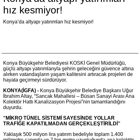
hız kesmiyor!
Konya’da altyapı yatırımları hız kesmiyor!
Konya Büyükşehir Belediyesi KOSKİ Genel Müdürlüğü,
güçlü altyapı yatırımlarıyla şehrin geleceğini güvence altına
alırken vatandaşların yaşam kalitesini artıracak projeleri de
hayata geçirmeyi sürdürüyor.
KONYA(İGFA) -
Konya Büyükşehir Belediye Başkanı Uğur
İbrahim Altay, “Sancak Mahallesi – Büsan Sanayi Arası Ana
Kolektör Hattı Kanalizasyon Projesi”nin tamamlandığını
duyurdu.
“MİKRO TÜNEL SİSTEMİ SAYESİNDE YOLLAR
TRAFİĞE KAPATILMADAN GERÇEKLEŞTİRİLDİ”
Yaklaşık 500 milyon lira yatırım bedeliyle toplam 1.400
milimetre çapında ve 7 bin metre uzunluğunda ana kolektör