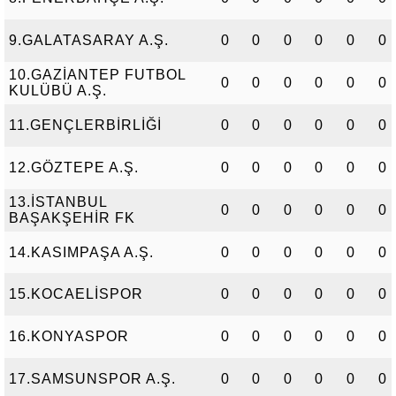
9.GALATASARAY A.Ş.
0
0
0
0
0
0
10.GAZİANTEP FUTBOL
0
0
0
0
0
0
KULÜBÜ A.Ş.
11.GENÇLERBİRLİĞİ
0
0
0
0
0
0
12.GÖZTEPE A.Ş.
0
0
0
0
0
0
13.İSTANBUL
0
0
0
0
0
0
BAŞAKŞEHİR FK
14.KASIMPAŞA A.Ş.
0
0
0
0
0
0
15.KOCAELİSPOR
0
0
0
0
0
0
16.KONYASPOR
0
0
0
0
0
0
17.SAMSUNSPOR A.Ş.
0
0
0
0
0
0