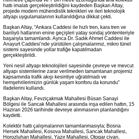
hattı imalatı gerçekleştirildiğini kaydeden Başkan Altay,
projede modern mühendislik teknikleri ve ileri teknolojik
altyapı uygulamalarının kullanıldığına dikkat çekti.
Başkan Altay, “Ankara Caddesi ile hızlı tren, kara tren ve
banliyö hatlarının enine geçişleri yatay sondaj yöntemleriyle
başarıyla tamamlandı. Ayrıca Dr. Sadık Ahmet Caddesi ile
Anayurt Caddesi’nde yürütülen çalışmalarımız, mikro tünel
sistemi sayesinde yollar trafiğe kapatılmadan
gerçekleştirildi.
Yeni nesil altyapı teknolojileri sayesinde çevreye ve mevcut
altyapı sistemlerine zarar verilmeden tamamlanan projemiz
kapsamında trafik akışı kesintiye uğratılmadı ve
hemşehrilerimizin günlük yaşam konforu da korundu”
ifadelerini kullandı.
Başkan Altay, Fevziçakmak Mahallesi Büsan Sanayi
Bölgesi ile Sancak Mahallesi arasında inşa edilen hattın, 15
Haziran 2026 tarihinde devreye alınmasının planlandığını
kaydetti.
Kolektör hattı çalışmalarının tamamlanmasıyla; Bosna
Hersek Mahallesi, Kosova Mahallesi, Sancak Mahallesi,
Horozluhan Mahallesi, Yazır Mahallesi, Otogar civarı,