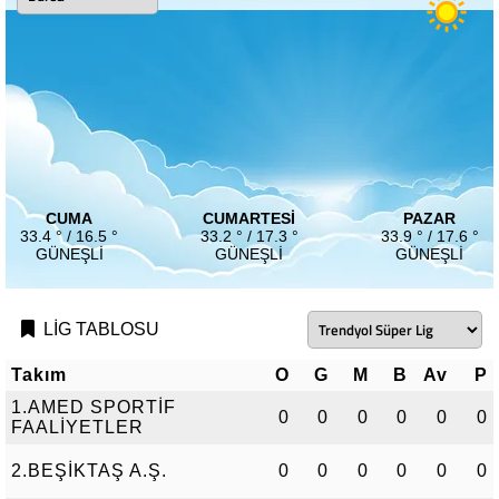
CUMA
CUMARTESI
PAZAR
33.4 ° / 16.5 °
33.2 ° / 17.3 °
33.9 ° / 17.6 °
GÜNEŞLI
GÜNEŞLI
GÜNEŞLI
LİG TABLOSU
Takım
O
G
M
B
Av
P
1.AMED SPORTİF
0
0
0
0
0
0
FAALİYETLER
2.BEŞİKTAŞ A.Ş.
0
0
0
0
0
0