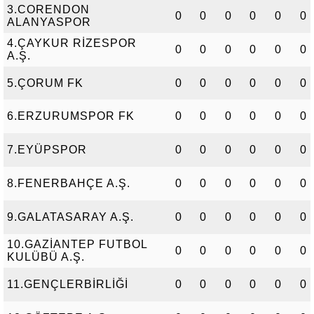
3.CORENDON
0
0
0
0
0
0
ALANYASPOR
4.ÇAYKUR RİZESPOR
0
0
0
0
0
0
A.Ş.
5.ÇORUM FK
0
0
0
0
0
0
6.ERZURUMSPOR FK
0
0
0
0
0
0
7.EYÜPSPOR
0
0
0
0
0
0
8.FENERBAHÇE A.Ş.
0
0
0
0
0
0
9.GALATASARAY A.Ş.
0
0
0
0
0
0
10.GAZİANTEP FUTBOL
0
0
0
0
0
0
KULÜBÜ A.Ş.
11.GENÇLERBİRLİĞİ
0
0
0
0
0
0