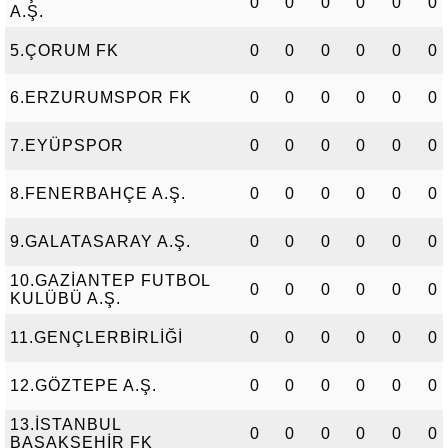
0
0
0
0
0
0
A.Ş.
5.ÇORUM FK
0
0
0
0
0
0
6.ERZURUMSPOR FK
0
0
0
0
0
0
7.EYÜPSPOR
0
0
0
0
0
0
8.FENERBAHÇE A.Ş.
0
0
0
0
0
0
9.GALATASARAY A.Ş.
0
0
0
0
0
0
10.GAZİANTEP FUTBOL
0
0
0
0
0
0
KULÜBÜ A.Ş.
11.GENÇLERBİRLİĞİ
0
0
0
0
0
0
12.GÖZTEPE A.Ş.
0
0
0
0
0
0
13.İSTANBUL
0
0
0
0
0
0
BAŞAKŞEHİR FK