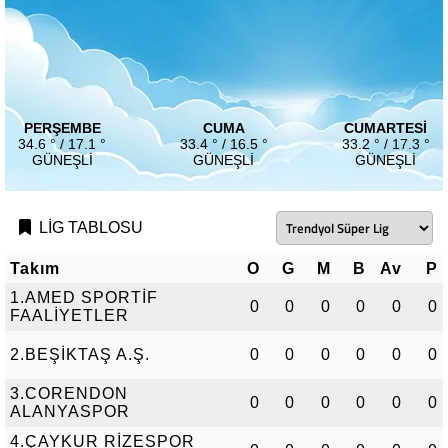
PERŞEMBE
CUMA
CUMARTESI
34.6 ° / 17.1 °
33.4 ° / 16.5 °
33.2 ° / 17.3 °
GÜNEŞLI
GÜNEŞLI
GÜNEŞLI
LİG TABLOSU
Takım
O
G
M
B
Av
P
1.AMED SPORTİF
0
0
0
0
0
0
FAALİYETLER
2.BEŞİKTAŞ A.Ş.
0
0
0
0
0
0
3.CORENDON
0
0
0
0
0
0
ALANYASPOR
4.ÇAYKUR RİZESPOR