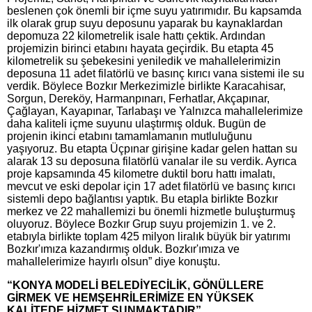
beslenen çok önemli bir içme suyu yatırımıdır. Bu kapsamda
ilk olarak grup suyu deposunu yaparak bu kaynaklardan
depomuza 22 kilometrelik isale hattı çektik. Ardından
projemizin birinci etabını hayata geçirdik. Bu etapta 45
kilometrelik su şebekesini yeniledik ve mahallelerimizin
deposuna 11 adet filatörlü ve basınç kırıcı vana sistemi ile su
verdik. Böylece Bozkır Merkezimizle birlikte Karacahisar,
Sorgun, Dereköy, Harmanpınarı, Ferhatlar, Akçapınar,
Çağlayan, Kayapınar, Tarlabaşı ve Yalnızca mahallelerimize
daha kaliteli içme suyunu ulaştırmış olduk. Bugün de
projenin ikinci etabını tamamlamanın mutluluğunu
yaşıyoruz. Bu etapta Üçpınar girişine kadar gelen hattan su
alarak 13 su deposuna filatörlü vanalar ile su verdik. Ayrıca
proje kapsamında 45 kilometre duktil boru hattı imalatı,
mevcut ve eski depolar için 17 adet filatörlü ve basınç kırıcı
sistemli depo bağlantısı yaptık. Bu etapla birlikte Bozkır
merkez ve 22 mahallemizi bu önemli hizmetle buluşturmuş
oluyoruz. Böylece Bozkır Grup suyu projemizin 1. ve 2.
etabıyla birlikte toplam 425 milyon liralık büyük bir yatırımı
Bozkır'ımıza kazandırmış olduk. Bozkır'ımıza ve
mahallelerimize hayırlı olsun” diye konuştu.
“KONYA MODELİ BELEDİYECİLİK, GÖNÜLLERE
GİRMEK VE HEMŞEHRİLERİMİZE EN YÜKSEK
KALİTEDE HİZMET SUNMAKTADIR”