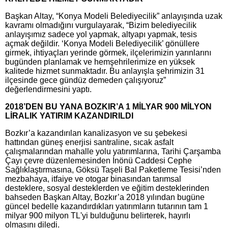
Başkan Altay, “Konya Modeli Belediyecilik” anlayışında uzak
kavramı olmadığını vurgulayarak, “Bizim belediyecilik
anlayışımız sadece yol yapmak, altyapı yapmak, tesis
açmak değildir. ‘Konya Modeli Belediyecilik’ gönüllere
girmek, ihtiyaçları yerinde görmek, ilçelerimizin yarınlarını
bugünden planlamak ve hemşehrilerimize en yüksek
kalitede hizmet sunmaktadır. Bu anlayışla şehrimizin 31
ilçesinde gece gündüz demeden çalışıyoruz”
değerlendirmesini yaptı.
2018’DEN BU YANA BOZKIR’A 1 MİLYAR 900 MİLYON
LİRALIK YATIRIM KAZANDIRILDI
Bozkır’a kazandırılan kanalizasyon ve su şebekesi
hattından güneş enerjisi santraline, sıcak asfalt
çalışmalarından mahalle yolu yatırımlarına, Tarihi Çarşamba
Çayı çevre düzenlemesinden İnönü Caddesi Cephe
Sağlıklaştırmasına, Göksü Taşeli Bal Paketleme Tesisi’nden
mezbahaya, itfaiye ve otogar binasından tarımsal
desteklere, sosyal desteklerden ve eğitim desteklerinden
bahseden Başkan Altay, Bozkır’a 2018 yılından bugüne
güncel bedelle kazandırdıkları yatırımların tutarının tam 1
milyar 900 milyon TL'yi bulduğunu belirterek, hayırlı
olmasını diledi.