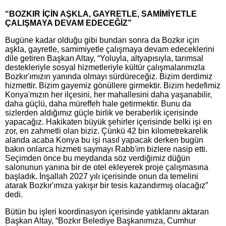
“BOZKIR İÇİN AŞKLA, GAYRETLE, SAMİMİYETLE
ÇALIŞMAYA DEVAM EDECEĞİZ”
Bugüne kadar olduğu gibi bundan sonra da Bozkır için
aşkla, gayretle, samimiyetle çalışmaya devam edeceklerini
dile getiren Başkan Altay, “Yoluyla, altyapısıyla, tarımsal
destekleriyle sosyal hizmetleriyle kültür çalışmalarımızla
Bozkır'ımızın yanında olmayı sürdüreceğiz. Bizim derdimiz
hizmettir. Bizim gayemiz gönüllere girmektir. Bizim hedefimiz
Konya'mızın her ilçesini, her mahallesini daha yaşanabilir,
daha güçlü, daha müreffeh hale getirmektir. Bunu da
sizlerden aldığımız güçle birlik ve beraberlik içerisinde
yapacağız. Hakikaten büyük şehirler içerisinde belki işi en
zor, en zahmetli olan biziz. Çünkü 42 bin kilometrekarelik
alanda acaba Konya bu işi nasıl yapacak derken bugün
bakın onlarca hizmeti saymayı Rabb'im bizlere nasip etti.
Seçimden önce bu meydanda söz verdiğimiz düğün
salonunun yanına bir de otel ekleyerek proje çalışmasına
başladık. İnşallah 2027 yılı içerisinde onun da temelini
atarak Bozkır'ımıza yakışır bir tesis kazandırmış olacağız”
dedi.
Bütün bu işleri koordinasyon içerisinde yatıklarını aktaran
Başkan Altay, “Bozkır Belediye Başkanımıza, Cumhur