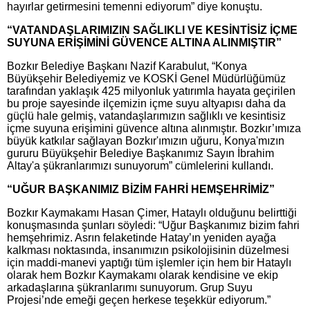
hayırlar getirmesini temenni ediyorum” diye konuştu.
“VATANDAŞLARIMIZIN SAĞLIKLI VE KESİNTİSİZ İÇME
SUYUNA ERİŞİMİNİ GÜVENCE ALTINA ALINMIŞTIR”
Bozkır Belediye Başkanı Nazif Karabulut, “Konya
Büyükşehir Belediyemiz ve KOSKİ Genel Müdürlüğümüz
tarafından yaklaşık 425 milyonluk yatırımla hayata geçirilen
bu proje sayesinde ilçemizin içme suyu altyapısı daha da
güçlü hale gelmiş, vatandaşlarımızın sağlıklı ve kesintisiz
içme suyuna erişimini güvence altına alınmıştır. Bozkır’ımıza
büyük katkılar sağlayan Bozkır'ımızın uğuru, Konya'mızın
gururu Büyükşehir Belediye Başkanımız Sayın İbrahim
Altay'a şükranlarımızı sunuyorum” cümlelerini kullandı.
“UĞUR BAŞKANIMIZ BİZİM FAHRİ HEMŞEHRİMİZ”
Bozkır Kaymakamı Hasan Çimer, Hataylı olduğunu belirttiği
konuşmasında şunları söyledi: “Uğur Başkanımız bizim fahri
hemşehrimiz. Asrın felaketinde Hatay’ın yeniden ayağa
kalkması noktasında, insanımızın psikolojisinin düzelmesi
için maddi-manevi yaptığı tüm işlemler için hem bir Hataylı
olarak hem Bozkır Kaymakamı olarak kendisine ve ekip
arkadaşlarına şükranlarımı sunuyorum. Grup Suyu
Projesi’nde emeği geçen herkese teşekkür ediyorum.”