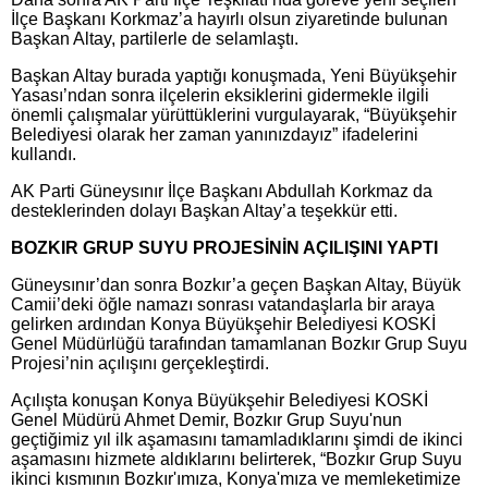
İlçe Başkanı Korkmaz’a hayırlı olsun ziyaretinde bulunan
Başkan Altay, partilerle de selamlaştı.
Başkan Altay burada yaptığı konuşmada, Yeni Büyükşehir
Yasası’ndan sonra ilçelerin eksiklerini gidermekle ilgili
önemli çalışmalar yürüttüklerini vurgulayarak, “Büyükşehir
Belediyesi olarak her zaman yanınızdayız” ifadelerini
kullandı.
AK Parti Güneysınır İlçe Başkanı Abdullah Korkmaz da
desteklerinden dolayı Başkan Altay’a teşekkür etti.
BOZKIR GRUP SUYU PROJESİNİN AÇILIŞINI YAPTI
Güneysınır’dan sonra Bozkır’a geçen Başkan Altay, Büyük
Camii’deki öğle namazı sonrası vatandaşlarla bir araya
gelirken ardından Konya Büyükşehir Belediyesi KOSKİ
Genel Müdürlüğü tarafından tamamlanan Bozkır Grup Suyu
Projesi’nin açılışını gerçekleştirdi.
Açılışta konuşan Konya Büyükşehir Belediyesi KOSKİ
Genel Müdürü Ahmet Demir, Bozkır Grup Suyu'nun
geçtiğimiz yıl ilk aşamasını tamamladıklarını şimdi de ikinci
aşamasını hizmete aldıklarını belirterek, “Bozkır Grup Suyu
ikinci kısmının Bozkır'ımıza, Konya'mıza ve memleketimize