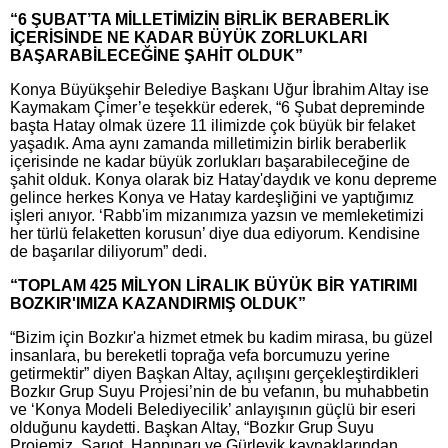
“6 ŞUBAT’TA MİLLETİMİZİN BİRLİK BERABERLİK
İÇERİSİNDE NE KADAR BÜYÜK ZORLUKLARI
BAŞARABİLECEĞİNE ŞAHİT OLDUK”
Konya Büyükşehir Belediye Başkanı Uğur İbrahim Altay ise
Kaymakam Çimer’e teşekkür ederek, “6 Şubat depreminde
başta Hatay olmak üzere 11 ilimizde çok büyük bir felaket
yaşadık. Ama aynı zamanda milletimizin birlik beraberlik
içerisinde ne kadar büyük zorlukları başarabileceğine de
şahit olduk. Konya olarak biz Hatay'daydık ve konu depreme
gelince herkes Konya ve Hatay kardeşliğini ve yaptığımız
işleri anıyor. ‘Rabb'im mizanımıza yazsın ve memleketimizi
her türlü felaketten korusun’ diye dua ediyorum. Kendisine
de başarılar diliyorum” dedi.
“TOPLAM 425 MİLYON LİRALIK BÜYÜK BİR YATIRIMI
BOZKIR'IMIZA KAZANDIRMIŞ OLDUK”
“Bizim için Bozkır'a hizmet etmek bu kadim mirasa, bu güzel
insanlara, bu bereketli toprağa vefa borcumuzu yerine
getirmektir” diyen Başkan Altay, açılışını gerçekleştirdikleri
Bozkır Grup Suyu Projesi’nin de bu vefanın, bu muhabbetin
ve ‘Konya Modeli Belediyecilik’ anlayışının güçlü bir eseri
olduğunu kaydetti. Başkan Altay, “Bozkır Grup Suyu
Projemiz, Sarıot, Hanpınarı ve Gürlevik kaynaklarından