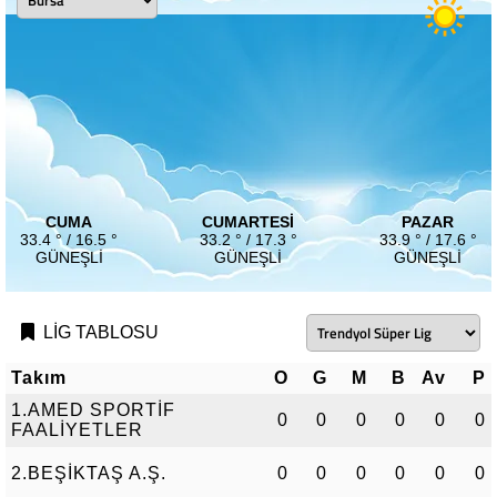
CUMA
CUMARTESI
PAZAR
33.4 ° / 16.5 °
33.2 ° / 17.3 °
33.9 ° / 17.6 °
GÜNEŞLI
GÜNEŞLI
GÜNEŞLI
LİG TABLOSU
Takım
O
G
M
B
Av
P
1.AMED SPORTİF
0
0
0
0
0
0
FAALİYETLER
2.BEŞİKTAŞ A.Ş.
0
0
0
0
0
0