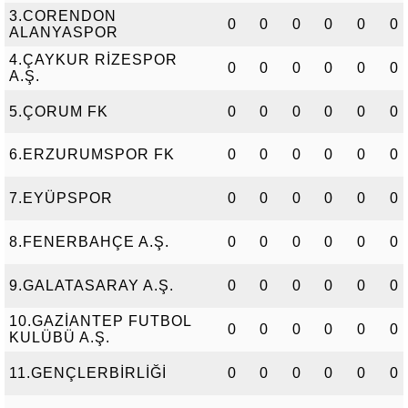
3.CORENDON
0
0
0
0
0
0
ALANYASPOR
4.ÇAYKUR RİZESPOR
0
0
0
0
0
0
A.Ş.
5.ÇORUM FK
0
0
0
0
0
0
6.ERZURUMSPOR FK
0
0
0
0
0
0
7.EYÜPSPOR
0
0
0
0
0
0
8.FENERBAHÇE A.Ş.
0
0
0
0
0
0
9.GALATASARAY A.Ş.
0
0
0
0
0
0
10.GAZİANTEP FUTBOL
0
0
0
0
0
0
KULÜBÜ A.Ş.
11.GENÇLERBİRLİĞİ
0
0
0
0
0
0