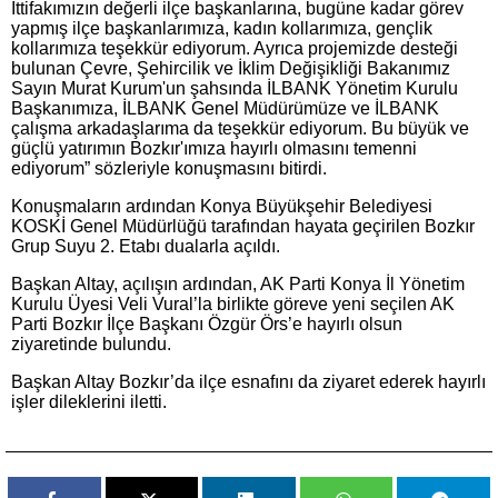
İttifakımızın değerli ilçe başkanlarına, bugüne kadar görev
yapmış ilçe başkanlarımıza, kadın kollarımıza, gençlik
kollarımıza teşekkür ediyorum. Ayrıca projemizde desteği
bulunan Çevre, Şehircilik ve İklim Değişikliği Bakanımız
Sayın Murat Kurum'un şahsında İLBANK Yönetim Kurulu
Başkanımıza, İLBANK Genel Müdürümüze ve İLBANK
çalışma arkadaşlarıma da teşekkür ediyorum. Bu büyük ve
güçlü yatırımın Bozkır'ımıza hayırlı olmasını temenni
ediyorum” sözleriyle konuşmasını bitirdi.
Konuşmaların ardından Konya Büyükşehir Belediyesi
KOSKİ Genel Müdürlüğü tarafından hayata geçirilen Bozkır
Grup Suyu 2. Etabı dualarla açıldı.
Başkan Altay, açılışın ardından, AK Parti Konya İl Yönetim
Kurulu Üyesi Veli Vural’la birlikte göreve yeni seçilen AK
Parti Bozkır İlçe Başkanı Özgür Örs’e hayırlı olsun
ziyaretinde bulundu.
Başkan Altay Bozkır’da ilçe esnafını da ziyaret ederek hayırlı
işler dileklerini iletti.