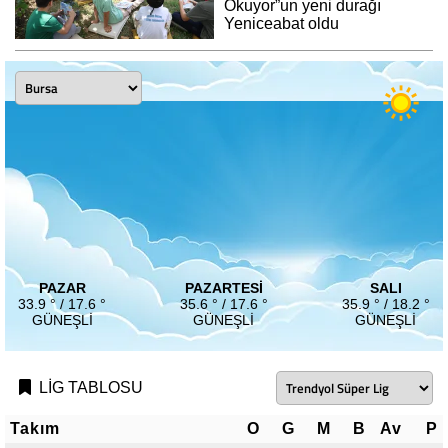
Okuyor”un yeni durağı
Yeniceabat oldu
PAZAR
PAZARTESI
SALI
33.9 ° / 17.6 °
35.6 ° / 17.6 °
35.9 ° / 18.2 °
GÜNEŞLI
GÜNEŞLI
GÜNEŞLI
LİG TABLOSU
Takım
O
G
M
B
Av
P