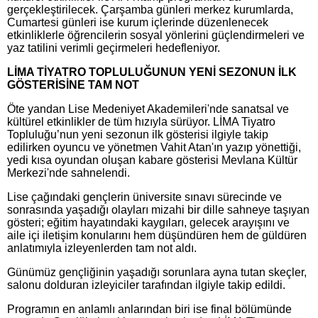
gerçekleştirilecek. Çarşamba günleri merkez kurumlarda,
Cumartesi günleri ise kurum içlerinde düzenlenecek
etkinliklerle öğrencilerin sosyal yönlerini güçlendirmeleri ve
yaz tatilini verimli geçirmeleri hedefleniyor.
LİMA TİYATRO TOPLULUĞUNUN YENİ SEZONUN İLK
GÖSTERİSİNE TAM NOT
Öte yandan Lise Medeniyet Akademileri'nde sanatsal ve
kültürel etkinlikler de tüm hızıyla sürüyor. LİMA Tiyatro
Topluluğu’nun yeni sezonun ilk gösterisi ilgiyle takip
edilirken oyuncu ve yönetmen Vahit Atan'ın yazıp yönettiği,
yedi kısa oyundan oluşan kabare gösterisi Mevlana Kültür
Merkezi'nde sahnelendi.
Lise çağındaki gençlerin üniversite sınavı sürecinde ve
sonrasında yaşadığı olayları mizahi bir dille sahneye taşıyan
gösteri; eğitim hayatındaki kaygıları, gelecek arayışını ve
aile içi iletişim konularını hem düşündüren hem de güldüren
anlatımıyla izleyenlerden tam not aldı.
Günümüz gençliğinin yaşadığı sorunlara ayna tutan skeçler,
salonu dolduran izleyiciler tarafından ilgiyle takip edildi.
Programın en anlamlı anlarından biri ise final bölümünde