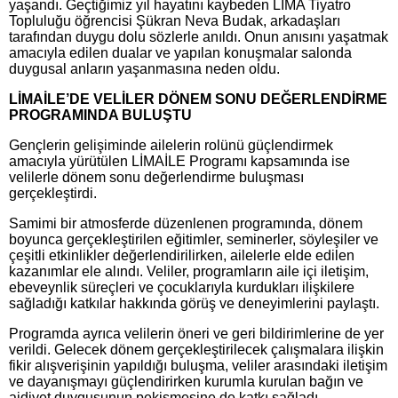
yaşandı. Geçtiğimiz yıl hayatını kaybeden LİMA Tiyatro
Topluluğu öğrencisi Şükran Neva Budak, arkadaşları
tarafından duygu dolu sözlerle anıldı. Onun anısını yaşatmak
amacıyla edilen dualar ve yapılan konuşmalar salonda
duygusal anların yaşanmasına neden oldu.
LİMAİLE’DE VELİLER DÖNEM SONU DEĞERLENDİRME
PROGRAMINDA BULUŞTU
Gençlerin gelişiminde ailelerin rolünü güçlendirmek
amacıyla yürütülen LİMAİLE Programı kapsamında ise
velilerle dönem sonu değerlendirme buluşması
gerçekleştirdi.
Samimi bir atmosferde düzenlenen programında, dönem
boyunca gerçekleştirilen eğitimler, seminerler, söyleşiler ve
çeşitli etkinlikler değerlendirilirken, ailelerle elde edilen
kazanımlar ele alındı. Veliler, programların aile içi iletişim,
ebeveynlik süreçleri ve çocuklarıyla kurdukları ilişkilere
sağladığı katkılar hakkında görüş ve deneyimlerini paylaştı.
Programda ayrıca velilerin öneri ve geri bildirimlerine de yer
verildi. Gelecek dönem gerçekleştirilecek çalışmalara ilişkin
fikir alışverişinin yapıldığı buluşma, veliler arasındaki iletişim
ve dayanışmayı güçlendirirken kurumla kurulan bağın ve
aidiyet duygusunun pekişmesine de katkı sağladı.