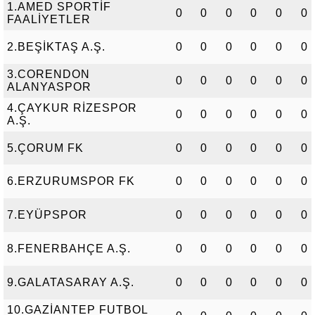
1.AMED SPORTİF
0
0
0
0
0
0
FAALİYETLER
2.BEŞİKTAŞ A.Ş.
0
0
0
0
0
0
3.CORENDON
0
0
0
0
0
0
ALANYASPOR
4.ÇAYKUR RİZESPOR
0
0
0
0
0
0
A.Ş.
5.ÇORUM FK
0
0
0
0
0
0
6.ERZURUMSPOR FK
0
0
0
0
0
0
7.EYÜPSPOR
0
0
0
0
0
0
8.FENERBAHÇE A.Ş.
0
0
0
0
0
0
9.GALATASARAY A.Ş.
0
0
0
0
0
0
10.GAZİANTEP FUTBOL