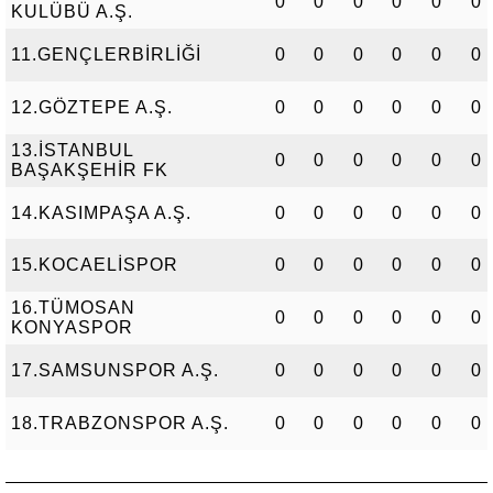
0
0
0
0
0
0
KULÜBÜ A.Ş.
11.GENÇLERBİRLİĞİ
0
0
0
0
0
0
12.GÖZTEPE A.Ş.
0
0
0
0
0
0
13.İSTANBUL
0
0
0
0
0
0
BAŞAKŞEHİR FK
14.KASIMPAŞA A.Ş.
0
0
0
0
0
0
15.KOCAELİSPOR
0
0
0
0
0
0
16.TÜMOSAN
0
0
0
0
0
0
KONYASPOR
17.SAMSUNSPOR A.Ş.
0
0
0
0
0
0
18.TRABZONSPOR A.Ş.
0
0
0
0
0
0