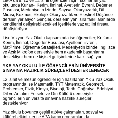
LİMA’da 9, 10 ve 11. sınıf öğrencileri için hazırlanan yaz
okulunda Kur'an-ı Kerim, İlmihal, Ayetlerin Evreni, Değerler
Pusulası, Medeniyetin İzinde, Sayısal Okuryazarlık, Dil
Mirası, Kozmos, Ekolojik Okuryazarlık ve Eleştirel Düşünce
dersleri yer alıyor. Gençler, derslerin yanı sıra farklı alanlarda
kendilerini geliştirebilecekleri içeriklerle yaz tatilini fırsata
dönüştürüyor.
Lise Vizyon Yaz Okulu kapsamında ise öğrenciler; Kur'an-ı
Kerim, İlmihal, Değerler Pusulası, Ayetlerin Evreni,
MatPrime, Öğrenme Stratejileri, Medeniyetin İzinde, İngilizce
ve Açık Mikrofon dersleriyle hem akademik başarılarını
destekliyor hem de kişisel gelişimlerine katkı sağlıyor.
YKS YAZ OKULU İLE ÖĞRENCİLERİN ÜNİVERSİTE
SINAVINA HAZIRLIK SÜREÇLERİ DESTEKLENECEK
12. sınıf ve mezun öğrenciler için hazırlanan YKS Yaz Okulu
programında ise Matematik, TYT Matematik, Geometri,
Problemler, Fizik, Kimya, Biyoloji, Tarih, Coğrafya, Edebiyat,
Dil ve Anlatım, Felsefe ve Din Kültürü dersleriyle
öğrencilerin üniversite sınavına hazırlık süreçleri
destekleniyor.
Yaz okulu boyunca çeşitli atölye çalışmaları, sosyal ve
kültürel etkinlikler ile APA kamp programları da