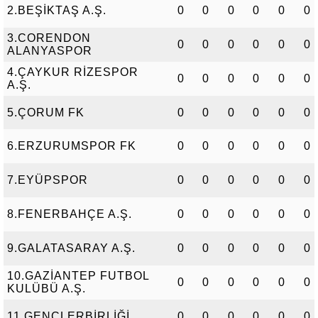
2.BEŞİKTAŞ A.Ş.
0
0
0
0
0
0
3.CORENDON
0
0
0
0
0
0
ALANYASPOR
4.ÇAYKUR RİZESPOR
0
0
0
0
0
0
A.Ş.
5.ÇORUM FK
0
0
0
0
0
0
6.ERZURUMSPOR FK
0
0
0
0
0
0
7.EYÜPSPOR
0
0
0
0
0
0
8.FENERBAHÇE A.Ş.
0
0
0
0
0
0
9.GALATASARAY A.Ş.
0
0
0
0
0
0
10.GAZİANTEP FUTBOL
0
0
0
0
0
0
KULÜBÜ A.Ş.
11.GENÇLERBİRLİĞİ
0
0
0
0
0
0