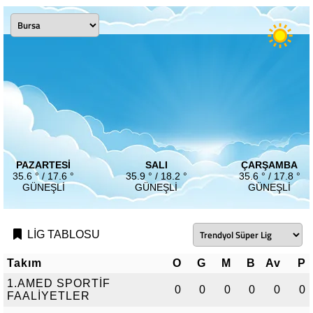
PAZARTESI
SALI
ÇARŞAMBA
35.6 ° / 17.6 °
35.9 ° / 18.2 °
35.6 ° / 17.8 °
GÜNEŞLI
GÜNEŞLI
GÜNEŞLI
LİG TABLOSU
Takım
O
G
M
B
Av
P
1.AMED SPORTİF
0
0
0
0
0
0
FAALİYETLER