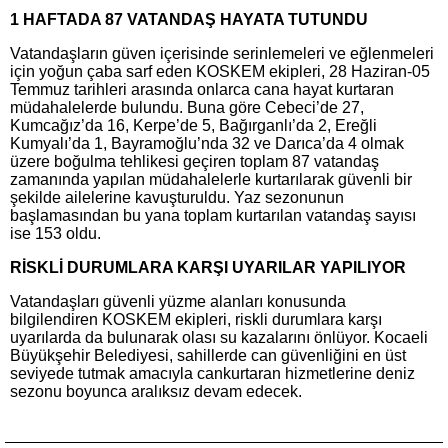
1 HAFTADA 87 VATANDAŞ HAYATA TUTUNDU
Vatandaşların güven içerisinde serinlemeleri ve eğlenmeleri
için yoğun çaba sarf eden KOSKEM ekipleri, 28 Haziran-05
Temmuz tarihleri arasında onlarca cana hayat kurtaran
müdahalelerde bulundu. Buna göre Cebeci’de 27,
Kumcağız’da 16, Kerpe’de 5, Bağırganlı’da 2, Ereğli
Kumyalı’da 1, Bayramoğlu’nda 32 ve Darıca’da 4 olmak
üzere boğulma tehlikesi geçiren toplam 87 vatandaş
zamanında yapılan müdahalelerle kurtarılarak güvenli bir
şekilde ailelerine kavuşturuldu. Yaz sezonunun
başlamasından bu yana toplam kurtarılan vatandaş sayısı
ise 153 oldu.
RİSKLİ DURUMLARA KARŞI UYARILAR YAPILIYOR
Vatandaşları güvenli yüzme alanları konusunda
bilgilendiren KOSKEM ekipleri, riskli durumlara karşı
uyarılarda da bulunarak olası su kazalarını önlüyor. Kocaeli
Büyükşehir Belediyesi, sahillerde can güvenliğini en üst
seviyede tutmak amacıyla cankurtaran hizmetlerine deniz
sezonu boyunca aralıksız devam edecek.