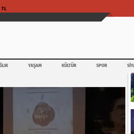
1 TL
ĞLIK
YAŞAM
KÜLTÜR
SPOR
SİY