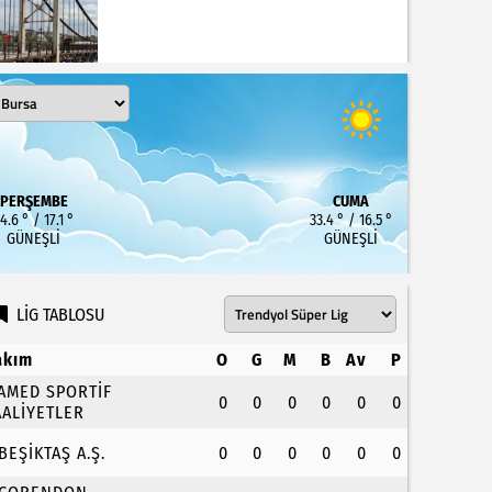
PERŞEMBE
CUMA
4.6 ° / 17.1 °
33.4 ° / 16.5 °
GÜNEŞLI
GÜNEŞLI
LİG TABLOSU
akım
O
G
M
B
Av
P
.AMED SPORTİF
0
0
0
0
0
0
AALİYETLER
.BEŞİKTAŞ A.Ş.
0
0
0
0
0
0