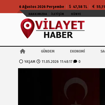
6 Ağustos 2026 Perşembe
47,58 TL
55,1
HAKKIMIZDA
İLETIŞIM
KÜNYE
GÜNDEM
EKONOMİ
SA
YAŞAM
11.05.2026 11:48:17
0