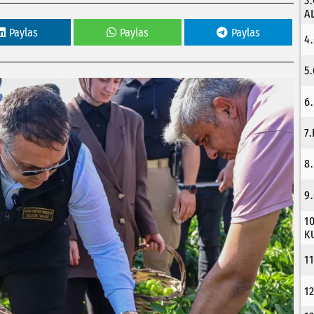
3
A
Paylas
Paylas
Paylas
4
5
6
7
8
9
1
K
1
1