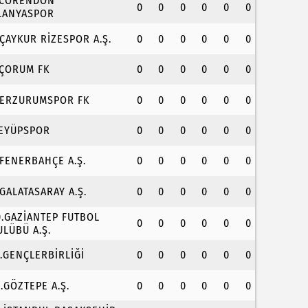
.CORENDON
0
0
0
0
0
0
LANYASPOR
.ÇAYKUR RİZESPOR A.Ş.
0
0
0
0
0
0
.ÇORUM FK
0
0
0
0
0
0
.ERZURUMSPOR FK
0
0
0
0
0
0
.EYÜPSPOR
0
0
0
0
0
0
.FENERBAHÇE A.Ş.
0
0
0
0
0
0
.GALATASARAY A.Ş.
0
0
0
0
0
0
0.GAZİANTEP FUTBOL
0
0
0
0
0
0
ULÜBÜ A.Ş.
1.GENÇLERBİRLİĞİ
0
0
0
0
0
0
2.GÖZTEPE A.Ş.
0
0
0
0
0
0