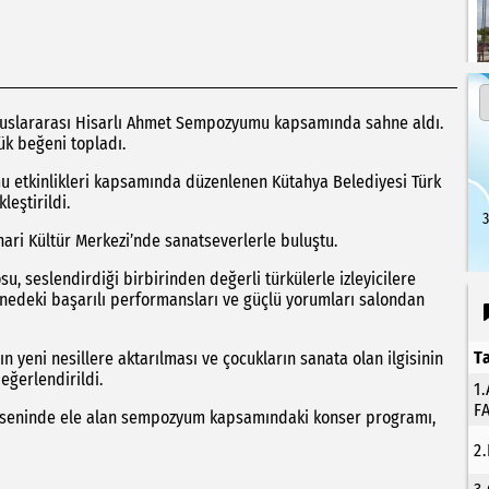
Uluslararası Hisarlı Ahmet Sempozyumu kapsamında sahne aldı.
ük beğeni topladı.
u etkinlikleri kapsamında düzenlenen Kütahya Belediyesi Türk
eştirildi.
3
nari Kültür Merkezi’nde sanatseverlerle buluştu.
, seslendirdiği birbirinden değerli türkülerle izleyicilere
ahnedeki başarılı performansları ve güçlü yorumları salondan
T
n yeni nesillere aktarılması ve çocukların sanata olan ilgisinin
eğerlendirildi.
1
F
 ekseninde ele alan sempozyum kapsamındaki konser programı,
2