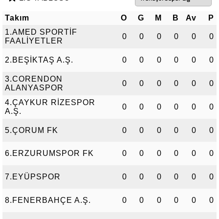
Takım
O
G
M
B
Av
P
1.AMED SPORTİF
0
0
0
0
0
0
FAALİYETLER
2.BEŞİKTAŞ A.Ş.
0
0
0
0
0
0
3.CORENDON
0
0
0
0
0
0
ALANYASPOR
4.ÇAYKUR RİZESPOR
0
0
0
0
0
0
A.Ş.
5.ÇORUM FK
0
0
0
0
0
0
6.ERZURUMSPOR FK
0
0
0
0
0
0
7.EYÜPSPOR
0
0
0
0
0
0
8.FENERBAHÇE A.Ş.
0
0
0
0
0
0