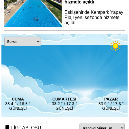
hizmete açıldı
Eskişehir'de Kentpark Yapay
Plajı yeni sezonda hizmete
açıldı
CUMA
CUMARTESI
PAZAR
33.4 ° / 16.5 °
33.2 ° / 17.3 °
33.9 ° / 17.6 °
GÜNEŞLI
GÜNEŞLI
GÜNEŞLI
LİG TABLOSU