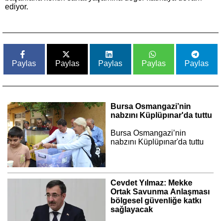
ediyor.
Paylas
Paylas
Paylas
Paylas
Paylas
Bursa Osmangazi’nin
nabzını Küplüpınar'da tuttu
Bursa Osmangazi’nin
nabzını Küplüpınar'da tuttu
Cevdet Yılmaz: Mekke
Ortak Savunma Anlaşması
bölgesel güvenliğe katkı
sağlayacak