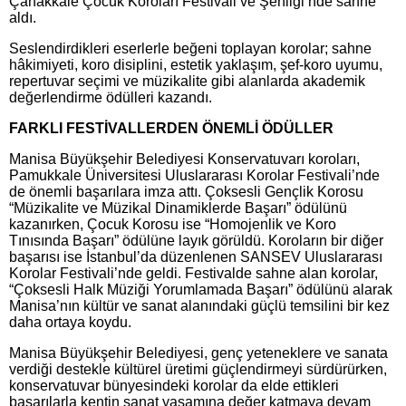
Çanakkale Çocuk Koroları Festivali ve Şenliği’nde sahne
aldı.
Seslendirdikleri eserlerle beğeni toplayan korolar; sahne
hâkimiyeti, koro disiplini, estetik yaklaşım, şef-koro uyumu,
repertuvar seçimi ve müzikalite gibi alanlarda akademik
değerlendirme ödülleri kazandı.
FARKLI FESTİVALLERDEN ÖNEMLİ ÖDÜLLER
Manisa Büyükşehir Belediyesi Konservatuvarı koroları,
Pamukkale Üniversitesi Uluslararası Korolar Festivali’nde
de önemli başarılara imza attı. Çoksesli Gençlik Korosu
“Müzikalite ve Müzikal Dinamiklerde Başarı” ödülünü
kazanırken, Çocuk Korosu ise “Homojenlik ve Koro
Tınısında Başarı” ödülüne layık görüldü. Koroların bir diğer
başarısı ise İstanbul’da düzenlenen SANSEV Uluslararası
Korolar Festivali’nde geldi. Festivalde sahne alan korolar,
“Çoksesli Halk Müziği Yorumlamada Başarı” ödülünü alarak
Manisa’nın kültür ve sanat alanındaki güçlü temsilini bir kez
daha ortaya koydu.
Manisa Büyükşehir Belediyesi, genç yeteneklere ve sanata
verdiği destekle kültürel üretimi güçlendirmeyi sürdürürken,
konservatuvar bünyesindeki korolar da elde ettikleri
başarılarla kentin sanat yaşamına değer katmaya devam