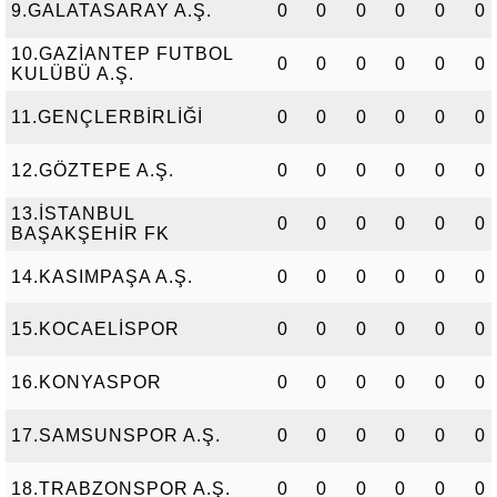
9.GALATASARAY A.Ş.
0
0
0
0
0
0
10.GAZİANTEP FUTBOL
0
0
0
0
0
0
KULÜBÜ A.Ş.
11.GENÇLERBİRLİĞİ
0
0
0
0
0
0
12.GÖZTEPE A.Ş.
0
0
0
0
0
0
13.İSTANBUL
0
0
0
0
0
0
BAŞAKŞEHİR FK
14.KASIMPAŞA A.Ş.
0
0
0
0
0
0
15.KOCAELİSPOR
0
0
0
0
0
0
16.KONYASPOR
0
0
0
0
0
0
17.SAMSUNSPOR A.Ş.
0
0
0
0
0
0
18.TRABZONSPOR A.Ş.
0
0
0
0
0
0