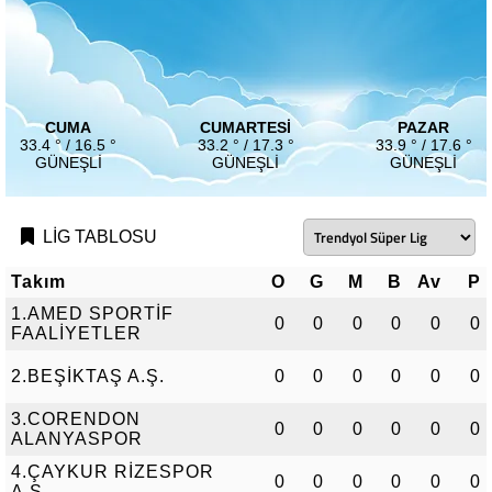
CUMA
CUMARTESI
PAZAR
33.4 ° / 16.5 °
33.2 ° / 17.3 °
33.9 ° / 17.6 °
GÜNEŞLI
GÜNEŞLI
GÜNEŞLI
LİG TABLOSU
Takım
O
G
M
B
Av
P
1.AMED SPORTİF
0
0
0
0
0
0
FAALİYETLER
2.BEŞİKTAŞ A.Ş.
0
0
0
0
0
0
3.CORENDON
0
0
0
0
0
0
ALANYASPOR
4.ÇAYKUR RİZESPOR
0
0
0
0
0
0
A.Ş.