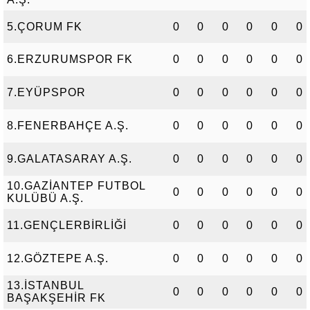
5.ÇORUM FK
0
0
0
0
0
0
6.ERZURUMSPOR FK
0
0
0
0
0
0
7.EYÜPSPOR
0
0
0
0
0
0
8.FENERBAHÇE A.Ş.
0
0
0
0
0
0
9.GALATASARAY A.Ş.
0
0
0
0
0
0
10.GAZİANTEP FUTBOL
0
0
0
0
0
0
KULÜBÜ A.Ş.
11.GENÇLERBİRLİĞİ
0
0
0
0
0
0
12.GÖZTEPE A.Ş.
0
0
0
0
0
0
13.İSTANBUL
0
0
0
0
0
0
BAŞAKŞEHİR FK