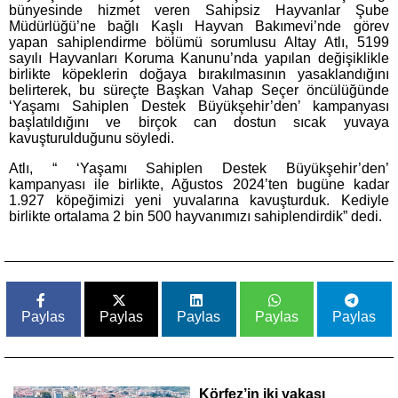
bünyesinde hizmet veren Sahipsiz Hayvanlar Şube
Müdürlüğü’ne bağlı Kaşlı Hayvan Bakımevi’nde görev
yapan sahiplendirme bölümü sorumlusu Altay Atlı, 5199
sayılı Hayvanları Koruma Kanunu’nda yapılan değişiklikle
birlikte köpeklerin doğaya bırakılmasının yasaklandığını
belirterek, bu süreçte Başkan Vahap Seçer öncülüğünde
‘Yaşamı Sahiplen Destek Büyükşehir’den’ kampanyası
başlatıldığını ve birçok can dostun sıcak yuvaya
kavuşturulduğunu söyledi.
Atlı, “ ‘Yaşamı Sahiplen Destek Büyükşehir’den’
kampanyası ile birlikte, Ağustos 2024’ten bugüne kadar
1.927 köpeğimizi yeni yuvalarına kavuşturduk. Kediyle
birlikte ortalama 2 bin 500 hayvanımızı sahiplendirdik” dedi.
Paylas
Paylas
Paylas
Paylas
Paylas
Körfez’in iki yakası