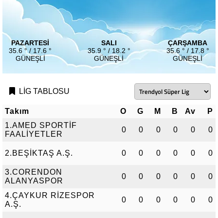
PAZARTESI
SALI
ÇARŞAMBA
35.6 ° / 17.6 °
35.9 ° / 18.2 °
35.6 ° / 17.8 °
GÜNEŞLI
GÜNEŞLI
GÜNEŞLI
LİG TABLOSU
Takım
O
G
M
B
Av
P
1.AMED SPORTİF
0
0
0
0
0
0
FAALİYETLER
2.BEŞİKTAŞ A.Ş.
0
0
0
0
0
0
3.CORENDON
0
0
0
0
0
0
ALANYASPOR
4.ÇAYKUR RİZESPOR
0
0
0
0
0
0
A.Ş.