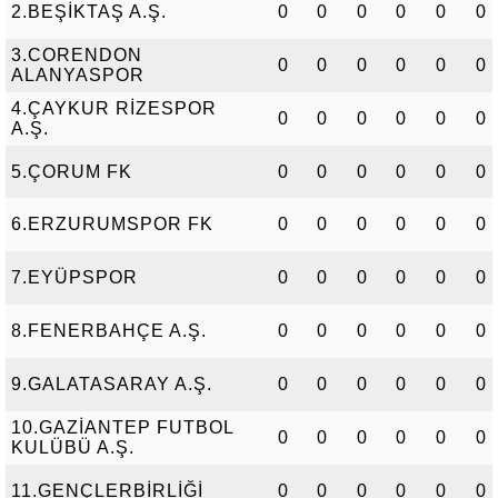
2.BEŞİKTAŞ A.Ş.
0
0
0
0
0
0
3.CORENDON
0
0
0
0
0
0
ALANYASPOR
4.ÇAYKUR RİZESPOR
0
0
0
0
0
0
A.Ş.
5.ÇORUM FK
0
0
0
0
0
0
6.ERZURUMSPOR FK
0
0
0
0
0
0
7.EYÜPSPOR
0
0
0
0
0
0
8.FENERBAHÇE A.Ş.
0
0
0
0
0
0
9.GALATASARAY A.Ş.
0
0
0
0
0
0
10.GAZİANTEP FUTBOL
0
0
0
0
0
0
KULÜBÜ A.Ş.
11.GENÇLERBİRLİĞİ
0
0
0
0
0
0