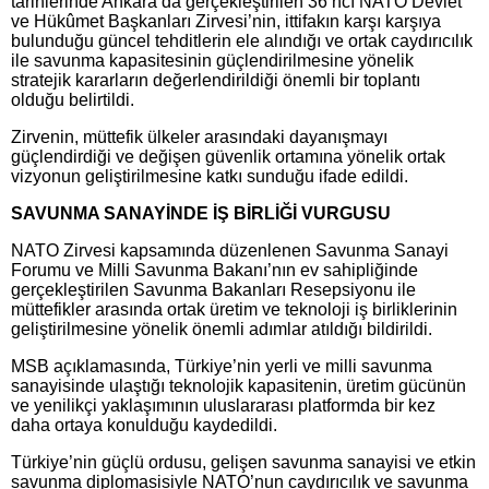
tarihlerinde Ankara’da gerçekleştirilen 36’ncı NATO Devlet
ve Hükûmet Başkanları Zirvesi’nin, ittifakın karşı karşıya
bulunduğu güncel tehditlerin ele alındığı ve ortak caydırıcılık
ile savunma kapasitesinin güçlendirilmesine yönelik
stratejik kararların değerlendirildiği önemli bir toplantı
olduğu belirtildi.
Zirvenin, müttefik ülkeler arasındaki dayanışmayı
güçlendirdiği ve değişen güvenlik ortamına yönelik ortak
vizyonun geliştirilmesine katkı sunduğu ifade edildi.
SAVUNMA SANAYİNDE İŞ BİRLİĞİ VURGUSU
NATO Zirvesi kapsamında düzenlenen Savunma Sanayi
Forumu ve Milli Savunma Bakanı’nın ev sahipliğinde
gerçekleştirilen Savunma Bakanları Resepsiyonu ile
müttefikler arasında ortak üretim ve teknoloji iş birliklerinin
geliştirilmesine yönelik önemli adımlar atıldığı bildirildi.
MSB açıklamasında, Türkiye’nin yerli ve milli savunma
sanayisinde ulaştığı teknolojik kapasitenin, üretim gücünün
ve yenilikçi yaklaşımının uluslararası platformda bir kez
daha ortaya konulduğu kaydedildi.
Türkiye’nin güçlü ordusu, gelişen savunma sanayisi ve etkin
savunma diplomasisiyle NATO’nun caydırıcılık ve savunma