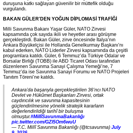
duruşuna katkı sağlayan güvenilir bir müttefik olduğu
vurgulandı.
BAKAN GÜLER’DEN YOĞUN DİPLOMASİ TRAFİĞİ
Milli Savunma Bakanı Yaşar Güler, NATO Zirvesi
kapsamında çok sayıda ikili ve heyetler arası görüşme
gerçekleştirdi. Bakan Güler, zirve öncesinde İtalya’nın
Ankara Büyükelçisi ile Hollanda Genelkurmay Başkanı’nı
kabul ederken, NATO Liderler Zirvesi kapsamında da çeşitli
programlara katıldı. Güler, 6 Temmuz’da Türkiye Odalar ve
Borsalar Birliği (TOBB) ile ABD Ticaret Odası tarafından
düzenlenen Savunma Sanayi Çalışma Yemeği’ne, 7
Temmuz’da ise Savunma Sanayi Forumu ve NATO Projeleri
Tanıtım Töreni’ne katıldı.
Ankara'da başarıyla gerçekleştirilen 36’ncı NATO
Devlet ve Hükûmet Başkanları Zirvesi, ortak
caydırıcılık ve savunma kapasitesinin
güçlendirilmesine yönelik stratejik kararların
değerlendirildiği tarihî bir buluşma
olmuştur.
#MillîSavunmaBakanlığı
pic.twitter.com/GZl5Om6wuU
— T.C. Millî Savunma Bakanlığı (@tcsavunma)
July
9, 2026