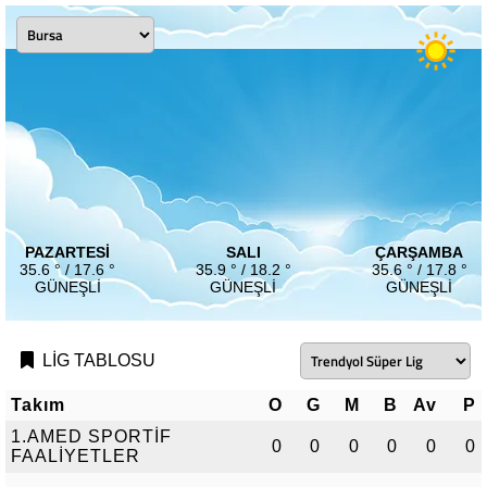
PAZARTESI
SALI
ÇARŞAMBA
35.6 ° / 17.6 °
35.9 ° / 18.2 °
35.6 ° / 17.8 °
GÜNEŞLI
GÜNEŞLI
GÜNEŞLI
LİG TABLOSU
Takım
O
G
M
B
Av
P
1.AMED SPORTİF
0
0
0
0
0
0
FAALİYETLER