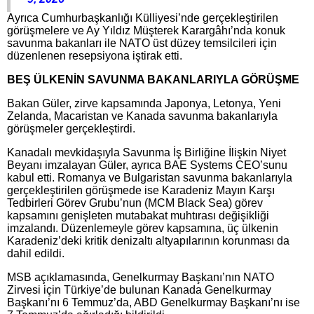
Ayrıca Cumhurbaşkanlığı Külliyesi’nde gerçekleştirilen
görüşmelere ve Ay Yıldız Müşterek Karargâhı’nda konuk
savunma bakanları ile NATO üst düzey temsilcileri için
düzenlenen resepsiyona iştirak etti.
BEŞ ÜLKENİN SAVUNMA BAKANLARIYLA GÖRÜŞME
Bakan Güler, zirve kapsamında Japonya, Letonya, Yeni
Zelanda, Macaristan ve Kanada savunma bakanlarıyla
görüşmeler gerçekleştirdi.
Kanadalı mevkidaşıyla Savunma İş Birliğine İlişkin Niyet
Beyanı imzalayan Güler, ayrıca BAE Systems CEO’sunu
kabul etti. Romanya ve Bulgaristan savunma bakanlarıyla
gerçekleştirilen görüşmede ise Karadeniz Mayın Karşı
Tedbirleri Görev Grubu’nun (MCM Black Sea) görev
kapsamını genişleten mutabakat muhtırası değişikliği
imzalandı. Düzenlemeyle görev kapsamına, üç ülkenin
Karadeniz’deki kritik denizaltı altyapılarının korunması da
dahil edildi.
MSB açıklamasında, Genelkurmay Başkanı’nın NATO
Zirvesi için Türkiye’de bulunan Kanada Genelkurmay
Başkanı’nı 6 Temmuz’da, ABD Genelkurmay Başkanı’nı ise