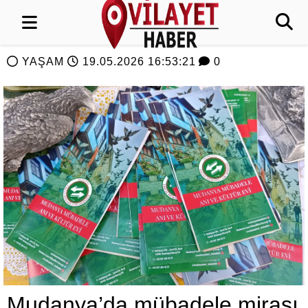
YAŞAM
19.05.2026 16:53:21
0
Mudanya’da mübadele mirası