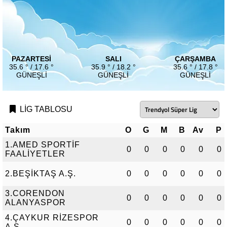
PAZARTESI
SALI
ÇARŞAMBA
35.6 ° / 17.6 °
35.9 ° / 18.2 °
35.6 ° / 17.8 °
GÜNEŞLI
GÜNEŞLI
GÜNEŞLI
LİG TABLOSU
Takım
O
G
M
B
Av
P
1.AMED SPORTİF
0
0
0
0
0
0
FAALİYETLER
2.BEŞİKTAŞ A.Ş.
0
0
0
0
0
0
3.CORENDON
0
0
0
0
0
0
ALANYASPOR
4.ÇAYKUR RİZESPOR
0
0
0
0
0
0
A.Ş.