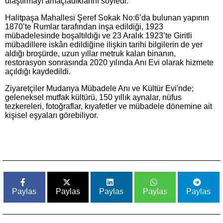
ulaştırmayı amaçladıklarını söyledi.
Halitpaşa Mahallesi Şeref Sokak No:6’da bulunan yapının
1870’te Rumlar tarafından inşa edildiği, 1923
mübadelesinde boşaltıldığı ve 23 Aralık 1923’te Giritli
mübadillere iskân edildiğine ilişkin tarihi bilgilerin de yer
aldığı broşürde, uzun yıllar metruk kalan binanın,
restorasyon sonrasında 2020 yılında Anı Evi olarak hizmete
açıldığı kaydedildi.
Ziyaretçiler Mudanya Mübadele Anı ve Kültür Evi'nde;
geleneksel mutfak kültürü, 150 yıllık aynalar, nüfus
tezkereleri, fotoğraflar, kıyafetler ve mübadele dönemine ait
kişisel eşyaları görebiliyor.
Paylas
Paylas
Paylas
Paylas
Paylas