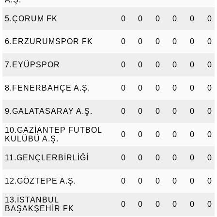
5.ÇORUM FK
0
0
0
0
0
0
6.ERZURUMSPOR FK
0
0
0
0
0
0
7.EYÜPSPOR
0
0
0
0
0
0
8.FENERBAHÇE A.Ş.
0
0
0
0
0
0
9.GALATASARAY A.Ş.
0
0
0
0
0
0
10.GAZİANTEP FUTBOL
0
0
0
0
0
0
KULÜBÜ A.Ş.
11.GENÇLERBİRLİĞİ
0
0
0
0
0
0
12.GÖZTEPE A.Ş.
0
0
0
0
0
0
13.İSTANBUL
0
0
0
0
0
0
BAŞAKŞEHİR FK