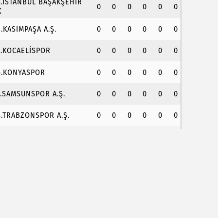
3.İSTANBUL BAŞAKŞEHİR
0
0
0
0
0
0
K
4.KASIMPAŞA A.Ş.
0
0
0
0
0
0
5.KOCAELİSPOR
0
0
0
0
0
0
6.KONYASPOR
0
0
0
0
0
0
7.SAMSUNSPOR A.Ş.
0
0
0
0
0
0
8.TRABZONSPOR A.Ş.
0
0
0
0
0
0