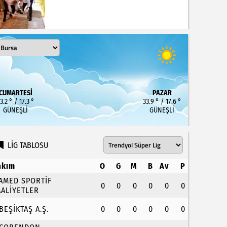
CUMARTESI
PAZAR
3.2 ° / 17.3 °
33.9 ° / 17.6 °
GÜNEŞLI
GÜNEŞLI
LİG TABLOSU
akım
O
G
M
B
Av
P
.AMED SPORTİF
0
0
0
0
0
0
AALİYETLER
.BEŞİKTAŞ A.Ş.
0
0
0
0
0
0