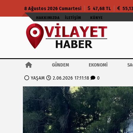
8 Ağustos 2026 Cumartesi
47,68 TL
55,1
HAKKIMIZDA
İLETIŞIM
KÜNYE
GÜNDEM
EKONOMİ
SA
YAŞAM
2.06.2026 17:11:18
0