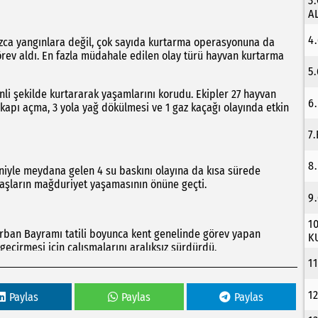
3
A
4
nızca yangınlara değil, çok sayıda kurtarma operasyonuna da
rev aldı. En fazla müdahale edilen olay türü hayvan kurtarma
5
nli şekilde kurtararak yaşamlarını korudu. Ekipler 27 hayvan
6
5 kapı açma, 3 yola yağ dökülmesi ve 1 gaz kaçağı olayında etkin
7
8
iyle meydana gelen 4 su baskını olayına da kısa sürede
daşların mağduriyet yaşamasının önüne geçti.
9
1
Kurban Bayramı tatili boyunca kent genelinde görev yapan
K
geçirmesi için çalışmalarını aralıksız sürdürdü.
1
1
Paylas
Paylas
Paylas