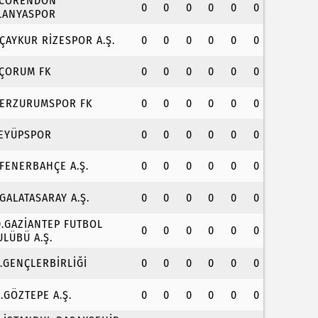
.CORENDON
0
0
0
0
0
0
LANYASPOR
.ÇAYKUR RİZESPOR A.Ş.
0
0
0
0
0
0
.ÇORUM FK
0
0
0
0
0
0
.ERZURUMSPOR FK
0
0
0
0
0
0
.EYÜPSPOR
0
0
0
0
0
0
.FENERBAHÇE A.Ş.
0
0
0
0
0
0
.GALATASARAY A.Ş.
0
0
0
0
0
0
0.GAZİANTEP FUTBOL
0
0
0
0
0
0
ULÜBÜ A.Ş.
1.GENÇLERBİRLİĞİ
0
0
0
0
0
0
2.GÖZTEPE A.Ş.
0
0
0
0
0
0