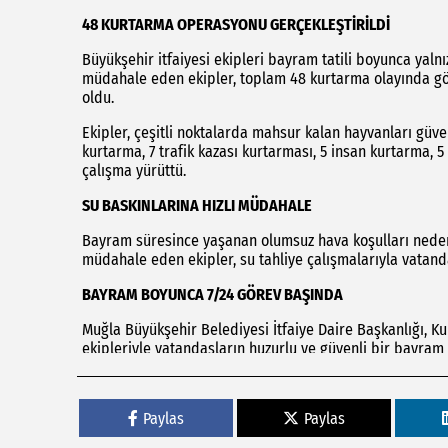
48 KURTARMA OPERASYONU GERÇEKLEŞTİRİLDİ
Büyükşehir itfaiyesi ekipleri bayram tatili boyunca yal
müdahale eden ekipler, toplam 48 kurtarma olayında gö
oldu.
Ekipler, çeşitli noktalarda mahsur kalan hayvanları güve
kurtarma, 7 trafik kazası kurtarması, 5 insan kurtarma, 
çalışma yürüttü.
SU BASKINLARINA HIZLI MÜDAHALE
Bayram süresince yaşanan olumsuz hava koşulları neden
müdahale eden ekipler, su tahliye çalışmalarıyla vatan
BAYRAM BOYUNCA 7/24 GÖREV BAŞINDA
Muğla Büyükşehir Belediyesi İtfaiye Daire Başkanlığı, 
ekipleriyle vatandaşların huzurlu ve güvenli bir bayram 
Paylas
Paylas