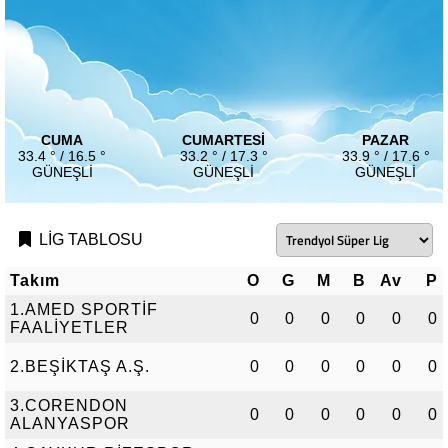
CUMA
CUMARTESI
PAZAR
33.4 ° / 16.5 °
33.2 ° / 17.3 °
33.9 ° / 17.6 °
GÜNEŞLI
GÜNEŞLI
GÜNEŞLI
LİG TABLOSU
Takım
O
G
M
B
Av
P
1.AMED SPORTİF
0
0
0
0
0
0
FAALİYETLER
2.BEŞİKTAŞ A.Ş.
0
0
0
0
0
0
3.CORENDON
0
0
0
0
0
0
ALANYASPOR