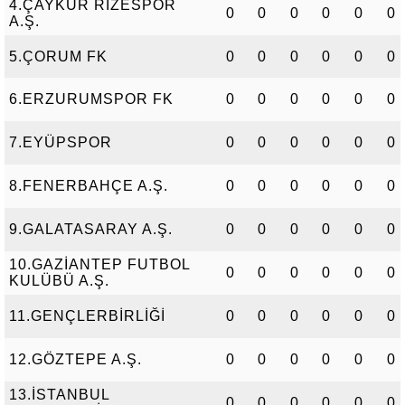
4.ÇAYKUR RİZESPOR
0
0
0
0
0
0
A.Ş.
5.ÇORUM FK
0
0
0
0
0
0
6.ERZURUMSPOR FK
0
0
0
0
0
0
7.EYÜPSPOR
0
0
0
0
0
0
8.FENERBAHÇE A.Ş.
0
0
0
0
0
0
9.GALATASARAY A.Ş.
0
0
0
0
0
0
10.GAZİANTEP FUTBOL
0
0
0
0
0
0
KULÜBÜ A.Ş.
11.GENÇLERBİRLİĞİ
0
0
0
0
0
0
12.GÖZTEPE A.Ş.
0
0
0
0
0
0
13.İSTANBUL
0
0
0
0
0
0