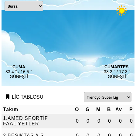
CUMA
CUMARTESI
33.4 ° / 16.5 °
33.2 ° / 17.3 °
GÜNEŞLI
GÜNEŞLI
LİG TABLOSU
Takım
O
G
M
B
Av
P
1.AMED SPORTİF
0
0
0
0
0
0
FAALİYETLER
2.BEŞİKTAŞ A.Ş.
0
0
0
0
0
0