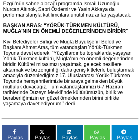
Ezgü’nün sahne alacağı programda İsmail Uzunoğlu,
Nurcan Altınok, Sabri Özdemir ve Yasin Akkaya da
performanslarıyla katılımcılara unutulmaz anlar yaşatacak.
BAŞKAN ARAS: “YÖRÜK-TÜRKMEN KÜLTÜRÜ,
MUĞLA’NIN EN ÖNEMLİ DEĞERLERİNDEN BİRİDİR”
Kıyı Belediyeler Birliği ve Muğla Büyükşehir Belediye
Başkanı Ahmet Aras, tüm vatandaşları Yörük-Türkmen
Toyuna davet ederek, “Yüzyıllardır bu topraklarda yaşayan
Yörük-Türkmen kültürü, Muğla’nın en önemli değerlerinden
biridir. Kültürel mirasımızı yaşatmak, gelecek nesillere
aktarmak ve bu zenginliği daha geniş kitlelerle buluşturmak
amacıyla düzenlediğimiz 17. Uluslararası Yörük-Türkmen
Toyunda hemşehrilerimizle bir araya gelmekten büyük
mutluluk duyacağız. Tüm vatandaşlarımızı 6-7 Haziran
tarihlerinde Düzeyn Mevkii’nde kültürümüzün, birlik ve
beraberliğimizin en güzel örneklerinden birini birlikte
yaşamaya davet ediyorum.” dedi.
Paylas
Paylas
Paylas
Paylas
Paylas