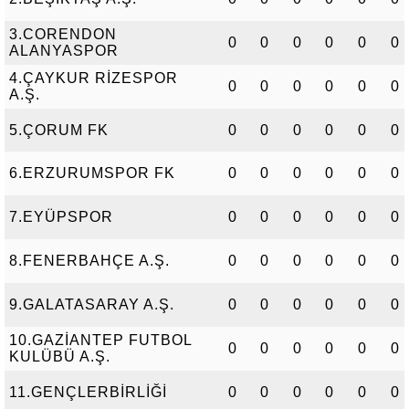
3.CORENDON
0
0
0
0
0
0
ALANYASPOR
4.ÇAYKUR RİZESPOR
0
0
0
0
0
0
A.Ş.
5.ÇORUM FK
0
0
0
0
0
0
6.ERZURUMSPOR FK
0
0
0
0
0
0
7.EYÜPSPOR
0
0
0
0
0
0
8.FENERBAHÇE A.Ş.
0
0
0
0
0
0
9.GALATASARAY A.Ş.
0
0
0
0
0
0
10.GAZİANTEP FUTBOL
0
0
0
0
0
0
KULÜBÜ A.Ş.
11.GENÇLERBİRLİĞİ
0
0
0
0
0
0