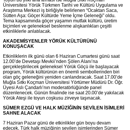
Üniversitesi Yörük Türkmen Tarihi ve Kültürü Uygulama ve
Araştırma Merkezi iş birliğiyle belirlenen “Ocaktan Saca,
Sütten Aşa: Göçer Kültürde Yeme İçme Geleneği” oldu.
Tema kapsamında göçer yaşamın mutfak kültürü, üretim
biçimleri ve geleneksel beslenme alışkanlıkları çeşitli
etkinliklerle anlatılacak.
AKADEMİSYENLER YÖRÜK KÜLTÜRÜNÜ
KONUŞACAK
Etkinliklerin ilk günü olan 6 Haziran Cumartesi günü saat
12.00’de Devetaşı Mevkii’nden Şölen Alanı’na
gerçekleştirilecek geleneksel Yörük Göçü ile başlayacak
program, Yörük kültürünün en önemli sembollerinden biri
olan göç geleneğini yeniden canlandıracak. Saat 17.00’de
Muğla Sıtkı Koçman Üniversitesi Yörtümer Müdürü Dr. Öğr.
Üyesi Aslı Çandarlı’nın moderatörlüğünde panel
düzenlenecek. Günün finalinde ise saat 20.00’de yakılacak
Yörük Ateşi ile toyun coşkusu zirveye taşınacak.
SÜMER EZGÜ VE HALK MÜZİĞİNİN SEVİLEN İSİMLERİ
SAHNE ALACAK
7 Haziran Pazar günü de etkinlikler gün boyu devam
edecek. Türk halk müziğinin sevilen isimlerinden Sümer