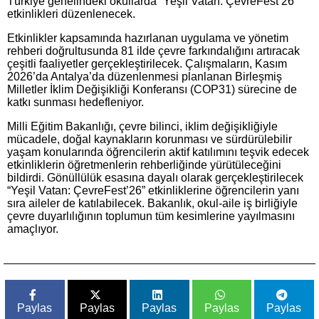
Türkiye genelindeki okullarda “Yeşil Vatan: ÇevreFest’26”
etkinlikleri düzenlenecek.
Etkinlikler kapsamında hazırlanan uygulama ve yönetim
rehberi doğrultusunda 81 ilde çevre farkındalığını artıracak
çeşitli faaliyetler gerçekleştirilecek. Çalışmaların, Kasım
2026’da Antalya’da düzenlenmesi planlanan Birleşmiş
Milletler İklim Değişikliği Konferansı (COP31) sürecine de
katkı sunması hedefleniyor.
Milli Eğitim Bakanlığı, çevre bilinci, iklim değişikliğiyle
mücadele, doğal kaynakların korunması ve sürdürülebilir
yaşam konularında öğrencilerin aktif katılımını teşvik edecek
etkinliklerin öğretmenlerin rehberliğinde yürütüleceğini
bildirdi. Gönüllülük esasına dayalı olarak gerçekleştirilecek
“Yeşil Vatan: ÇevreFest’26” etkinliklerine öğrencilerin yanı
sıra aileler de katılabilecek. Bakanlık, okul-aile iş birliğiyle
çevre duyarlılığının toplumun tüm kesimlerine yayılmasını
amaçlıyor.
Paylas
Paylas
Paylas
Paylas
Paylas