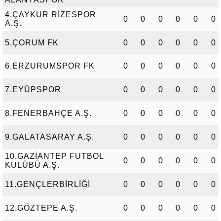
4.ÇAYKUR RİZESPOR
0
0
0
0
0
0
A.Ş.
5.ÇORUM FK
0
0
0
0
0
0
6.ERZURUMSPOR FK
0
0
0
0
0
0
7.EYÜPSPOR
0
0
0
0
0
0
8.FENERBAHÇE A.Ş.
0
0
0
0
0
0
9.GALATASARAY A.Ş.
0
0
0
0
0
0
10.GAZİANTEP FUTBOL
0
0
0
0
0
0
KULÜBÜ A.Ş.
11.GENÇLERBİRLİĞİ
0
0
0
0
0
0
12.GÖZTEPE A.Ş.
0
0
0
0
0
0