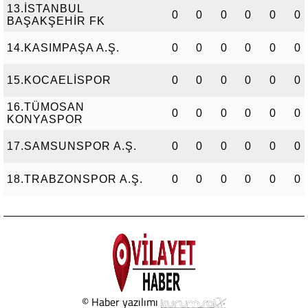
13.İSTANBUL
0
0
0
0
0
0
BAŞAKŞEHİR FK
14.KASIMPAŞA A.Ş.
0
0
0
0
0
0
15.KOCAELİSPOR
0
0
0
0
0
0
16.TÜMOSAN
0
0
0
0
0
0
KONYASPOR
17.SAMSUNSPOR A.Ş.
0
0
0
0
0
0
18.TRABZONSPOR A.Ş.
0
0
0
0
0
0
© Haber yazılımı