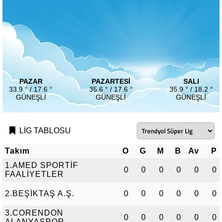
PAZAR
PAZARTESI
SALI
33.9 ° / 17.6 °
35.6 ° / 17.6 °
35.9 ° / 18.2 °
GÜNEŞLI
GÜNEŞLI
GÜNEŞLI
LİG TABLOSU
Takım
O
G
M
B
Av
P
1.AMED SPORTİF
0
0
0
0
0
0
FAALİYETLER
2.BEŞİKTAŞ A.Ş.
0
0
0
0
0
0
3.CORENDON
0
0
0
0
0
0
ALANYASPOR