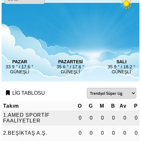
PAZAR
PAZARTESI
SALI
33.9 ° / 17.6 °
35.6 ° / 17.6 °
35.9 ° / 18.2 °
GÜNEŞLI
GÜNEŞLI
GÜNEŞLI
LİG TABLOSU
Takım
O
G
M
B
Av
P
1.AMED SPORTİF
0
0
0
0
0
0
FAALİYETLER
2.BEŞİKTAŞ A.Ş.
0
0
0
0
0
0