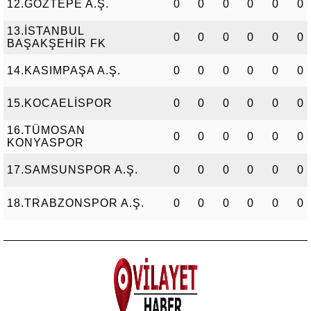
12.GÖZTEPE A.Ş.
0
0
0
0
0
0
13.İSTANBUL
0
0
0
0
0
0
BAŞAKŞEHİR FK
14.KASIMPAŞA A.Ş.
0
0
0
0
0
0
15.KOCAELİSPOR
0
0
0
0
0
0
16.TÜMOSAN
0
0
0
0
0
0
KONYASPOR
17.SAMSUNSPOR A.Ş.
0
0
0
0
0
0
18.TRABZONSPOR A.Ş.
0
0
0
0
0
0