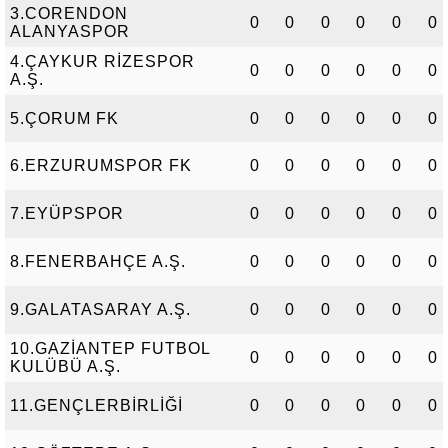
3.CORENDON
0
0
0
0
0
0
ALANYASPOR
4.ÇAYKUR RİZESPOR
0
0
0
0
0
0
A.Ş.
5.ÇORUM FK
0
0
0
0
0
0
6.ERZURUMSPOR FK
0
0
0
0
0
0
7.EYÜPSPOR
0
0
0
0
0
0
8.FENERBAHÇE A.Ş.
0
0
0
0
0
0
9.GALATASARAY A.Ş.
0
0
0
0
0
0
10.GAZİANTEP FUTBOL
0
0
0
0
0
0
KULÜBÜ A.Ş.
11.GENÇLERBİRLİĞİ
0
0
0
0
0
0