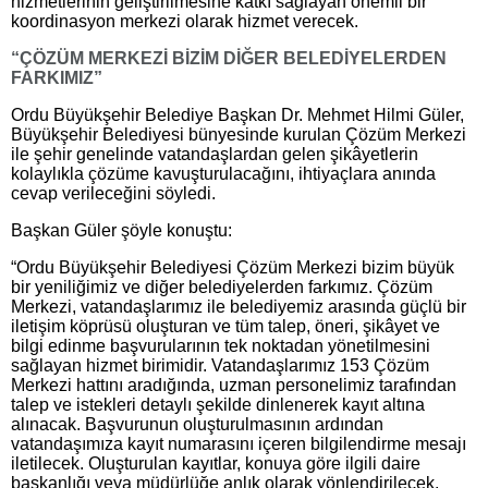
hizmetlerinin geliştirilmesine katkı sağlayan önemli bir
koordinasyon merkezi olarak hizmet verecek.
“ÇÖZÜM MERKEZİ BİZİM DİĞER BELEDİYELERDEN
FARKIMIZ”
Ordu Büyükşehir Belediye Başkan Dr. Mehmet Hilmi Güler,
Büyükşehir Belediyesi bünyesinde kurulan Çözüm Merkezi
ile şehir genelinde vatandaşlardan gelen şikâyetlerin
kolaylıkla çözüme kavuşturulacağını, ihtiyaçlara anında
cevap verileceğini söyledi.
Başkan Güler şöyle konuştu:
“Ordu Büyükşehir Belediyesi Çözüm Merkezi bizim büyük
bir yeniliğimiz ve diğer belediyelerden farkımız. Çözüm
Merkezi, vatandaşlarımız ile belediyemiz arasında güçlü bir
iletişim köprüsü oluşturan ve tüm talep, öneri, şikâyet ve
bilgi edinme başvurularının tek noktadan yönetilmesini
sağlayan hizmet birimidir. Vatandaşlarımız 153 Çözüm
Merkezi hattını aradığında, uzman personelimiz tarafından
talep ve istekleri detaylı şekilde dinlenerek kayıt altına
alınacak. Başvurunun oluşturulmasının ardından
vatandaşımıza kayıt numarasını içeren bilgilendirme mesajı
iletilecek. Oluşturulan kayıtlar, konuya göre ilgili daire
başkanlığı veya müdürlüğe anlık olarak yönlendirilecek.