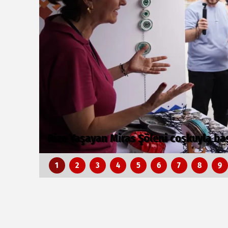
Zabıtadan gurbetçi yaşlı çifte yardım e
1
2
3
4
5
6
7
8
9