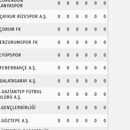
.CORENDON
0
0
0
0
0
0
LANYASPOR
.ÇAYKUR RİZESPOR A.Ş.
0
0
0
0
0
0
.ÇORUM FK
0
0
0
0
0
0
.ERZURUMSPOR FK
0
0
0
0
0
0
.EYÜPSPOR
0
0
0
0
0
0
.FENERBAHÇE A.Ş.
0
0
0
0
0
0
.GALATASARAY A.Ş.
0
0
0
0
0
0
0.GAZİANTEP FUTBOL
0
0
0
0
0
0
ULÜBÜ A.Ş.
1.GENÇLERBİRLİĞİ
0
0
0
0
0
0
2.GÖZTEPE A.Ş.
0
0
0
0
0
0