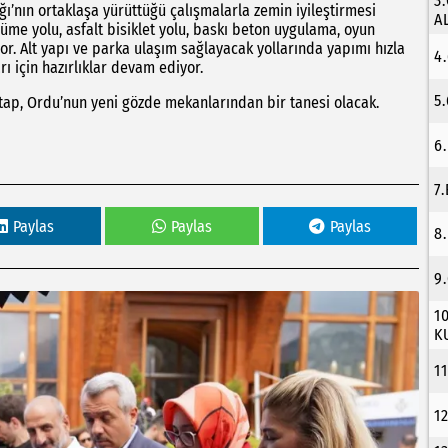
3
ığı’nın ortaklaşa yürüttüğü çalışmalarla zemin iyileştirmesi
A
me yolu, asfalt bisiklet yolu, baskı beton uygulama, oyun
yor. Alt yapı ve parka ulaşım sağlayacak yollarında yapımı hızla
4
ı için hazırlıklar devam ediyor.
5
ap, Ordu’nun yeni gözde mekanlarından bir tanesi olacak.
6
7
Paylas
Paylas
Paylas
8
9
1
K
1
1