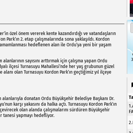
r’in özel önem vererek kente kazandırdığı ve vatandaşların
n Park’ın 2. etap çalışmalarında sona yaklaşıldı. Kordon
 tamamlanması hedeflenen alan ile Ordu’ya yeni bir yaşam
3
m alanlarının sayısını arttırmak için çalışma yapan Ordu
yalı ilçesi Turnasuyu Mahallesi’nde her yaş grubunun güzel
 alanı olan Turnasuyu Kordon Park’ın geçtiğimiz yıl ilçeye
T
m alanlarıyla donatan Ordu Büyükşehir Belediye Başkanı Dr.
yu’nun karşı yakasını da halka açtı. Turnasuyu Kordon Park’ın
1
na çevirecek olan alanda çalışmalarını sürdüren Büyükşehir
F
r tanesi yapmayı hedefliyor.
2