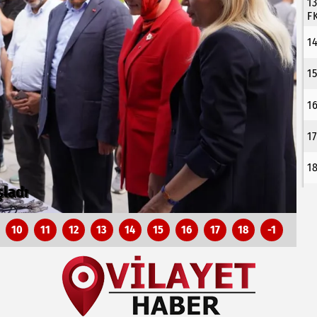
1
F
1
1
1
1
1
li
M
10
11
12
13
14
15
16
17
18
-1