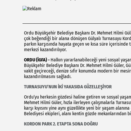
Ordu Büyükşehir Belediye Başkanı Dr. Mehmet Hilmi Güle
çok beğendiği bir alana dönüşen Gülyalı Turnasuyu Kordo
parkın karşısında hayata geçen ve kısa süre içerisinde
merkezi kazandırılıyor.
ORDU (İGFA) -
Halkın yararlanabileceği yeni sosyal yaşa
Büyükşehir Belediye Başkanı Dr. Mehmet Hilmi Güler, Gül
vakit geçireceği, denize sıfır konumda modern bir mesire
kazandırılmasını sağladı.
TURNASUYU’NUN İKİ YAKASIDA GÜZELLEŞİYOR
Ordu’yu herkesin gözdesi haline getiren ve sosyal yaşa
Mehmet Hilmi Güler, hızla ilerleyen çalışmalarla Turnasu
karşı kıyısını yine aynı güzellikte yeni bir yaşam alanı
Belediyesi ekipleri, alanı kentin gözde mekanlarından bi
KORDON PARK 2. ETAPTA SONA DOĞRU