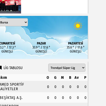
CUMARTESI
PAZAR
PAZARTESI
3.2 ° / 17.3 °
33.9 ° / 17.6 °
35.6 ° / 17.6 °
GÜNEŞLI
GÜNEŞLI
GÜNEŞLI
LİG TABLOSU
akım
O
G
M
B
Av
P
.AMED SPORTİF
0
0
0
0
0
0
AALİYETLER
.BEŞİKTAŞ A.Ş.
0
0
0
0
0
0