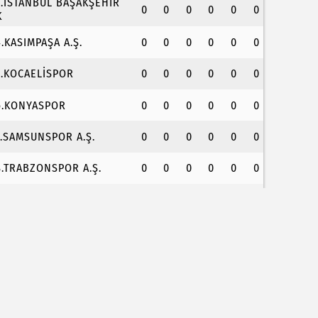
3.İSTANBUL BAŞAKŞEHİR
0
0
0
0
0
0
K
4.KASIMPAŞA A.Ş.
0
0
0
0
0
0
5.KOCAELİSPOR
0
0
0
0
0
0
6.KONYASPOR
0
0
0
0
0
0
7.SAMSUNSPOR A.Ş.
0
0
0
0
0
0
8.TRABZONSPOR A.Ş.
0
0
0
0
0
0
uhtarlardan makarna yarışı