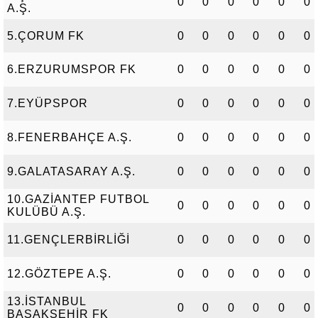
0
0
0
0
0
0
A.Ş.
5.ÇORUM FK
0
0
0
0
0
0
6.ERZURUMSPOR FK
0
0
0
0
0
0
7.EYÜPSPOR
0
0
0
0
0
0
8.FENERBAHÇE A.Ş.
0
0
0
0
0
0
9.GALATASARAY A.Ş.
0
0
0
0
0
0
10.GAZİANTEP FUTBOL
0
0
0
0
0
0
KULÜBÜ A.Ş.
11.GENÇLERBİRLİĞİ
0
0
0
0
0
0
12.GÖZTEPE A.Ş.
0
0
0
0
0
0
13.İSTANBUL
0
0
0
0
0
0
BAŞAKŞEHİR FK