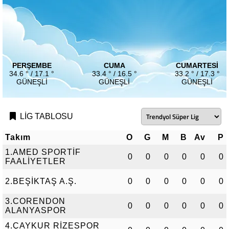
PERŞEMBE
CUMA
CUMARTESI
34.6 ° / 17.1 °
33.4 ° / 16.5 °
33.2 ° / 17.3 °
GÜNEŞLI
GÜNEŞLI
GÜNEŞLI
LİG TABLOSU
Takım
O
G
M
B
Av
P
1.AMED SPORTİF
0
0
0
0
0
0
FAALİYETLER
2.BEŞİKTAŞ A.Ş.
0
0
0
0
0
0
3.CORENDON
0
0
0
0
0
0
ALANYASPOR
4.ÇAYKUR RİZESPOR