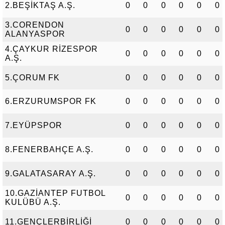
2.BEŞİKTAŞ A.Ş.
0
0
0
0
0
0
3.CORENDON
0
0
0
0
0
0
ALANYASPOR
4.ÇAYKUR RİZESPOR
0
0
0
0
0
0
A.Ş.
5.ÇORUM FK
0
0
0
0
0
0
6.ERZURUMSPOR FK
0
0
0
0
0
0
7.EYÜPSPOR
0
0
0
0
0
0
8.FENERBAHÇE A.Ş.
0
0
0
0
0
0
9.GALATASARAY A.Ş.
0
0
0
0
0
0
10.GAZİANTEP FUTBOL
0
0
0
0
0
0
KULÜBÜ A.Ş.
11.GENÇLERBİRLİĞİ
0
0
0
0
0
0