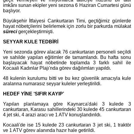
imkânı sunan ekipler yeni sezona 6 Haziran Cumartesi günü
başlıyor.
Büyükşehir İtfaiyesi Cankurtaran Timi, geçtiğimiz günlerde
hayat nöbetçilerini belirlemek için zorlu bir parkurda mülakat
süreci
gerçekleştirmişti.
SEYYAR KULE TEDBİRİ
Yeni sezonda görev alacak 76 cankurtaran personeli seçildi
ve sahilde yapılan eğitimler de tamamlandı. Bu hafta sonu
başlayacak hayat nöbetinde toplamda 3 farklı sahil ile
Kocaali Kadınlar Plajı'nda görev dağılımları yapıldı.
48 kulenin kurulumu bitti ve bu kez güvenlik amacıyla kule
aralarına numarasız seyyar kuleler yerleştirildi.
HEDEF YİNE ‘SIFIR KAYIP’
Yapılan planlamaya göre Kaynarca'daki 3 kulede 3
cankurtaran, Karasu sahillerindeki 30 kulede 45 cankurtaran
4 jet ski, 4 arazi aracı ve 1 ATV konuşlandırıldı.
Kocaali'de ise 15 kulede 23 cankurtaran 3 jet ski, 1 traktör
ve 1 ATV görev alanında hazır hale getirildi.