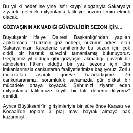
Bu yıl ki hedef ise yine 'sıfır kayıp' sloganıyla Sakarya'yı
ziyarete gelecek milyonlarca tatilciye huzuru temin etmek
olacak.
GÖZYAŞININ AKMADIĞI GÜVENLİ BİR SEZON İÇİN…
Büyükşehir İtfaiye Dairesi Başkanlığı’ndan yapılan
açıklamada, "Turizmin göz bebeği, huzurun adresi olan
Sakarya'mızın Karadeniz sahillerinde bu sezon için çok
ciddi bir hazırlık sürecini tamamlamış bulunuyoruz.
Geçtiğimiz yıl olduğu gibi gözyaşını akmadığı, güvenli bir
atmosferin hâkim olduğu bir yaz sezonu için tüm
imkanlarımızla cankurtaran faaliyetlerimize başlıyoruz. Zorlu
mülakatları aşarak göreve hazırladığımız 76
cankurtaranımız, sorumluluk sahamızda pür dikkat bir
mücadele ortaya koyacak. Şehrimizi ziyaret eden
milyonlarca tatilcimize keyifli bir tatil dönemi diliyoruz"
denildi.
Ayrıca Büyükşehir'in girişimleriyle bir süre önce Karasu ve
Kocaali'de toplam 3 plaj mavi bayrak almaya hak
kazanmıştı.