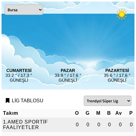
CUMARTESI
PAZAR
PAZARTESI
33.2 ° / 17.3 °
33.9 ° / 17.6 °
35.6 ° / 17.6 °
GÜNEŞLI
GÜNEŞLI
GÜNEŞLI
LİG TABLOSU
Takım
O
G
M
B
Av
P
1.AMED SPORTİF
0
0
0
0
0
0
FAALİYETLER