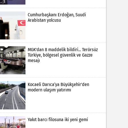
Cumhurbaşkanı Erdoğan, Suudi
Arabistan yolcusu
MGK'dan 8 maddelik bildiri... Terörsüz
Türkiye, bölgesel güvenlik ve Gazze
mesajı
Kocaeli Darıca’ya Büyükşehir'den
modern ulaşım yatırımı
Yakıt barcı filosuna iki yeni gemi