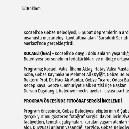
Kocaeli'de Gebze Belediyesi, 6 Şubat depremlerinin ard
insanüstü mücadeleyi kayıt altına alan “Sarsıldık Sarıl
Merkezi’nde gerçekleştirdi.
KOCAELİ (İGFA) -
Kocaeli'de duygu dolu anların yaşand
Belediyesi personelinin fedakârlıkları ve milletçe orta
Programa; Kocaeli Valisi İlhami Aktaş, Hatay Valisi Must
Soba, Gebze Kaymakamı Mehmet Ali Özyiğit, Gebze Beled
Rektörü Prof. Dr. Hacı Ali Mantar, Gebze Ticaret Odası 
Recep Kaya, Gebze Cumhuriyet Halk Partisi İlçe Başkanı 
Dursun Daşdangil, belediye meclis üyeleri, siyasi partile
PROGRAM ÖNCESİNDE FOTOĞRAF SERGİSİ İNCELENDİ
Program öncesinde, Gebze Belediyesi ekiplerinin 6 Şub
gerçek yüzünü gösteren fotoğraf sergisi davetlilerin zi
faaliyetleri, temizlik çalışmaları, kurulan yaşam alanlar
aldı. Duygusal anların yaşandığı sergide, Gebze Belediye