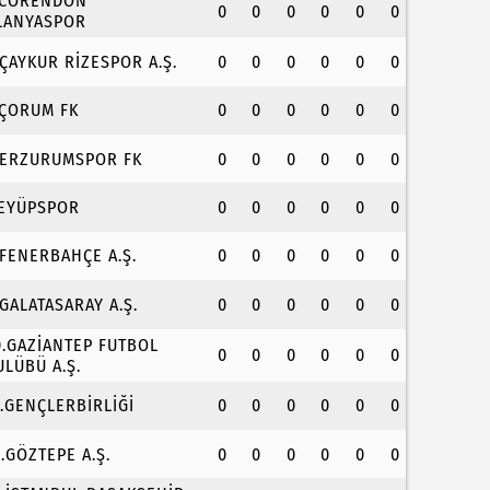
.CORENDON
0
0
0
0
0
0
LANYASPOR
.ÇAYKUR RİZESPOR A.Ş.
0
0
0
0
0
0
.ÇORUM FK
0
0
0
0
0
0
.ERZURUMSPOR FK
0
0
0
0
0
0
.EYÜPSPOR
0
0
0
0
0
0
.FENERBAHÇE A.Ş.
0
0
0
0
0
0
.GALATASARAY A.Ş.
0
0
0
0
0
0
0.GAZİANTEP FUTBOL
0
0
0
0
0
0
ULÜBÜ A.Ş.
1.GENÇLERBİRLİĞİ
0
0
0
0
0
0
2.GÖZTEPE A.Ş.
0
0
0
0
0
0