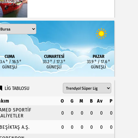
CUMA
CUMARTESI
PAZAR
3.4 ° / 16.5 °
33.2 ° / 17.3 °
33.9 ° / 17.6 °
GÜNEŞLI
GÜNEŞLI
GÜNEŞLI
LİG TABLOSU
akım
O
G
M
B
Av
P
.AMED SPORTİF
0
0
0
0
0
0
AALİYETLER
.BEŞİKTAŞ A.Ş.
0
0
0
0
0
0