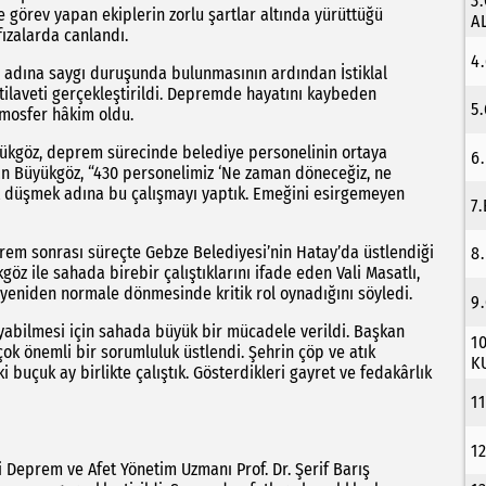
3
e görev yapan ekiplerin zorlu şartlar altında yürüttüğü
A
fızalarda canlandı.
4
 adına saygı duruşunda bulunmasının ardından İstiklal
tilaveti gerçekleştirildi. Depremde hayatını kaybeden
5
tmosfer hâkim oldu.
kgöz, deprem sürecinde belediye personelinin ortaya
6
an Büyükgöz, “430 personelimiz ‘Ne zaman döneceğiz, ne
ot düşmek adına bu çalışmayı yaptık. Emeğini esirgemeyen
7
rem sonrası süreçte Gebze Belediyesi’nin Hatay’da üstlendiği
8
z ile sahada birebir çalıştıklarını ifade eden Vali Masatlı,
n yeniden normale dönmesinde kritik rol oynadığını söyledi.
9
yabilmesi için sahada büyük bir mücadele verildi. Başkan
1
ok önemli bir sorumluluk üstlendi. Şehrin çöp ve atık
K
buçuk ay birlikte çalıştık. Gösterdikleri gayret ve fedakârlık
1
1
Deprem ve Afet Yönetim Uzmanı Prof. Dr. Şerif Barış