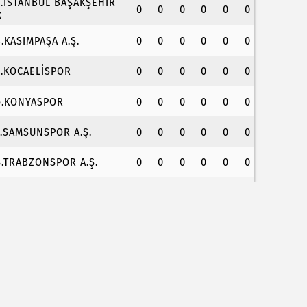
3.İSTANBUL BAŞAKŞEHİR
0
0
0
0
0
0
K
4.KASIMPAŞA A.Ş.
0
0
0
0
0
0
5.KOCAELİSPOR
0
0
0
0
0
0
6.KONYASPOR
0
0
0
0
0
0
7.SAMSUNSPOR A.Ş.
0
0
0
0
0
0
8.TRABZONSPOR A.Ş.
0
0
0
0
0
0