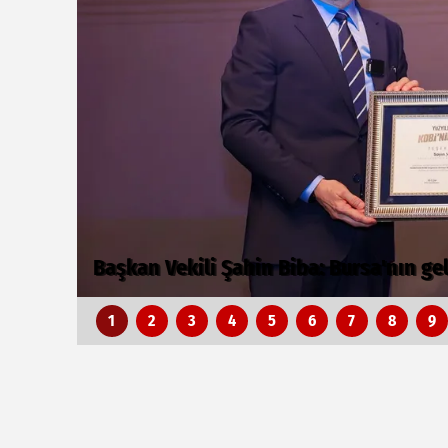
Bursa’da TEKNOSAB KOBİ OSB tanıtıldı.
z
dönem
1
2
3
4
5
6
7
8
9