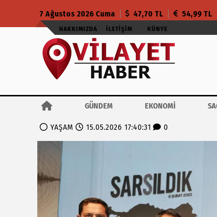
7 Ağustos 2026 Cuma
47,70 TL
54,99 TL
HAKKIMIZDA
İLETIŞIM
KÜNYE
GÜNDEM
EKONOMİ
SA
YAŞAM
15.05.2026 17:40:31
0