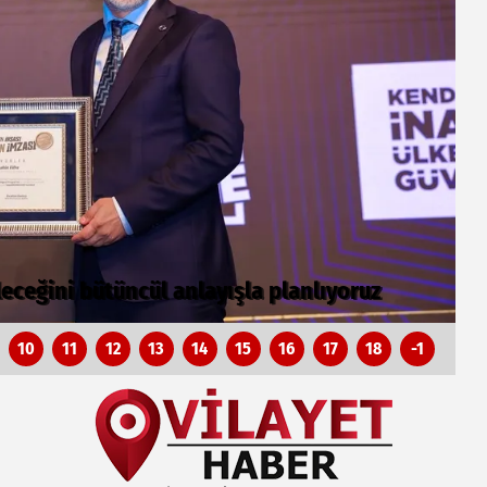
.. Bursa’nın kalkınma yolculuğunda yeni
C
10
11
12
13
14
15
16
17
18
-1