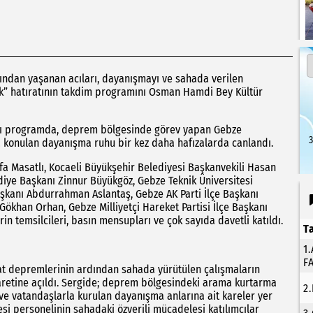
ından yaşanan acıları, dayanışmayı ve sahada verilen
dık” hatıratının takdim programını Osman Hamdi Bey Kültür
ığı programda, deprem bölgesinde görev yapan Gebze
3
ya konulan dayanışma ruhu bir kez daha hafızalarda canlandı.
afa Masatlı, Kocaeli Büyükşehir Belediyesi Başkanvekili Hasan
iye Başkanı Zinnur Büyükgöz, Gebze Teknik Üniversitesi
Başkanı Abdurrahman Aslantaş, Gebze AK Parti İlçe Başkanı
Gökhan Orhan, Gebze Milliyetçi Hareket Partisi İlçe Başkanı
rin temsilcileri, basın mensupları ve çok sayıda davetli katıldı.
T
1
F
at depremlerinin ardından sahada yürütülen çalışmaların
yaretine açıldı. Sergide; deprem bölgesindeki arama kurtarma
2
ı ve vatandaşlarla kurulan dayanışma anlarına ait kareler yer
si personelinin sahadaki özverili mücadelesi katılımcılar