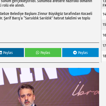
 sunum gerçekleştirildi. Sunumda afetlere hazırlıklı olmanın
1
rolü ele alındı.
F
 Gebze Belediye Başkanı Zinnur Büyükgöz tarafından Kocaeli
1
r. Şerif Barış’a “Sarsıldık Sarıldık” hatırat takdimi ve toplu
1
1
1
Paylas
Paylas
Paylas
1