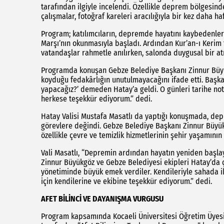
tarafından ilgiyle incelendi. Özellikle deprem bölgesind
çalışmalar, fotoğraf kareleri aracılığıyla bir kez daha ha
Program; katılımcıların, depremde hayatını kaybedenler
Marşı’nın okunmasıyla başladı. Ardından Kur’an-ı Kerim 
vatandaşlar rahmetle anılırken, salonda duygusal bir a
Programda konuşan Gebze Belediye Başkanı Zinnur Büyü
koyduğu fedakârlığın unutulmayacağını ifade etti. Başk
yapacağız?’ demeden Hatay’a geldi. O günleri tarihe n
herkese teşekkür ediyorum.” dedi.
Hatay Valisi Mustafa Masatlı da yaptığı konuşmada, dep
görevlere değindi. Gebze Belediye Başkanı Zinnur Büyükgö
özellikle çevre ve temizlik hizmetlerinin şehir yaşamını
Vali Masatlı, “Depremin ardından hayatın yeniden başla
Zinnur Büyükgöz ve Gebze Belediyesi ekipleri Hatay’da ç
yönetiminde büyük emek verdiler. Kendileriyle sahada iki 
için kendilerine ve ekibine teşekkür ediyorum.” dedi.
AFET BİLİNCİ VE DAYANIŞMA VURGUSU
Program kapsamında Kocaeli Üniversitesi Öğretim Üyesi 