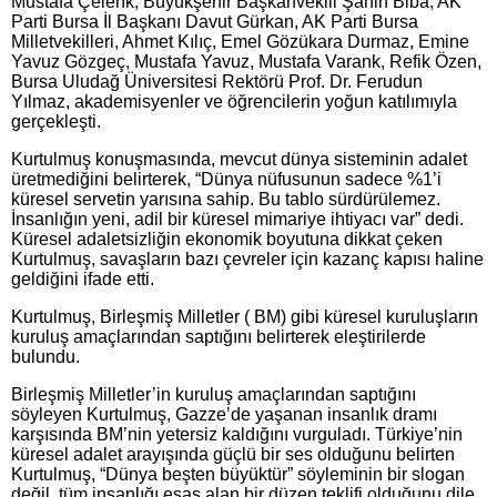
Mustafa Çelenk, Büyükşehir Başkanvekili Şahin Biba, AK
Parti Bursa İl Başkanı Davut Gürkan, AK Parti Bursa
Milletvekilleri, Ahmet Kılıç, Emel Gözükara Durmaz, Emine
Yavuz Gözgeç, Mustafa Yavuz, Mustafa Varank, Refik Özen,
Bursa Uludağ Üniversitesi Rektörü Prof. Dr. Ferudun
Yılmaz, akademisyenler ve öğrencilerin yoğun katılımıyla
gerçekleşti.
Kurtulmuş konuşmasında, mevcut dünya sisteminin adalet
üretmediğini belirterek, “Dünya nüfusunun sadece %1’i
küresel servetin yarısına sahip. Bu tablo sürdürülemez.
İnsanlığın yeni, adil bir küresel mimariye ihtiyacı var” dedi.
Küresel adaletsizliğin ekonomik boyutuna dikkat çeken
Kurtulmuş, savaşların bazı çevreler için kazanç kapısı haline
geldiğini ifade etti.
Kurtulmuş, Birleşmiş Milletler ( BM) gibi küresel kuruluşların
kuruluş amaçlarından saptığını belirterek eleştirilerde
bulundu.
Birleşmiş Milletler’in kuruluş amaçlarından saptığını
söyleyen Kurtulmuş, Gazze’de yaşanan insanlık dramı
karşısında BM’nin yetersiz kaldığını vurguladı. Türkiye’nin
küresel adalet arayışında güçlü bir ses olduğunu belirten
Kurtulmuş, “Dünya beşten büyüktür” söyleminin bir slogan
değil, tüm insanlığı esas alan bir düzen teklifi olduğunu dile