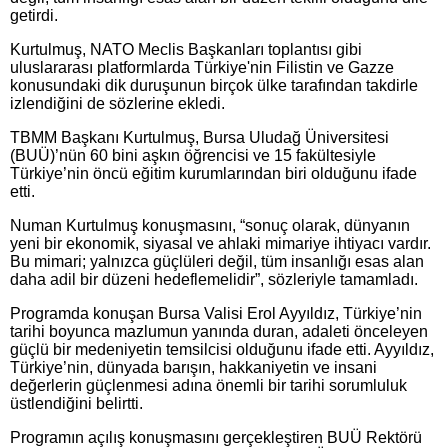
getirdi.
Kurtulmuş, NATO Meclis Başkanları toplantısı gibi
uluslararası platformlarda Türkiye'nin Filistin ve Gazze
konusundaki dik duruşunun birçok ülke tarafından takdirle
izlendiğini de sözlerine ekledi.
TBMM Başkanı Kurtulmuş, Bursa Uludağ Üniversitesi
(BUÜ)’nün 60 bini aşkın öğrencisi ve 15 fakültesiyle
Türkiye’nin öncü eğitim kurumlarından biri olduğunu ifade
etti.
Numan Kurtulmuş konuşmasını, “sonuç olarak, dünyanın
yeni bir ekonomik, siyasal ve ahlaki mimariye ihtiyacı vardır.
Bu mimari; yalnızca güçlüleri değil, tüm insanlığı esas alan
daha adil bir düzeni hedeflemelidir”, sözleriyle tamamladı.
Programda konuşan Bursa Valisi Erol Ayyıldız, Türkiye’nin
tarihi boyunca mazlumun yanında duran, adaleti önceleyen
güçlü bir medeniyetin temsilcisi olduğunu ifade etti. Ayyıldız,
Türkiye’nin, dünyada barışın, hakkaniyetin ve insani
değerlerin güçlenmesi adına önemli bir tarihi sorumluluk
üstlendiğini belirtti.
Programın açılış konuşmasını gerçekleştiren BUÜ Rektörü