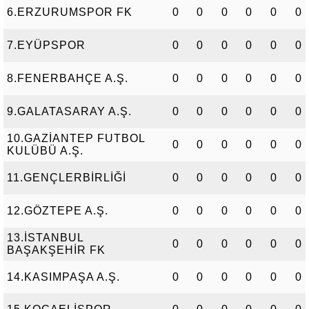
6.ERZURUMSPOR FK
0
0
0
0
0
0
7.EYÜPSPOR
0
0
0
0
0
0
8.FENERBAHÇE A.Ş.
0
0
0
0
0
0
9.GALATASARAY A.Ş.
0
0
0
0
0
0
10.GAZİANTEP FUTBOL
0
0
0
0
0
0
KULÜBÜ A.Ş.
11.GENÇLERBİRLİĞİ
0
0
0
0
0
0
12.GÖZTEPE A.Ş.
0
0
0
0
0
0
13.İSTANBUL
0
0
0
0
0
0
BAŞAKŞEHİR FK
14.KASIMPAŞA A.Ş.
0
0
0
0
0
0