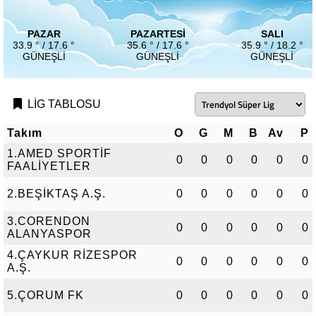
PAZAR
PAZARTESI
SALI
33.9 ° / 17.6 °
35.6 ° / 17.6 °
35.9 ° / 18.2 °
GÜNEŞLI
GÜNEŞLI
GÜNEŞLI
LİG TABLOSU
Takım
O
G
M
B
Av
P
1.AMED SPORTİF
0
0
0
0
0
0
FAALİYETLER
2.BEŞİKTAŞ A.Ş.
0
0
0
0
0
0
3.CORENDON
0
0
0
0
0
0
ALANYASPOR
4.ÇAYKUR RİZESPOR
0
0
0
0
0
0
A.Ş.
5.ÇORUM FK
0
0
0
0
0
0