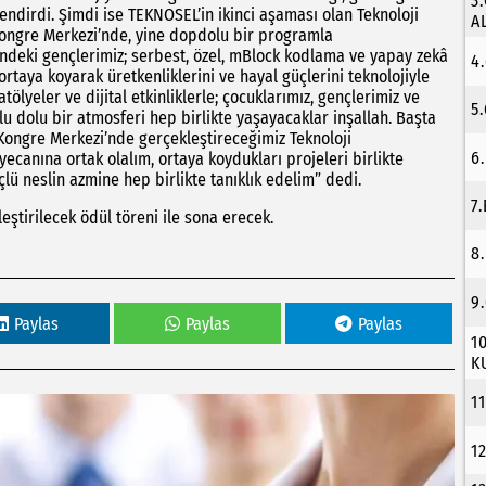
3
endirdi. Şimdi ise TEKNOSEL’in ikinci aşaması olan Teknoloji
A
 Kongre Merkezi’nde, yine dopdolu bir programla
erindeki gençlerimiz; serbest, özel, mBlock kodlama ve yapay zekâ
4
 ortaya koyarak üretkenliklerini ve hayal güçlerini teknolojiyle
ölyeler ve dijital etkinliklerle; çocuklarımız, gençlerimiz ve
5
olu dolu bir atmosferi hep birlikte yaşayacaklar inşallah. Başta
Kongre Merkezi’nde gerçekleştireceğimiz Teknoloji
6
ecanına ortak olalım, ortaya koydukları projeleri birlikte
lü neslin azmine hep birlikte tanıklık edelim” dedi.
7
eştirilecek ödül töreni ile sona erecek.
8
9
Paylas
Paylas
Paylas
1
K
1
1