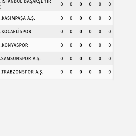
3.İSTANBUL BAŞAKŞEHİR
0
0
0
0
0
0
K
4.KASIMPAŞA A.Ş.
0
0
0
0
0
0
5.KOCAELİSPOR
0
0
0
0
0
0
6.KONYASPOR
0
0
0
0
0
0
7.SAMSUNSPOR A.Ş.
0
0
0
0
0
0
8.TRABZONSPOR A.Ş.
0
0
0
0
0
0
orum'da ailelere ücretsiz danışmanlık desteği