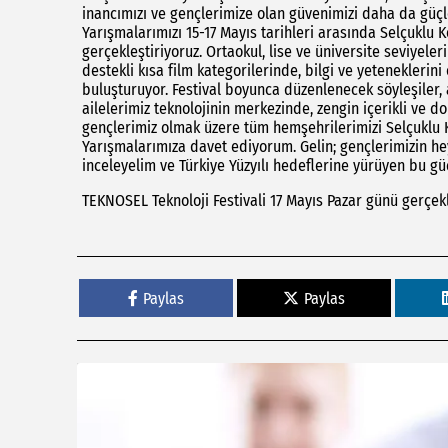
inancımızı ve gençlerimize olan güvenimizi daha da güçl
Yarışmalarımızı 15-17 Mayıs tarihleri arasında Selçuklu
gerçekleştiriyoruz. Ortaokul, lise ve üniversite seviyel
destekli kısa film kategorilerinde, bilgi ve yeteneklerini
buluşturuyor. Festival boyunca düzenlenecek söyleşiler, at
ailelerimiz teknolojinin merkezinde, zengin içerikli ve d
gençlerimiz olmak üzere tüm hemşehrilerimizi Selçuklu 
Yarışmalarımıza davet ediyorum. Gelin; gençlerimizin hey
inceleyelim ve Türkiye Yüzyılı hedeflerine yürüyen bu güç
TEKNOSEL Teknoloji Festivali 17 Mayıs Pazar günü gerçekl
Paylas
Paylas