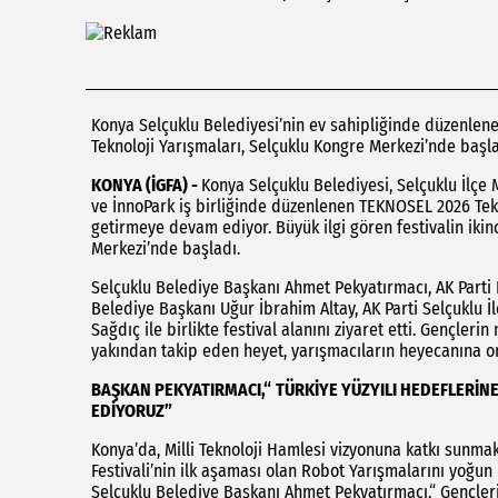
Konya Selçuklu Belediyesi’nin ev sahipliğinde düzenlene
Teknoloji Yarışmaları, Selçuklu Kongre Merkezi’nde başla
KONYA (İGFA) -
Konya Selçuklu Belediyesi, Selçuklu İlçe
ve İnnoPark iş birliğinde düzenlenen TEKNOSEL 2026 Tekno
getirmeye devam ediyor. Büyük ilgi gören festivalin ikin
Merkezi’nde başladı.
Selçuklu Belediye Başkanı Ahmet Pekyatırmacı, AK Parti
Belediye Başkanı Uğur İbrahim Altay, AK Parti Selçuklu İ
Sağdıç ile birlikte festival alanını ziyaret etti. Gençleri
yakından takip eden heyet, yarışmacıların heyecanına or
BAŞKAN PEKYATIRMACI,“
TÜRKİYE YÜZYILI HEDEFLERİNE
EDİYORUZ”
Konya’da, Milli Teknoloji Hamlesi vizyonuna katkı sunma
Festivali’nin ilk aşaması olan Robot Yarışmalarını yoğun
Selçuklu Belediye Başkanı Ahmet Pekyatırmacı,“ Gençlerim