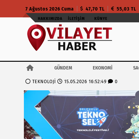
7 Ağustos 2026 Cuma
47,70 TL
55,03 TL
HAKKIMIZDA
İLETIŞIM
KÜNYE
GÜNDEM
EKONOMİ
SA
TEKNOLOJİ
15.05.2026 16:52:49
0