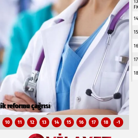
1
F
1
1
1
1
1
 güçlendiriyor
Ç
10
11
12
13
14
15
16
17
18
-1