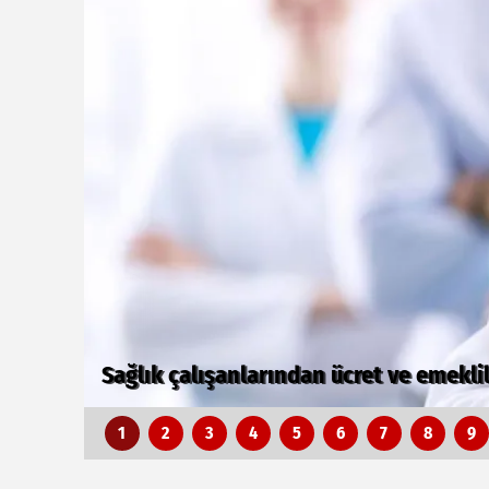
Denizli Büyükşehir kentin ulaşım ağını
1
2
3
4
5
6
7
8
9