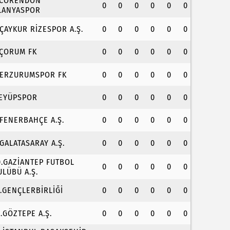
.CORENDON
0
0
0
0
0
0
LANYASPOR
.ÇAYKUR RİZESPOR A.Ş.
0
0
0
0
0
0
.ÇORUM FK
0
0
0
0
0
0
.ERZURUMSPOR FK
0
0
0
0
0
0
.EYÜPSPOR
0
0
0
0
0
0
.FENERBAHÇE A.Ş.
0
0
0
0
0
0
.GALATASARAY A.Ş.
0
0
0
0
0
0
0.GAZİANTEP FUTBOL
0
0
0
0
0
0
ULÜBÜ A.Ş.
1.GENÇLERBİRLİĞİ
0
0
0
0
0
0
2.GÖZTEPE A.Ş.
0
0
0
0
0
0