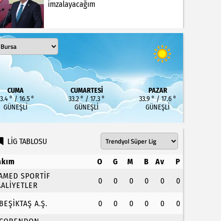
imzalayacağım
CUMA
CUMARTESI
PAZAR
3.4 ° / 16.5 °
33.2 ° / 17.3 °
33.9 ° / 17.6 °
GÜNEŞLI
GÜNEŞLI
GÜNEŞLI
LİG TABLOSU
akım
O
G
M
B
Av
P
.AMED SPORTİF
0
0
0
0
0
0
AALİYETLER
.BEŞİKTAŞ A.Ş.
0
0
0
0
0
0