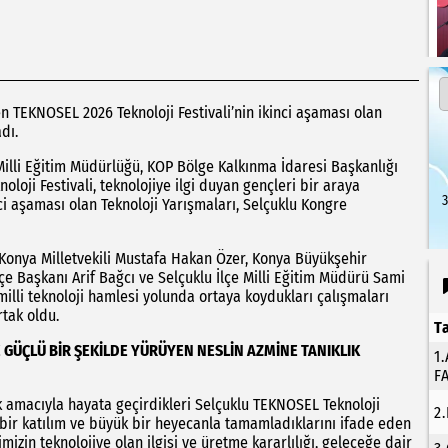
n TEKNOSEL 2026 Teknoloji Festivali’nin ikinci aşaması olan
dı.
 Milli Eğitim Müdürlüğü, KOP Bölge Kalkınma İdaresi Başkanlığı
loji Festivali, teknolojiye ilgi duyan gençleri bir araya
3
ci aşaması olan Teknoloji Yarışmaları, Selçuklu Kongre
 Konya Milletvekili Mustafa Hakan Özer, Konya Büyükşehir
lçe Başkanı Arif Bağcı ve Selçuklu İlçe Milli Eğitim Müdürü Sami
n milli teknoloji hamlesi yolunda ortaya koydukları çalışmaları
tak oldu.
T
 GÜÇLÜ BİR ŞEKİLDE YÜRÜYEN NESLİN AZMİNE TANIKLIK
1
F
k amacıyla hayata geçirdikleri Selçuklu TEKNOSEL Teknoloji
2
 bir katılım ve büyük bir heyecanla tamamladıklarını ifade eden
izin teknolojiye olan ilgisi ve üretme kararlılığı, geleceğe dair