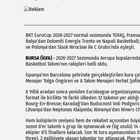
BKT EuroCup 2026-2027 normal sezonunda TOFAŞ, Fransa’
İtalya’dan Dolomiti Energia Trento ve Napoli Basketbal
ve Polonya’dan Slask Wroclaw ile C Grubu’nda eşleşti.
BURSA (İGFA) -
2026-2027 Sezonunda Avrupa kupalarında 
Basketbol Takımı’nın rakipleri belli oldu.
İspanya’nın Barcelona şehrinde gerçekleştirilen kura ç
Menajer Tolga Öngören ve A Takım Menajeri Ferhat Şoför k
6 Yıllık aradan sonra yeniden Euroleague organizasyon
format ile birlikte 16 farklı ülkeden 32 takımın yer aldı
Bourg-En-Bresse; Karadağ’dan Buducnost Voli Podgorica;
Litvanya’dan Neptunas Klaipeda; Almanya’dan Niners Che
Hem kulüplerin seviyesi hem de rekabet açısından bü
sezon 8’er takımlı 4 grup ile oynanacak ve (lig usulü) 1
ekipler 8’li finallere kalacak. Son 16 turu aşamasından 
three), 2 galibiyete ulaşan takımlar tur atlayacak. Play-