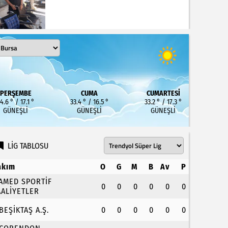
PERŞEMBE
CUMA
CUMARTESI
4.6 ° / 17.1 °
33.4 ° / 16.5 °
33.2 ° / 17.3 °
GÜNEŞLI
GÜNEŞLI
GÜNEŞLI
LİG TABLOSU
akım
O
G
M
B
Av
P
.AMED SPORTİF
0
0
0
0
0
0
AALİYETLER
.BEŞİKTAŞ A.Ş.
0
0
0
0
0
0