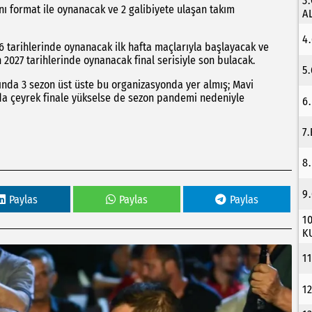
3
nı format ile oynanacak ve 2 galibiyete ulaşan takım
A
4
6 tarihlerinde oynanacak ilk hafta maçlarıyla başlayacak ve
 2027 tarihlerinde oynanacak final serisiyle son bulacak.
5
ında 3 sezon üst üste bu organizasyonda yer almış; Mavi
da çeyrek finale yükselse de sezon pandemi nedeniyle
6
7
8
9
Paylas
Paylas
Paylas
1
K
1
1