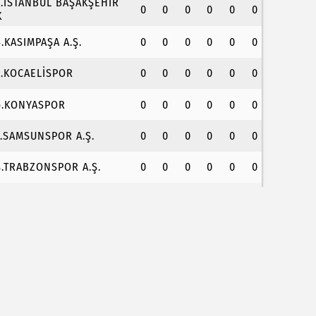
3.İSTANBUL BAŞAKŞEHİR
0
0
0
0
0
0
K
4.KASIMPAŞA A.Ş.
0
0
0
0
0
0
5.KOCAELİSPOR
0
0
0
0
0
0
6.KONYASPOR
0
0
0
0
0
0
7.SAMSUNSPOR A.Ş.
0
0
0
0
0
0
8.TRABZONSPOR A.Ş.
0
0
0
0
0
0
v sezonu 18 Ağustos’ta açılacak