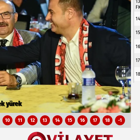
1
F
1
1
1
1
1
apısına güçlü yatırım
A
10
11
12
13
14
15
16
17
18
-1