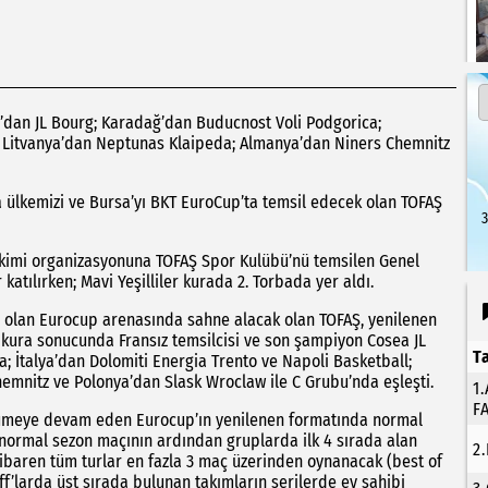
dan JL Bourg; Karadağ’dan Buducnost Voli Podgorica;
l; Litvanya’dan Neptunas Klaipeda; Almanya’dan Niners Chemnitz
ülkemizi ve Bursa’yı BKT EuroCup’ta temsil edecek olan TOFAŞ
3
ekimi organizasyonuna TOFAŞ Spor Kulübü’nü temsilen Genel
atılırken; Mavi Yeşilliler kurada 2. Torbada yer aldı.
u olan Eurocup arenasında sahne alacak olan TOFAŞ, yenilenen
ğı kura sonucunda Fransız temsilcisi ve son şampiyon Cosea JL
T
 İtalya’dan Dolomiti Energia Trento ve Napoli Basketball;
mnitz ve Polonya’dan Slask Wroclaw ile C Grubu’nda eşleşti.
1
F
yümeye devam eden Eurocup’ın yenilenen formatında normal
4 normal sezon maçının ardından gruplarda ilk 4 sırada alan
2
itibaren tüm turlar en fazla 3 maç üzerinden oynanacak (best of
off’larda üst sırada bulunan takımların serilerde ev sahibi