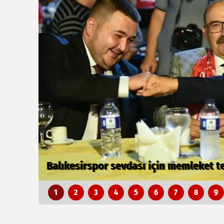
Bursa Büyükşehir'den Mudanya'nın alty
1
2
3
4
5
6
7
8
9