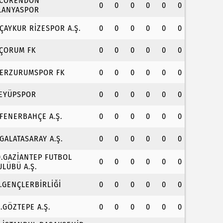
.CORENDON
0
0
0
0
0
0
LANYASPOR
.ÇAYKUR RİZESPOR A.Ş.
0
0
0
0
0
0
.ÇORUM FK
0
0
0
0
0
0
.ERZURUMSPOR FK
0
0
0
0
0
0
.EYÜPSPOR
0
0
0
0
0
0
.FENERBAHÇE A.Ş.
0
0
0
0
0
0
.GALATASARAY A.Ş.
0
0
0
0
0
0
0.GAZİANTEP FUTBOL
0
0
0
0
0
0
ULÜBÜ A.Ş.
1.GENÇLERBİRLİĞİ
0
0
0
0
0
0
2.GÖZTEPE A.Ş.
0
0
0
0
0
0