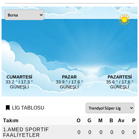
CUMARTESI
PAZAR
PAZARTESI
33.2 ° / 17.3 °
33.9 ° / 17.6 °
35.6 ° / 17.6 °
GÜNEŞLI
GÜNEŞLI
GÜNEŞLI
LİG TABLOSU
Takım
O
G
M
B
Av
P
1.AMED SPORTİF
0
0
0
0
0
0
FAALİYETLER