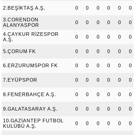
2.BEŞİKTAŞ A.Ş.
0
0
0
0
0
0
3.CORENDON
0
0
0
0
0
0
ALANYASPOR
4.ÇAYKUR RİZESPOR
0
0
0
0
0
0
A.Ş.
5.ÇORUM FK
0
0
0
0
0
0
6.ERZURUMSPOR FK
0
0
0
0
0
0
7.EYÜPSPOR
0
0
0
0
0
0
8.FENERBAHÇE A.Ş.
0
0
0
0
0
0
9.GALATASARAY A.Ş.
0
0
0
0
0
0
10.GAZİANTEP FUTBOL
0
0
0
0
0
0
KULÜBÜ A.Ş.