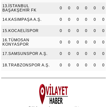
13.İSTANBUL
0
0
0
0
0
0
BAŞAKŞEHİR FK
14.KASIMPAŞA A.Ş.
0
0
0
0
0
0
15.KOCAELİSPOR
0
0
0
0
0
0
16.TÜMOSAN
0
0
0
0
0
0
KONYASPOR
17.SAMSUNSPOR A.Ş.
0
0
0
0
0
0
18.TRABZONSPOR A.Ş.
0
0
0
0
0
0