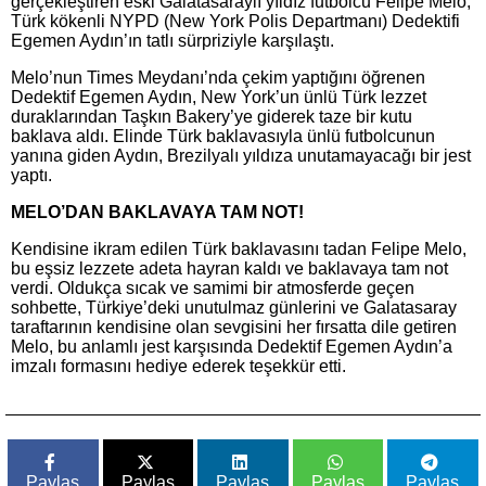
gerçekleştiren eski Galatasaraylı yıldız futbolcu Felipe Melo,
Türk kökenli NYPD (New York Polis Departmanı) Dedektifi
Egemen Aydın’ın tatlı sürpriziyle karşılaştı.
Melo’nun Times Meydanı’nda çekim yaptığını öğrenen
Dedektif Egemen Aydın, New York’un ünlü Türk lezzet
duraklarından Taşkın Bakery’ye giderek taze bir kutu
baklava aldı. Elinde Türk baklavasıyla ünlü futbolcunun
yanına giden Aydın, Brezilyalı yıldıza unutamayacağı bir jest
yaptı.
MELO’DAN BAKLAVAYA TAM NOT!
Kendisine ikram edilen Türk baklavasını tadan Felipe Melo,
bu eşsiz lezzete adeta hayran kaldı ve baklavaya tam not
verdi. Oldukça sıcak ve samimi bir atmosferde geçen
sohbette, Türkiye’deki unutulmaz günlerini ve Galatasaray
taraftarının kendisine olan sevgisini her fırsatta dile getiren
Melo, bu anlamlı jest karşısında Dedektif Egemen Aydın’a
imzalı formasını hediye ederek teşekkür etti.
Paylas
Paylas
Paylas
Paylas
Paylas