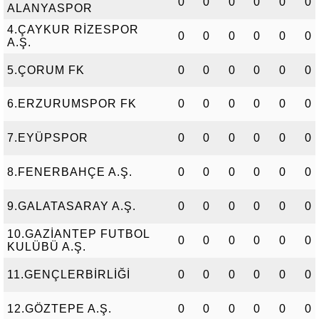
0
0
0
0
0
0
ALANYASPOR
4.ÇAYKUR RİZESPOR
0
0
0
0
0
0
A.Ş.
5.ÇORUM FK
0
0
0
0
0
0
6.ERZURUMSPOR FK
0
0
0
0
0
0
7.EYÜPSPOR
0
0
0
0
0
0
8.FENERBAHÇE A.Ş.
0
0
0
0
0
0
9.GALATASARAY A.Ş.
0
0
0
0
0
0
10.GAZİANTEP FUTBOL
0
0
0
0
0
0
KULÜBÜ A.Ş.
11.GENÇLERBİRLİĞİ
0
0
0
0
0
0
12.GÖZTEPE A.Ş.
0
0
0
0
0
0