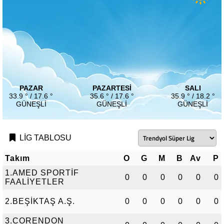
PAZAR
PAZARTESI
SALI
33.9 ° / 17.6 °
35.6 ° / 17.6 °
35.9 ° / 18.2 °
GÜNEŞLI
GÜNEŞLI
GÜNEŞLI
LİG TABLOSU
Takım
O
G
M
B
Av
P
1.AMED SPORTİF
0
0
0
0
0
0
FAALİYETLER
2.BEŞİKTAŞ A.Ş.
0
0
0
0
0
0
3.CORENDON