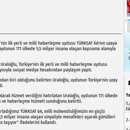
'nin ilk yerli ve milli haberleşme uydusu TÜRKSAT 6A'nın uzaya
a, uydunun 111 ülkede 5,5 milyar insana ulaşan kapsama alanıyla
3
raloğlu, Türkiye'nin ilk yerli ve milli haberleşme uydusu
layısıyla sosyal medya hesabından paylaşım yaptı.
ndan biri olduğunu belirten Uraloğlu, uydunun Türkiye'nin uzay
i.
T
 olarak hizmet verdiğini hatırlatan Uraloğlu, uydunun 111 ülkede
n ve haberleşme hizmeti sunduğunu belirtti.
1
F
rladığımız TÜRKSAT 6A, milli mühendisliğimizin en güçlü
5,5 milyar insana ulaşan sinyaliyle mesafeleri aşarak gönülleri
2
taşıyor" ifadelerini kullandı.