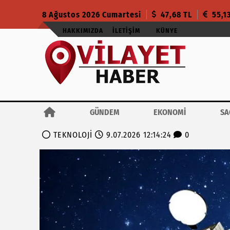
8 Ağustos 2026 Cumartesi
47,68 TL
55,1
HAKKIMIZDA
İLETIŞIM
KÜNYE
GÜNDEM
EKONOMİ
SA
TEKNOLOJİ
9.07.2026 12:14:24
0