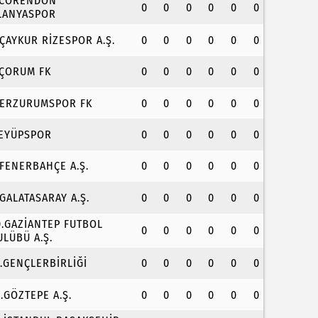
.CORENDON
0
0
0
0
0
0
LANYASPOR
.ÇAYKUR RİZESPOR A.Ş.
0
0
0
0
0
0
.ÇORUM FK
0
0
0
0
0
0
.ERZURUMSPOR FK
0
0
0
0
0
0
.EYÜPSPOR
0
0
0
0
0
0
.FENERBAHÇE A.Ş.
0
0
0
0
0
0
.GALATASARAY A.Ş.
0
0
0
0
0
0
0.GAZİANTEP FUTBOL
0
0
0
0
0
0
ULÜBÜ A.Ş.
1.GENÇLERBİRLİĞİ
0
0
0
0
0
0
2.GÖZTEPE A.Ş.
0
0
0
0
0
0