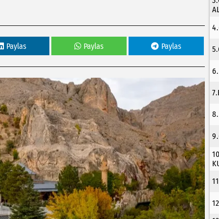
3
A
4
Paylas
Paylas
Paylas
5
6
7
8
9
1
K
1
1