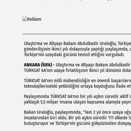
Ulaştırma ve Altyapı Bakanı Abdulkadir Uraloğlu, Türkiye
gönderilişinin ikinci yılı dolayısıyla yaptığı paylaşımd
Türkiye'nin uzaydaki gücünü temsil ettiğini vurguladı.
ANKARA (İGFA) -
Ulaştırma ve Altyapı Bakanı Abdulkadir U
TÜRKSAT 6A'nın uzaya fırlatılışının ikinci yıl dönümü do
TÜRKSAT 6A'nın milli mühendisliğin en önemli başarıları
teknolojilerindeki yetkinliğini ortaya koyduğunu ifade ett
Paylaşımında TÜRKSAT 6A'nın bir yılı aşkın süredir aktif
yaklaşık 5,5 milyar insana ulaşan kapsama alanıyla yayı
Bakan Uraloğlu, paylaşımında, "Tam 2 yıl önce uzaya uğu
imzalarından biri oldu. Bir yılı aşkın süredir 111 ülkede 
buluşturuyor ve Türkiye'nin gücünü gökyüzünden dünyaya 