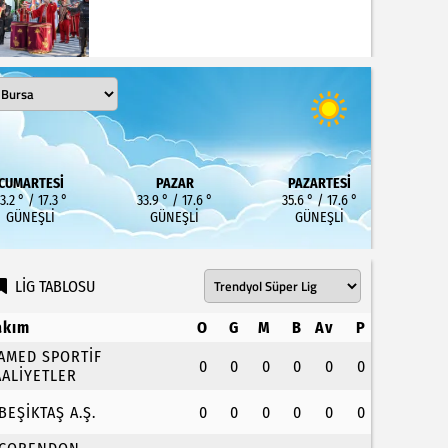
CUMARTESI
PAZAR
PAZARTESI
3.2 ° / 17.3 °
33.9 ° / 17.6 °
35.6 ° / 17.6 °
GÜNEŞLI
GÜNEŞLI
GÜNEŞLI
LİG TABLOSU
akım
O
G
M
B
Av
P
.AMED SPORTİF
0
0
0
0
0
0
AALİYETLER
.BEŞİKTAŞ A.Ş.
0
0
0
0
0
0