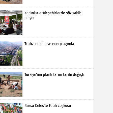
Kadınlar artık şehirlerde söz sahibi
oluyor
Trabzon iklim ve enerji ağında
Türkiye'nin planlı tarım tarihi değişti
Bursa Keles'te Fetih coşkusu