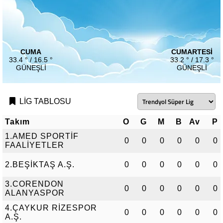
CUMA
CUMARTESI
33.4 ° / 16.5 °
33.2 ° / 17.3 °
GÜNEŞLI
GÜNEŞLI
LİG TABLOSU
Takım
O
G
M
B
Av
P
1.AMED SPORTİF
0
0
0
0
0
0
FAALİYETLER
2.BEŞİKTAŞ A.Ş.
0
0
0
0
0
0
3.CORENDON
0
0
0
0
0
0
ALANYASPOR
4.ÇAYKUR RİZESPOR
0
0
0
0
0
0
A.Ş.