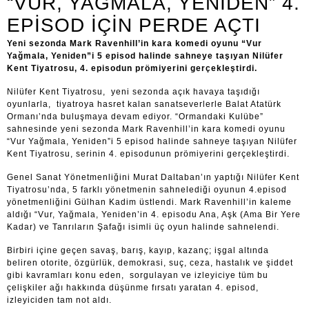
“VUR, YAĞMALA, YENIDEN” 4.
EPISOD IÇIN PERDE AÇTI
Yeni sezonda Mark Ravenhill’in kara komedi oyunu “Vur
Yağmala, Yeniden”i 5 episod halinde sahneye taşıyan Nilüfer
Kent Tiyatrosu, 4. episodun prömiyerini gerçekleştirdi.
Nilüfer Kent Tiyatrosu, yeni sezonda açık havaya taşıdığı
oyunlarla, tiyatroya hasret kalan sanatseverlerle Balat Atatürk
Ormanı’nda buluşmaya devam ediyor. “Ormandaki Kulübe”
sahnesinde yeni sezonda Mark Ravenhill’in kara komedi oyunu
“Vur Yağmala, Yeniden”i 5 episod halinde sahneye taşıyan Nilüfer
Kent Tiyatrosu, serinin 4. episodunun prömiyerini gerçekleştirdi.
Genel Sanat Yönetmenliğini Murat Daltaban’ın yaptığı Nilüfer Kent
Tiyatrosu’nda, 5 farklı yönetmenin sahnelediği oyunun 4.episod
yönetmenliğini Gülhan Kadim üstlendi. Mark Ravenhill’in kaleme
aldığı “Vur, Yağmala, Yeniden’in 4. episodu Ana, Aşk (Ama Bir Yere
Kadar) ve Tanrıların Şafağı isimli üç oyun halinde sahnelendi.
Birbiri içine geçen savaş, barış, kayıp, kazanç; işgal altında
beliren otorite, özgürlük, demokrasi, suç, ceza, hastalık ve şiddet
gibi kavramları konu eden, sorgulayan ve izleyiciye tüm bu
çelişkiler ağı hakkında düşünme fırsatı yaratan 4. episod,
izleyiciden tam not aldı.