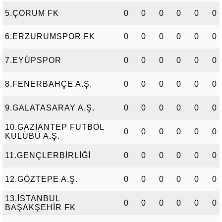
5.ÇORUM FK
0
0
0
0
0
0
6.ERZURUMSPOR FK
0
0
0
0
0
0
7.EYÜPSPOR
0
0
0
0
0
0
8.FENERBAHÇE A.Ş.
0
0
0
0
0
0
9.GALATASARAY A.Ş.
0
0
0
0
0
0
10.GAZİANTEP FUTBOL
0
0
0
0
0
0
KULÜBÜ A.Ş.
11.GENÇLERBİRLİĞİ
0
0
0
0
0
0
12.GÖZTEPE A.Ş.
0
0
0
0
0
0
13.İSTANBUL
0
0
0
0
0
0
BAŞAKŞEHİR FK