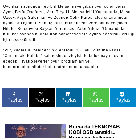
Oyunların sonunda hep birlikte sahneye çıkan oyuncular Barış
Ayas, Berfu Öngören, Mert Tiryaki, Melisa İclâl Yamanarda, Mesut
Özsoy, Ayşe Gülerman ve Zeynep Çelik Küreş izleyici tarafından
ayakta alkışlandı. Sanatçıları tebrik etmek üzere sahneye çıkan
Nilüfer Belediyesi Başkan Yardımcısı Zafer Yıldız, “Ormandaki
Kulübe” sahnesini dolduran sanatseverlere oyuna gösterdikleri ilgi
için teşekkür etti.
“Vur, Yağmala, Yeniden”in 4.episodu 25 Eylül gününe kadar
“Ormandaki Kulübe” sahnesinde izleyici ile buluşmaya devam
edecek. Tiyatroseverler oyun programları ve
biletlere, bilet.nilufer.bel.tr adresinden ulaşabilir.
Paylas
Paylas
Paylas
Paylas
Paylas
Bursa’da TEKNOSAB
KOBİ OSB tanıtıldı...
Bursa’nın kalkınma