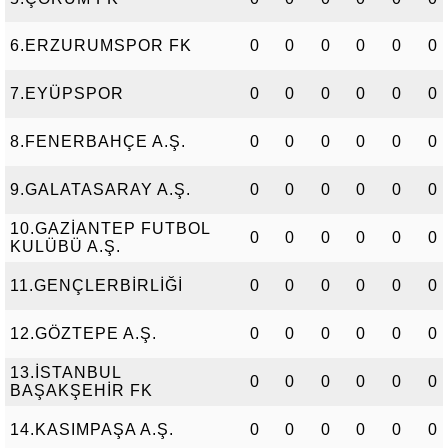
6.ERZURUMSPOR FK
0
0
0
0
0
0
7.EYÜPSPOR
0
0
0
0
0
0
8.FENERBAHÇE A.Ş.
0
0
0
0
0
0
9.GALATASARAY A.Ş.
0
0
0
0
0
0
10.GAZİANTEP FUTBOL
0
0
0
0
0
0
KULÜBÜ A.Ş.
11.GENÇLERBİRLİĞİ
0
0
0
0
0
0
12.GÖZTEPE A.Ş.
0
0
0
0
0
0
13.İSTANBUL
0
0
0
0
0
0
BAŞAKŞEHİR FK
14.KASIMPAŞA A.Ş.
0
0
0
0
0
0