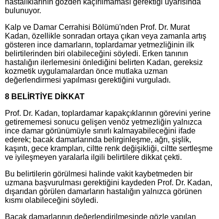
hastalıklarının gözden kaçırılmaması gerektiği uyarısında
bulunuyor.
Kalp ve Damar Cerrahisi Bölümü'nden Prof. Dr. Murat
Kadan, özellikle sonradan ortaya çıkan veya zamanla artış
gösteren ince damarların, toplardamar yetmezliğinin ilk
belirtilerinden biri olabileceğini söyledi. Erken tanının
hastalığın ilerlemesini önlediğini belirten Kadan, gereksiz
kozmetik uygulamalardan önce mutlaka uzman
değerlendirmesi yapılması gerektiğini vurguladı.
8 BELİRTİYE DİKKAT
Prof. Dr. Kadan, toplardamar kapakçıklarının görevini yerine
getirememesi sonucu gelişen venöz yetmezliğin yalnızca
ince damar görünümüyle sınırlı kalmayabileceğini ifade
ederek; bacak damarlarında belirginleşme, ağrı, şişlik,
kaşıntı, gece krampları, ciltte renk değişikliği, ciltte sertleşme
ve iyileşmeyen yaralarla ilgili belirtilere dikkat çekti.
Bu belirtilerin görülmesi halinde vakit kaybetmeden bir
uzmana başvurulması gerektiğini kaydeden Prof. Dr. Kadan,
dışarıdan görülen damarların hastalığın yalnızca görünen
kısmı olabileceğini söyledi.
Bacak damarlarının değerlendirilmesinde gözle yapılan