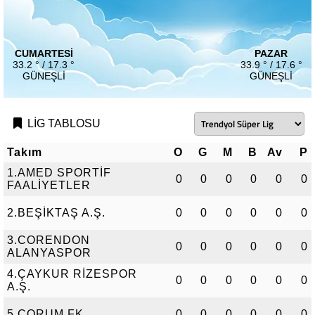
CUMARTESI
PAZAR
33.2 ° / 17.3 °
33.9 ° / 17.6 °
GÜNEŞLI
GÜNEŞLI
LİG TABLOSU
Takım
O
G
M
B
Av
P
1.AMED SPORTİF
0
0
0
0
0
0
FAALİYETLER
2.BEŞİKTAŞ A.Ş.
0
0
0
0
0
0
3.CORENDON
0
0
0
0
0
0
ALANYASPOR
4.ÇAYKUR RİZESPOR
0
0
0
0
0
0
A.Ş.
5.ÇORUM FK
0
0
0
0
0
0