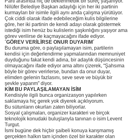
Parti arasında hiç de beklenmedik bir süreç yaşanıyor.
Nilüfer Belediye Başkan adaylığı için her iki partinin
kurmayları bir isimle ilgili aynı anda çalışma yürütüyor.
Çok ciddi olarak ifade edebileceğim kulis bilgilerine
göre, her iki partinin de kendi adayı olarak göstermek
istediği isim henüz bu kulislerin şaşkınlığını yaşıyor ama
görev verilirse de kaçmayacağını ifade ediyor.
´GÖREV VERİLİRSE ONUR DUYARIM´
Bu duruma göre, o paylaşılamayan isim, partilerin
kendisi için değerlendirme yapmalarından memnuniyet
duyduğunu fakat kendi adına, bir adaylık düşüncesinin
olmayacağını ifade ediyor ama altını çizerek, “Şahsıma
böyle bir görev verirlerse, bundan da onur duyar,
elimden gelenin fazlasını, seve seve ve büyük bir
şevkle yaparım” diyor.
KİM BU PAYLAŞILAMAYAN İSİM
Kendisiyle ilgili bunca organizasyon yapılırken
saklamaya hiç gerek yok diyerek açıklıyorum.
Bu sütunların okurları zaten biliyorlar.
Sosyal çalışmaları, organizer karakteri ve birçok
teknolojik konudaki buluşlarıyla tanınan o isim Levent
Turgut.
İsmi bugüne dek hiçbir şaibeli konuya karışmamış
gerçekten halkın tam içinden özel bir karakter olan