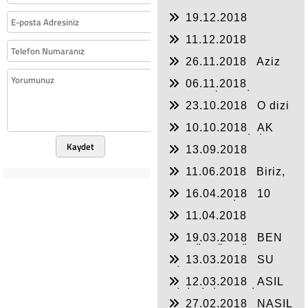
Muhabbet sermayeni
19.12.2018
israf etme! (2)
Muhabbet sermayeni
11.12.2018
israf etme! (1)
Gidebilirsin Fatih!
26.11.2018
Aziz
öğretmen;
06.11.2018
BURSA´DA BİR
23.10.2018
O dizi
ÇINAR VARDI! (1)
yayından kalkacak
10.10.2018
AK
Parti, CHP ve İYİ Parti
Kaydet
13.09.2018
´nin Nilüfer için kulis
Siyasetin yüz akı
yaptığı isim
11.06.2018
Biriz,
Ümit Kara
beraberiz
16.04.2018
10
MADDEDE İTSO
11.04.2018
BAŞKANI YAVUZ
YANLIŞ TOPA
UĞURDAĞ
19.03.2018
BEN
GİRDİN SADETTİN!
BUGÜN ÖLDÜM
13.03.2018
SU
BİLE VERMEYEN
12.03.2018
ASIL
SU'CULAR
KİLİT İSİM FATİH
27.02.2018
NASIL
ERBAKAN'DIR