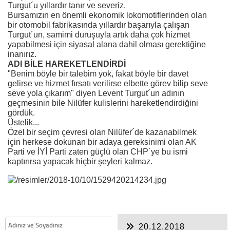
Turgut´u yıllardır tanır ve severiz.
Bursamızın en önemli ekonomik lokomotiflerinden olan
bir otomobil fabrikasında yıllardır başarıyla çalışan
Turgut´un, samimi duruşuyla artık daha çok hizmet
yapabilmesi için siyasal alana dahil olması gerektiğine
inanırız.
ADI BİLE HAREKETLENDİRDİ
"Benim böyle bir talebim yok, fakat böyle bir davet
gelirse ve hizmet fırsatı verilirse elbette görev bilip seve
seve yola çıkarım" diyen Levent Turgut´un adının
geçmesinin bile Nilüfer kulislerini hareketlendirdiğini
gördük.
Üstelik...
Özel bir seçim çevresi olan Nilüfer´de kazanabilmek
için herkese dokunan bir adaya gereksinimi olan AK
Parti ve İYİ Parti zaten güçlü olan CHP´ye bu ismi
kaptırırsa yapacak hiçbir şeyleri kalmaz.
20.12.2018