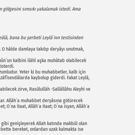
un gölgesini sımsıkı yakalamak istedi. Ama
Teâlâ, bana bu şerbeti Leylâ´nın testisinden
ır. O hâlde damlaya takılıp deryâyı unutmak,
cnûn´un kalbini ilâhî aşka muhâtab olabilecek
österdi.
umludur. Yeter ki bu muhabbetler, kalb için
izâfîsevdâlarda kaybolup giderdi. Fakat Leylâ,
ilecek zirve, Rasûlullâh -Sallâllâhu Aleyhi ve
ar. Allâh´a muhabbet deryâsına götürecek
´na itaat, Allâh´a itaat; O´na isyan, Allâh´a
 gibi genişleyerek Allah katında makbûl olan
abbette bereket, onlardan uzak kalmakta ise