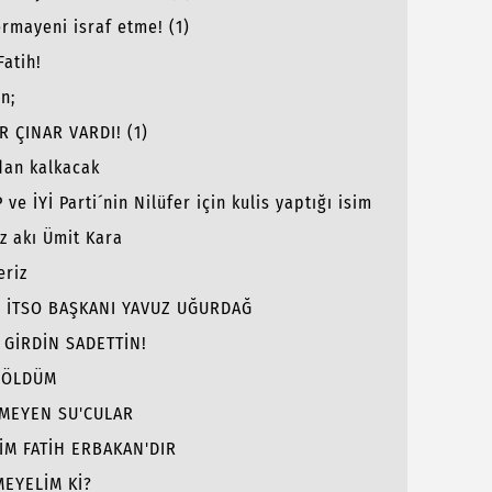
rmayeni israf etme! (1)
Fatih!
n;
R ÇINAR VARDI! (1)
dan kalkacak
 ve İYİ Parti´nin Nilüfer için kulis yaptığı isim
z akı Ümit Kara
eriz
 İTSO BAŞKANI YAVUZ UĞURDAĞ
 GİRDİN SADETTİN!
 ÖLDÜM
RMEYEN SU'CULAR
İSİM FATİH ERBAKAN'DIR
MEYELİM Kİ?