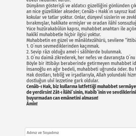
Dünyânın gösterişli ve aldatıcı güzelliğini gönlünden çık
an nice güzellikler akseder; Cenâb-ı Hakk´ın sayısız kud
kokular ve tatlar yoktur. Onlar, dünyevî süslerin ve zev
bırakmışlar, hakîkate ermişler ve oradan ilâhî sonsuzlu
Yüce huzûrakabûlün kapısı, muhabbet anahtarı ile açılı
hakîkî muhabbetle hiçbir ilgisi yoktur.
Muhabbetin en güzel ve mânâlıtezâhürü, sevilene “ittibâ”d
1. O´nun sevmediklerinden kaçınmak.
2. Sevip râzı olduğu amel-i sâlihlerde bulunmak.
3. O´nu daimâ zikrederek, her nefes ve davranışta O´n
Böyle bir ittibâyı beraberinde getirmeyen muhabbet idd
İnsanoğlu en ağır bedeli, muhabbeti uğrunda öder. Bu 
Hak dostları, teblîğ ve irşadlarıyla, Allah yolundaki hi
dostluğun ulvî lezzetine gark oldular.
Cenâb-ı Hak, biz kullarına lutfettiği muhabbet sermâyesi
de yerdirsin! Zât-ı İlâhî´sinin, Habîb´inin ve sevdikle
buyurmadan can emânetini almasın!
Âmîn!