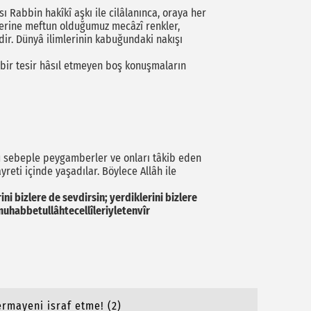
sı Rabbin hakîkî aşkı ile cilâlanınca, oraya her
belerine meftun olduğumuz mecâzî renkler,
rdir. Dünyâ ilimlerinin kabuğundaki nakışı
çbir tesir hâsıl etmeyen boş konuşmaların
Bu sebeple peygamberler ve onları tâkib eden
reti içinde yaşadılar. Böylece Allâh ile
ni bizlere de sevdirsin; yerdiklerini bizlere
imuhabbetullâhtecellîleriyletenvîr
rmayeni israf etme! (2)