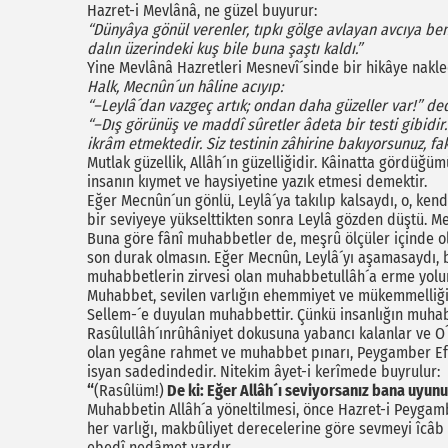
Hazret-i Mevlânâ, ne güzel buyurur:
“Dünyâya gönül verenler, tıpkı gölge avlayan avcıya benz
dalın üzerindeki kuş bile buna şaştı kaldı.”
Yine Mevlânâ Hazretleri Mesnevî´sinde bir hikâye nakle
Halk, Mecnûn´un hâline acıyıp:
“–Leylâ´dan vazgeç artık; ondan daha güzel­ler var!” d
“–Dış görünüş ve maddî sûretler âdeta bir testi gibidir.
ikrâm etmektedir. Siz testinin zâhirine bakıyorsunuz, fak
Mutlak güzellik, Allâh´ın güzelliğidir. Kâinatta gördüğü
insanın kıymet ve haysiyetine yazık etmesi demektir.
Eğer Mecnûn´un gönlü, Leylâ´ya takılıp kalsaydı, o, kend
bir seviyeye yükselttikten sonra Leylâ gözden düştü. M
Buna göre fânî muhabbetler de, meşrû ölçüler içinde ol
son durak olmasın. Eğer Mecnûn, Leylâ´yı aşamasaydı, b
muhabbetlerin zirvesi olan muhabbetullâh´a erme yolu
Muhabbet, sevilen varlığın ehemmiyet ve mükemmelliği n
Sellem-´e duyulan muhabbettir. Çünkü insanlığın muhab
Rasûlullâh´ınrûhâniyet dokusuna yabancı kalanlar ve 
olan yegâne rahmet ve muhabbet pınarı, Peygamber Efend
isyan sadedindedir. Nitekim âyet-i kerîmede buyrulur:
“
(Rasûlüm!)
De ki: Eğer Allâh´ı seviyorsanız bana uyunuz
Muhabbetin Allâh´a yöneltilmesi, önce Hazret-i Peygamb
her varlığı, makbûliyet derecelerine göre sevmeyi îcâb
ebedî nedâmet vardır.