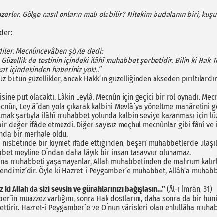
erler. Gölge nasıl onların malı olabilir? Nitekim budalanın biri, kuş
der:
ediler. Mecnûncevâben şöyle dedi:
 Güzellik de testinin içindeki ilâhî muhabbet şerbetidir. Bilin ki Hak 
at içindekinden ha­beriniz yok!..”
müz bütün güzellikler, ancak Hakk´ın güzelliğinden akseden pırıltılard
isine put olacaktı. Lâkin Leylâ, Mecnûn için geçici bir rol oynadı. Me
ecnûn, Leylâ´dan yola çıkarak kalbini Mevlâ´ya yöneltme mahâretini g
mak şartıyla ilâhî muhabbet yolunda kalbin seviye kazanması için lüz
ir değer ifâde etmezdi. Diğer sayısız meçhul mecnûnlar gibi fânî ve 
nda bir merhale oldu.
isbetinde bir kıymet ifâde ettiğinden, beşerî muhabbetlerde ulaşılab
bet meyline O´ndan daha lâyık bir insan tasavvur olunamaz.
O´na muhabbeti yaşamayanlar, Allah muhabbetinden de mahrum kalırl
imiz´dir. Öyle ki Hazret-i Peygamber´e muhabbet, Allâh´a muhabbet; O
 ki Allah da sizi sevsin ve günahlarınızı bağışlasın…”
(Âl-i İmrân, 31)
er´in muazzez varlığını, sonra Hak dostlarını, daha sonra da bir huni
 ettirir. Hazret-i Peygamber´e ve O´nun vârisleri olan ehlullâha muh