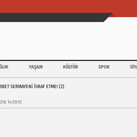
ĞLIK
YAŞAM
KÜLTÜR
SPOR
SİY
BET SERMAYENI ISRAF ETME! (2)
2018 14:59:15