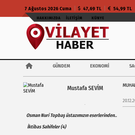
7 Ağustos 2026 Cuma
47,69 TL
54,99 TL
HAKKIMIZDA
İLETIŞIM
KÜNYE
GÜNDEM
EKONOMİ
SA
MUHAB
Mustafa SEVİM
20.12.
Osman Nuri Topbaş üstazımızın eserlerinden..
İktibas Sahifeler (4)