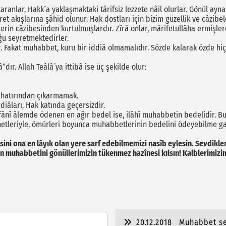
aranlar, Hakk´a yaklaşmaktaki târifsiz lezzete nâil olurlar. Gönül ayna
ret akışlarına şâhid olunur. Hak dostları için bizim güzellik ve câzi
klerin câzibesinden kurtulmuşlardır. Zîrâ onlar, mârifetullâha ermişle
ğu seyretmektedirler.
r. Fakat muhabbet, kuru bir iddiâ olmamalıdır. Sözde kalarak özde hi
ır. Allah Teâlâ´ya ittibâ ise üç şekilde olur:
u hatırından çıkarmamak.
iâları, Hak katında geçersizdir.
fânî âlemde ödenen en ağır bedel ise, ilâhî muhabbetin bedelidir. 
zmetleriyle, ömürleri boyunca muhabbetlerinin bedelini ödeyebilme gay
ni ona en lâyık olan yere sarf edebilmemizi nasîb eylesin. Sevdikleri
rinin muhabbetini gönüllerimizin tükenmez hazînesi kılsın! Kalblerimiz
20.12.2018
Muhabbet se