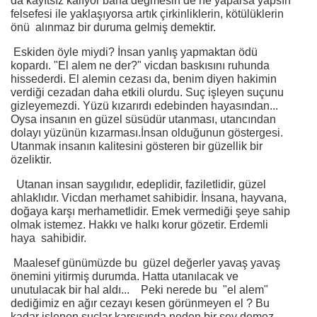
da kayıtsız kalıyor bana değmesin de ne yaparsa yapsın
felsefesi ile yaklaşıyorsa artık çirkinliklerin, kötülüklerin
önü alınmaz bir duruma gelmiş demektir.
Eskiden öyle miydi? İnsan yanlış yapmaktan ödü
kopardı. "El alem ne der?" vicdan baskısını ruhunda
hissederdi. El alemin cezası da, benim diyen hakimin
verdiği cezadan daha etkili olurdu. Suç işleyen suçunu
gizleyemezdi. Yüzü kızarırdı edebinden hayasından...
Oysa insanın en güzel süsüdür utanması, utancından
dolayı yüzünün kızarması.İnsan olduğunun göstergesi.
Utanmak insanın kalitesini gösteren bir güzellik bir
özeliktir.
Utanan insan saygılıdır, edeplidir, faziletlidir, güzel
ahlaklıdır. Vicdan merhamet sahibidir. İnsana, hayvana,
doğaya karşı merhametlidir. Emek vermediği şeye sahip
olmak istemez. Hakkı ve halkı korur gözetir. Erdemli
haya sahibidir.
Maalesef günümüzde bu güzel değerler yavaş yavaş
önemini yitirmiş durumda. Hatta utanılacak ve
unutulacak bir hal aldı... Peki nerede bu "el alem"
dediğimiz en ağır cezayı kesen görünmeyen el ? Bu
kadar işlenen suçlar karşısında neden bir şey demez