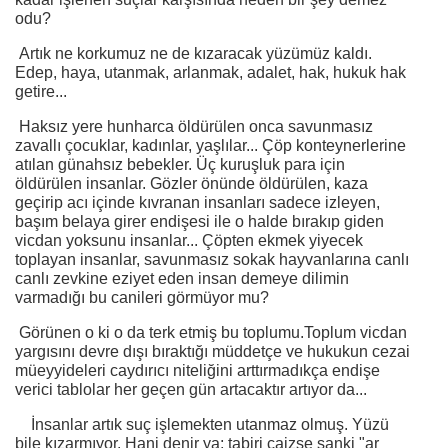
odu?
Artık ne korkumuz ne de kızaracak yüzümüz kaldı.
Edep, haya, utanmak, arlanmak, adalet, hak, hukuk hak
getire...
Haksız yere hunharca öldürülen onca savunmasız
zavallı çocuklar, kadınlar, yaşlılar... Çöp konteynerlerine
atılan günahsız bebekler. Üç kuruşluk para için
öldürülen insanlar. Gözler önünde öldürülen, kaza
geçirip acı içinde kıvranan insanları sadece izleyen,
başım belaya girer endişesi ile o halde bırakıp giden
vicdan yoksunu insanlar... Çöpten ekmek yiyecek
toplayan insanlar, savunmasız sokak hayvanlarına canlı
canlı zevkine eziyet eden insan demeye dilimin
varmadığı bu canileri görmüyor mu?
Görünen o ki o da terk etmiş bu toplumu.Toplum vicdan
yargısını devre dışı bıraktığı müddetçe ve hukukun cezai
müeyyideleri caydırıcı niteliğini arttırmadıkça endişe
verici tablolar her geçen gün artacaktır artıyor da...
İnsanlar artık suç işlemekten utanmaz olmuş. Yüzü
bile kızarmıyor. Hani denir ya; tabiri caizse sanki "ar