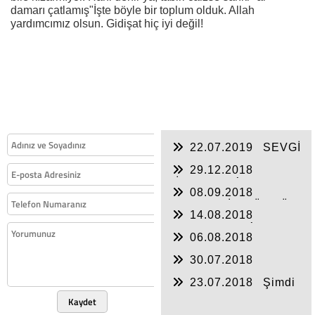
damarı çatlamış"İşte böyle bir toplum olduk. Allah
yardımcımız olsun. Gidişat hiç iyi değil!
22.07.2019
SEVGİ
VE SAYGI
29.12.2018
İnegölspor´da yanlış
08.09.2018
üstüne yanlış
HAYAT BİR GÜNDÜR
14.08.2018
O DA BUGÜNDÜR
herkese VAR´da
06.08.2018
gençlere YOK mu?
KONUŞMAK
30.07.2018
UTANMIYORLAR!!!
23.07.2018
Şimdi
seçimler bitti ya…
Kaydet